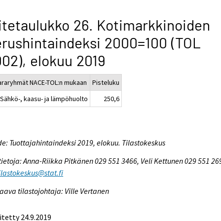
itetaulukko 26. Kotimarkkinoiden
rushintaindeksi 2000=100 (TOL
02), elokuu 2019
araryhmät NACE-TOL:n mukaan
Pisteluku
 Sähkö-, kaasu- ja lämpöhuolto
250,6
e: Tuottajahintaindeksi 2019, elokuu. Tilastokeskus
tietoja: Anna-Riikka Pitkänen 029 551 3466, Veli Kettunen 029 551 26
tilastokeskus@stat.fi
aava tilastojohtaja: Ville Vertanen
itetty 24.9.2019