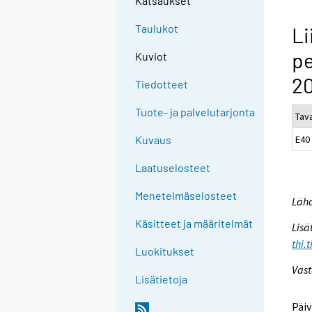
Katsaukset
Taulukot
Li
pe
Kuviot
20
Tiedotteet
Tuote- ja palvelutarjonta
Tav
E40
Kuvaus
Laatuselosteet
Menetelmäselosteet
Lähd
Käsitteet ja määritelmät
Lisä
thi.
Luokitukset
Vast
Lisätietoja
Päiv