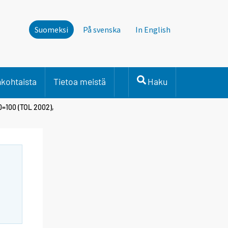
Suomeksi
På svenska
In English
nkohtaista
Tietoa meistä
Haku
0=100 (TOL 2002),