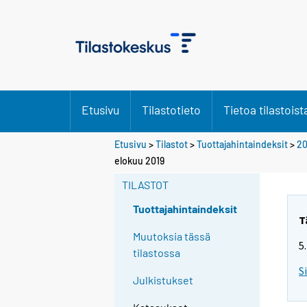
Etusivu
Tilastotieto
Tietoa tilastoist
Etusivu
>
Tilastot
>
Tuottajahintaindeksit
>
20
elokuu 2019
TILASTOT
Tuottajahintaindeksit
T
Muutoksia tässä
5
tilastossa
S
Julkistukset