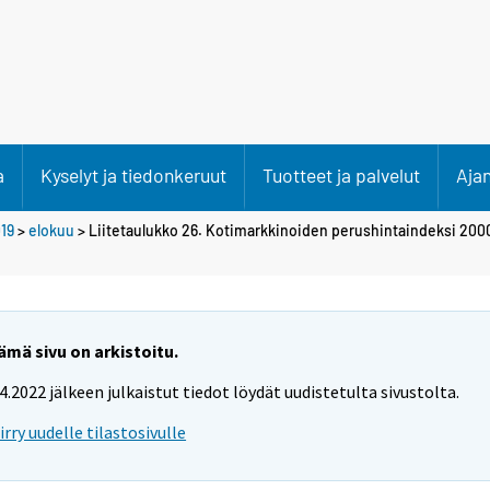
a
Kyselyt ja tiedonkeruut
Tuotteet ja palvelut
Aja
19
>
elokuu
> Liitetaulukko 26. Kotimarkkinoiden perushintaindeksi 200
ämä sivu on arkistoitu.
.4.2022 jälkeen julkaistut tiedot löydät uudistetulta sivustolta.
iirry uudelle tilastosivulle