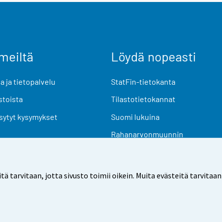
meiltä
Löydä nopeasti
 ja tietopalvelu
StatFin-tietokanta
stoista
Tilastotietokannat
sytyt kysymykset
Suomi lukuina
Rahanarvonmuunnin
Tulevat julkaisut
Tutkimusaineistot
arvitaan, jotta sivusto toimii oikein. Muita evästeitä tarvitaan
Käyttöehdot
Tietosuoja
Saavutettavuus
Tietoa sivu