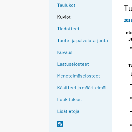
Taulukot
Tu
Kuviot
201
Tiedotteet
el
J
Tuote- ja palvelutarjonta
Kuvaus
Laatuselosteet
T
Menetelmäselosteet
Käsitteet ja määritelmät
Luokitukset
Lisätietoja