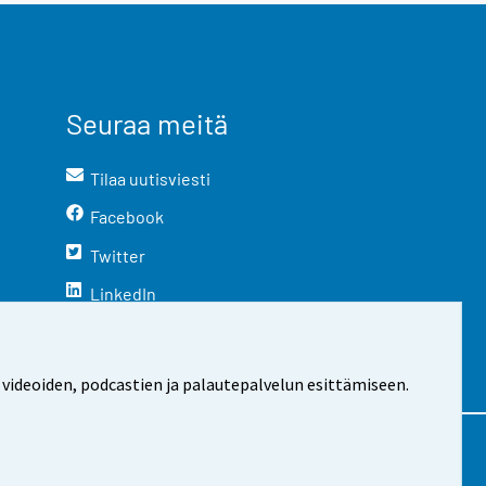
Seuraa meitä
Tilaa uutisviesti
Facebook
Twitter
LinkedIn
YouTube
Instagram
 videoiden, podcastien ja palautepalvelun esittämiseen.
stosta
Evästeasetukset