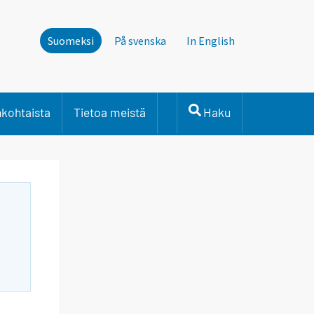
Suomeksi
På svenska
In English
nkohtaista
Tietoa meistä
Haku