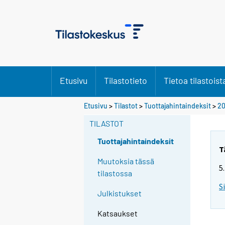
Etusivu
Tilastotieto
Tietoa tilastoist
Etusivu
>
Tilastot
>
Tuottajahintaindeksit
>
20
TILASTOT
Tuottajahintaindeksit
T
Muutoksia tässä
5
tilastossa
S
Julkistukset
Katsaukset