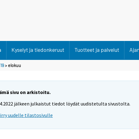
a
Kyselyt ja tiedonkeruut
Tuotteet ja palvelut
Aja
19
>
elokuu
ämä sivu on arkistoitu.
.4.2022 jälkeen julkaistut tiedot löydät uudistetulta sivustolta.
iirry uudelle tilastosivulle