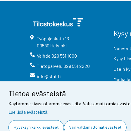
Kysy 
Työpajankatu
13
00580
Helsinki
Neuvonta
Vaihde
029 551 1000
Kysy tila
Tietopalvelu
029 551 2220
Usein ky
info@stat.fi
Medialle
Tietoa evästeistä
Käytämme sivustollamme evästeitä. Välttämättömiä evästeitä t
Lue lisää evästeistä.
Yhteystiedot
Palaute
Hyväksyn kaikki evästeet
Vain välttämättömät evästeet