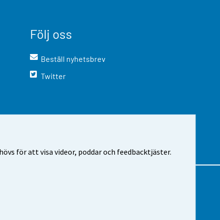
Följ oss
Beställ nyhetsbrev
Twitter
vs för att visa videor, poddar och feedbacktjäster.
m webbplatsen
Cookie-inställningar