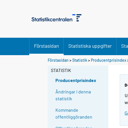
Förstasidan
Statistiska uppgifter
Sta
Förstasidan
>
Statistik
>
Producentprisindex
STATISTIK
Producentprisindex
D
Ändringar i denna
U
statistik
w
Kommande
G
offentliggöranden