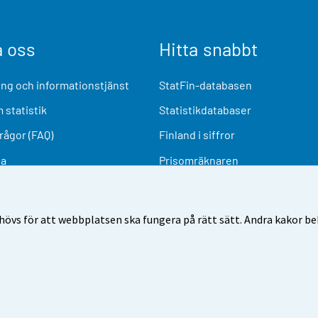
a oss
Hitta snabbt
ng och informationstjänst
StatFin-databasen
 statistik
Statistikdatabaser
frågor (FAQ)
Finland i siffror
ia
Prisomräknaren
Kommande publiceringar
Undersökningsmaterial
övs för att webbplatsen ska fungera på rätt sätt. Andra kakor behö
nvändarvillkor
Dataskydd
Tillgänglighet
Information o