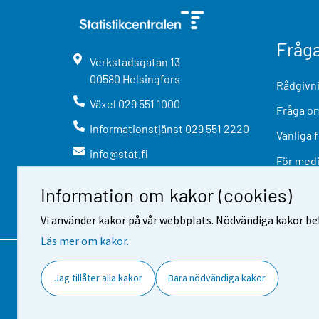
Fråg
Verkstadsgatan
13
00580
Helsingfors
Rådgivni
Växel
029 551 1000
Fråga om
Informationstjänst
029 551 2220
Vanliga 
info@stat.fi
För med
Information om kakor (cookies)
Vi använder kakor på vår webbplats. Nödvändiga kakor beh
Läs mer om kakor.
Kontaktinformation
Respons
A
Jag tillåter alla kakor
Bara nödvändiga kakor