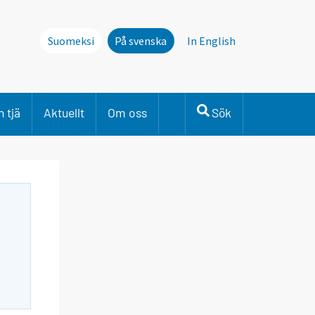
Suomeksi
På svenska
In English
 tjä
Aktuellt
Om oss
Sök