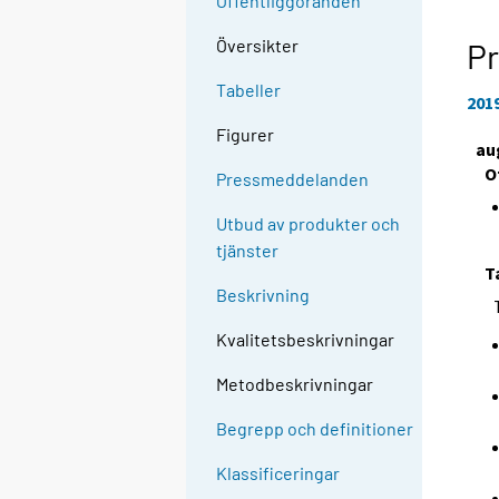
Offentliggöranden
Översikter
Pr
Tabeller
201
Figurer
au
O
Pressmeddelanden
Utbud av produkter och
tjänster
T
Beskrivning
Kvalitetsbeskrivningar
Metodbeskrivningar
Begrepp och definitioner
Klassificeringar