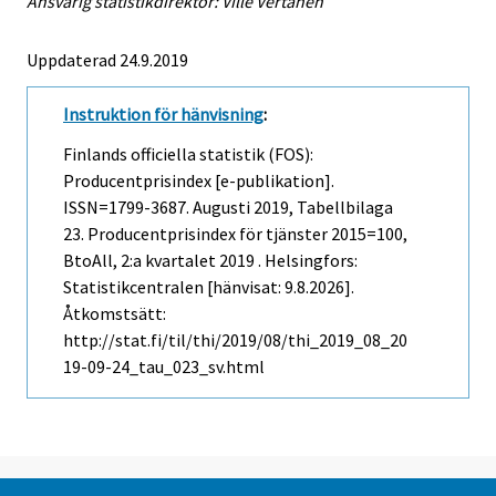
Ansvarig statistikdirektör: Ville Vertanen
Uppdaterad 24.9.2019
Instruktion för hänvisning
:
Finlands officiella statistik (FOS):
Producentprisindex [e-publikation].
ISSN=1799-3687.
Augusti
2019, Tabellbilaga
23. Producentprisindex för tjänster 2015=100,
BtoAll, 2:a kvartalet 2019 . Helsingfors:
Statistikcentralen [hänvisat: 9.8.2026].
Åtkomstsätt:
http://stat.fi/til/thi/2019/08/thi_2019_08_20
19-09-24_tau_023_sv.html