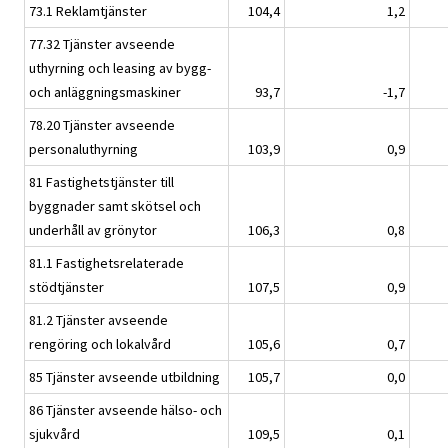
73.1 Reklamtjänster
104,4
1,2
77.32 Tjänster avseende
uthyrning och leasing av bygg-
och anläggningsmaskiner
93,7
-1,7
78.20 Tjänster avseende
personaluthyrning
103,9
0,9
81 Fastighetstjänster till
byggnader samt skötsel och
underhåll av grönytor
106,3
0,8
81.1 Fastighetsrelaterade
stödtjänster
107,5
0,9
81.2 Tjänster avseende
rengöring och lokalvård
105,6
0,7
85 Tjänster avseende utbildning
105,7
0,0
86 Tjänster avseende hälso- och
sjukvård
109,5
0,1