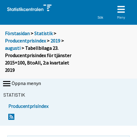
Meny
Sök
Förstasidan
>
Statistik
>
Producentprisindex
>
2019
>
augusti
> Tabellbilaga 23.
Producentprisindex för tjänster
2015=100, BtoAll, 2:a kvartalet
2019
Öppna menyn
STATISTIK
Producentprisindex