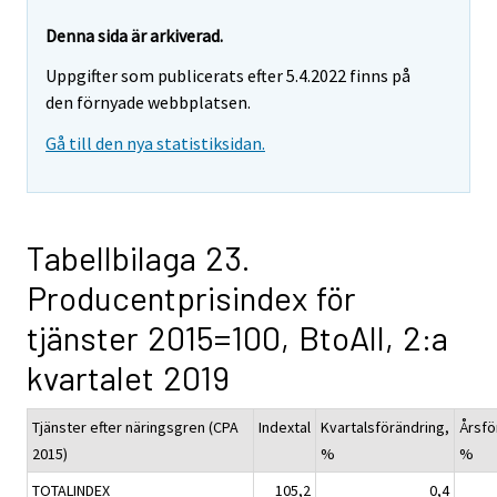
Denna sida är arkiverad.
Uppgifter som publicerats efter 5.4.2022 finns på
den förnyade webbplatsen.
Gå till den nya statistiksidan.
Tabellbilaga 23.
Producentprisindex för
tjänster 2015=100, BtoAll, 2:a
kvartalet 2019
Tjänster efter näringsgren (CPA
Indextal
Kvartalsförändring,
Årsfö
2015)
%
%
TOTALINDEX
105,2
0,4