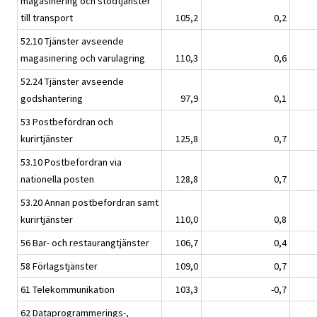
magasinering och stödtjänster
till transport
105,2
0,2
52.10 Tjänster avseende
magasinering och varulagring
110,3
0,6
52.24 Tjänster avseende
godshantering
97,9
0,1
53 Postbefordran och
kurirtjänster
125,8
0,7
53.10 Postbefordran via
nationella posten
128,8
0,7
53.20 Annan postbefordran samt
kurirtjänster
110,0
0,8
56 Bar- och restaurangtjänster
106,7
0,4
58 Förlagstjänster
109,0
0,7
61 Telekommunikation
103,3
-0,7
62 Dataprogrammerings-,