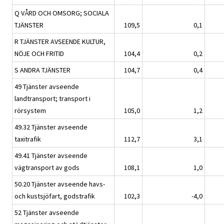
Q VÅRD OCH OMSORG; SOCIALA
TJÄNSTER
109,5
0,1
R TJÄNSTER AVSEENDE KULTUR,
NÖJE OCH FRITID
104,4
0,2
S ANDRA TJÄNSTER
104,7
0,4
49 Tjänster avseende
landtransport; transport i
rörsystem
105,0
1,2
49.32 Tjänster avseende
taxitrafik
112,7
3,1
49.41 Tjänster avseende
vägtransport av gods
108,1
1,0
50.20 Tjänster avseende havs-
och kustsjöfart, godstrafik
102,3
-4,0
52 Tjänster avseende