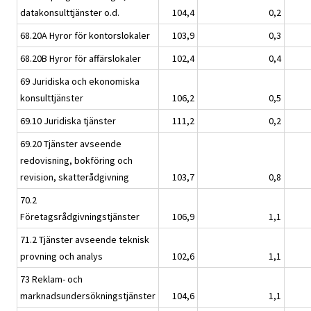
datakonsulttjänster o.d.
104,4
0,2
68.20A Hyror för kontorslokaler
103,9
0,3
68.20B Hyror för affärslokaler
102,4
0,4
69 Juridiska och ekonomiska
konsulttjänster
106,2
0,5
69.10 Juridiska tjänster
111,2
0,2
69.20 Tjänster avseende
redovisning, bokföring och
revision, skatterådgivning
103,7
0,8
70.2
Företagsrådgivningstjänster
106,9
1,1
71.2 Tjänster avseende teknisk
provning och analys
102,6
1,1
73 Reklam- och
marknadsundersökningstjänster
104,6
1,1