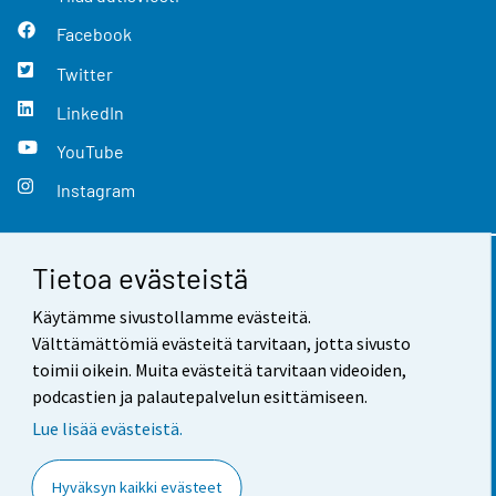
Facebook
Twitter
LinkedIn
YouTube
Instagram
Tietoa evästeistä
Yhteystiedot
Käytämme sivustollamme evästeitä.
Palaute
Välttämättömiä evästeitä tarvitaan, jotta sivusto
toimii oikein. Muita evästeitä tarvitaan videoiden,
Käyttöehdot
podcastien ja palautepalvelun esittämiseen.
Tietosuoja
Lue lisää evästeistä.
Saavutettavuus
Hyväksyn kaikki evästeet