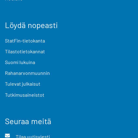
Löydä nopeasti
StatFin-tietokanta
Tilastotietokannat
Suomi lukuina
Rahanarvonmuunnin
Tulevat julkaisut
Tutkimusaineistot
Seuraa meitä
Tilaa uutisviesti