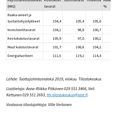
Käyttötarkoitusluokat
Kotimaiset
Tuontitavarat
Yhteensä
Kuukaus
(MIG)
tavarat
%
Raaka-aineet ja
tuotantohyödykkeet
104,4
105,4
105,0
Investointitavarat
104,1
98,6
100,7
Kestokulutustavarat
105,9
97,0
100,1
Muut kulutustavarat
101,7
106,8
104,2
Energiatuotteet
111,5
119,2
114,4
Lähde: Tuottajahintaindeksi 2019, elokuu. Tilastokeskus
Lisätietoja: Anna-Riikka Pitkänen 029 551 3466, Veli
Kettunen 029 551 2693,
thi.tilastokeskus@stat.fi
Vastaava tilastojohtaja: Ville Vertanen