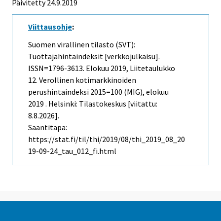
Päivitetty 24.9.2019
Viittausohje
:
Suomen virallinen tilasto (SVT):
Tuottajahintaindeksit [verkkojulkaisu].
ISSN=1796-3613.
Elokuu
2019, Liitetaulukko
12. Verollinen kotimarkkinoiden
perushintaindeksi 2015=100 (MIG), elokuu
2019 . Helsinki: Tilastokeskus [viitattu:
8.8.2026].
Saantitapa:
https://stat.fi/til/thi/2019/08/thi_2019_08_20
19-09-24_tau_012_fi.html