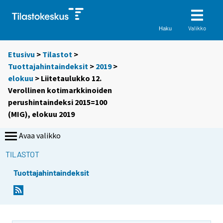
Valikko
Haku
Etusivu
>
Tilastot
>
Tuottajahintaindeksit
>
2019
>
elokuu
> Liitetaulukko 12.
Verollinen kotimarkkinoiden
perushintaindeksi 2015=100
(MIG), elokuu 2019
Avaa valikko
TILASTOT
Tuottajahintaindeksit