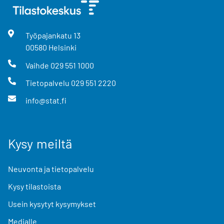
Työpajankatu
13
00580
Helsinki
Vaihde
029 551 1000
Tietopalvelu
029 551 2220
info@stat.fi
Kysy meiltä
Neuvonta ja tietopalvelu
Kysy tilastoista
Usein kysytyt kysymykset
Medialle