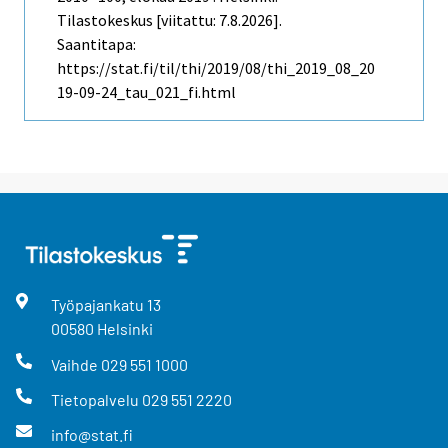
Tilastokeskus [viitattu: 7.8.2026].
Saantitapa:
https://stat.fi/til/thi/2019/08/thi_2019_08_20
19-09-24_tau_021_fi.html
Työpajankatu
13
00580
Helsinki
Vaihde
029 551 1000
Tietopalvelu
029 551 2220
info@stat.fi