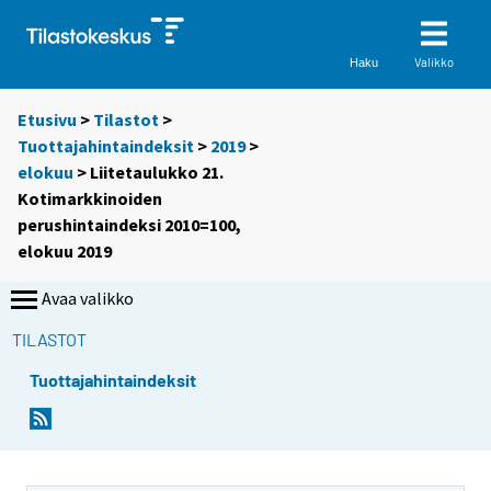
Valikko
Haku
Etusivu
>
Tilastot
>
Tuottajahintaindeksit
>
2019
>
elokuu
> Liitetaulukko 21.
Kotimarkkinoiden
perushintaindeksi 2010=100,
elokuu 2019
Avaa valikko
TILASTOT
Tuottajahintaindeksit