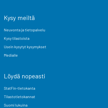
Kysy meiltä
Neuvonta ja tietopalvelu
Kysy tilastoista
Usein kysytyt kysymykset
Medialle
Löydä nopeasti
StatFin-tietokanta
Tilastotietokannat
Suomi lukuina