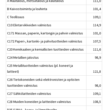
A Maatalous, metsätalous ja kalatalous
111,0
B Kaivostoiminta ja louhinta
101,4
C Teollisuus
109,1
C10 Elintarvikkeiden valmistus
114,9
C171 Massan, paperin, kartongin ja pahvin valmistus
101,0
C172 Paperi-, kartonki- ja pahvituotteiden valmistus
107,5
C20 Kemikaalien ja kemiallisten tuotteiden valmistus
111,6
C24 Metallien jalostus
98,9
C25 Metallituotteiden valmistus (pl. koneet ja
laitteet)
121,8
C26 Tietokoneiden sekä elektronisten ja optisten
tuotteiden valmistus
98,0
C27 Sähkölaitteiden valmistus
109,1
C28 Muiden koneiden ja laitteiden valmistus
108,5
D35 Sähkö-, kaasu- ja lämpöhuolto,