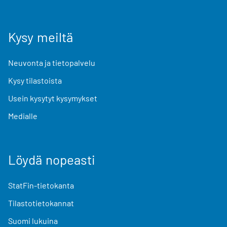
Kysy meiltä
Neuvonta ja tietopalvelu
Kysy tilastoista
Usein kysytyt kysymykset
Medialle
Löydä nopeasti
StatFin-tietokanta
Tilastotietokannat
Suomi lukuina