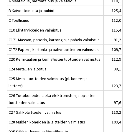
A Maatalous, metsätalous ja kalatalous
110,1
B Kaivostoiminta ja louhinta
125,4
C Teollisuus
112,0
C10 Elintarvikkeiden valmistus
115,4
C171 Massan, paperin, kartongin ja pahvin valmistus
91,2
C172 Paperi-, kartonki- ja pahvituotteiden valmistus
109,7
C20 Kemikaalien ja kemiallisten tuotteiden valmistus
112,9
C24 Metallien jalostus
98,1
C25 Metallituotteiden valmistus (pl. koneet ja
laitteet)
123,7
C26 Tietokoneiden sekä elektronisten ja optisten
tuotteiden valmistus
97,6
C27 Sähkölaitteiden valmistus
110,2
C28 Muiden koneiden ja laitteiden valmistus
109,4
D35 Sähkö-, kaasu- ja lämpöhuolto,