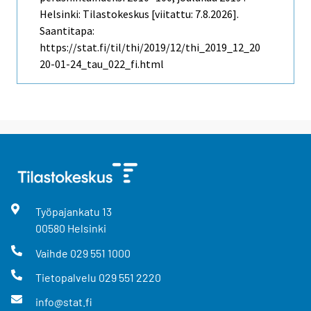
Helsinki: Tilastokeskus [viitattu: 7.8.2026].
Saantitapa:
https://stat.fi/til/thi/2019/12/thi_2019_12_20
20-01-24_tau_022_fi.html
Työpajankatu
13
00580
Helsinki
Vaihde
029 551 1000
Tietopalvelu
029 551 2220
info@stat.fi