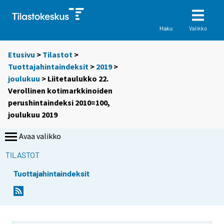
Valikko
Haku
Etusivu
>
Tilastot
>
Tuottajahintaindeksit
>
2019
>
joulukuu
> Liitetaulukko 22.
Verollinen kotimarkkinoiden
perushintaindeksi 2010=100,
joulukuu 2019
Avaa valikko
TILASTOT
Tuottajahintaindeksit