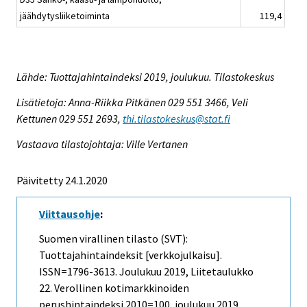
jäähdytysliiketoiminta
119,4
Lähde: Tuottajahintaindeksi 2019, joulukuu. Tilastokeskus
Lisätietoja: Anna-Riikka Pitkänen 029 551 3466, Veli
Kettunen 029 551 2693,
thi.tilastokeskus@stat.fi
Vastaava tilastojohtaja: Ville Vertanen
Päivitetty 24.1.2020
Viittausohje
:
Suomen virallinen tilasto (SVT):
Tuottajahintaindeksit [verkkojulkaisu].
ISSN=1796-3613.
Joulukuu
2019, Liitetaulukko
22. Verollinen kotimarkkinoiden
perushintaindeksi 2010=100, joulukuu 2019 .