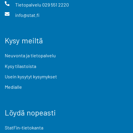
Tietopalvelu
029 551 2220
info@stat.fi
Kysy meiltä
Neuvonta ja tietopalvelu
Kysy tilastoista
Usein kysytyt kysymykset
Medialle
Löydä nopeasti
StatFin-tietokanta