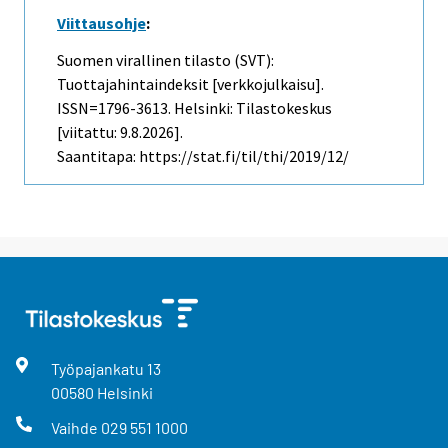
Viittausohje
:
Suomen virallinen tilasto (SVT):
Tuottajahintaindeksit [verkkojulkaisu].
ISSN=1796-3613. Helsinki: Tilastokeskus
[viitattu: 9.8.2026].
Saantitapa: https://stat.fi/til/thi/2019/12/
Työpajankatu
13
00580
Helsinki
Vaihde
029 551 1000