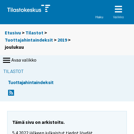
Valikko
Haku
Etusivu
>
Tilastot
>
Tuottajahintaindeksit
>
2019
>
joulukuu
Avaa valikko
TILASTOT
Tuottajahintaindeksit
Tämä sivu on arkistoitu.
5.4.2022 jälkeen julkaistut tiedot löydät