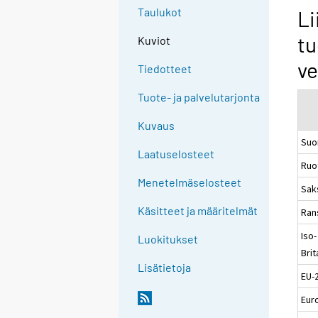
Taulukot
Li
tu
Kuviot
ve
Tiedotteet
Tuote- ja palvelutarjonta
Kuvaus
Suo
Laatuselosteet
Ruo
Menetelmäselosteet
Sak
Käsitteet ja määritelmät
Ran
Iso-
Luokitukset
Brit
Lisätietoja
EU-
Eur