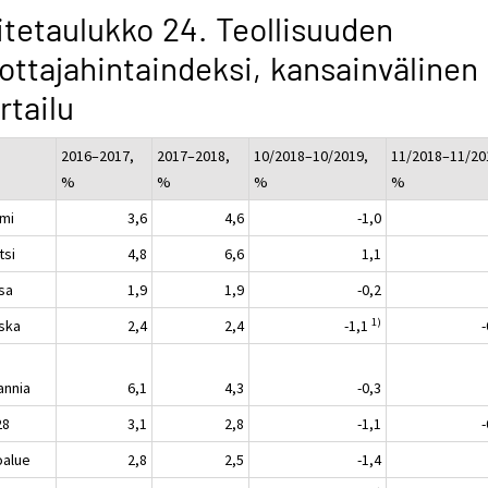
itetaulukko 24. Teollisuuden
ottajahintaindeksi, kansainvälinen
rtailu
2016–2017,
2017–2018,
10/2018–10/2019,
11/2018–11/20
%
%
%
%
mi
3,6
4,6
-1,0
tsi
4,8
6,6
1,1
sa
1,9
1,9
-0,2
1)
ska
2,4
2,4
-1,1
annia
6,1
4,3
-0,3
28
3,1
2,8
-1,1
oalue
2,8
2,5
-1,4