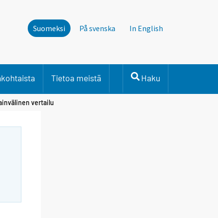
Suomeksi
På svenska
In English
nkohtaista
Tietoa meistä
Haku
ainvälinen vertailu