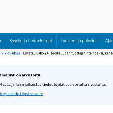
a
Kyselyt ja tiedonkeruut
Tuotteet ja palvelut
Aja
19
>
joulukuu
> Liitetaulukko 24. Teollisuuden tuottajahintaindeksi, kans
ämä sivu on arkistoitu.
.4.2022 jälkeen julkaistut tiedot löydät uudistetulta sivustolta.
iirry uudelle tilastosivulle