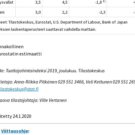
1)
ysvallat
3,5
4,5
-1,8
ani
3,0
2,2
-2,3
teet: Tilastokeskus, Eurostat, U.S. Department of Labour, Bank of Japan
eksien laskentaperusteet saattavat vaihdella maittain.
nnakollinen
urostatin estimaatti
e: Tuottajahintaindeksi 2019, joulukuu. Tilastokeskus
tietoja: Anna-Riikka Pitkänen 029 551 3466, Veli Kettunen 029 551 26
tilastokeskus@stat.fi
aava tilastojohtaja: Ville Vertanen
itetty 24.1.2020
Viittausohje
: