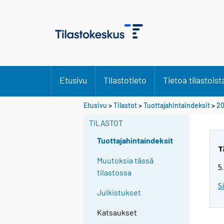
Etusivu
Tilastotieto
Tietoa tilastoist
Etusivu
>
Tilastot
>
Tuottajahintaindeksit
>
20
TILASTOT
Tuottajahintaindeksit
T
Muutoksia tässä
5
tilastossa
S
Julkistukset
Katsaukset