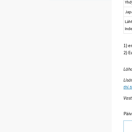
Yhd
Jap
Läh
Ind
1) e
2) E
Lähd
Lisä
thi.
Vast
Päiv