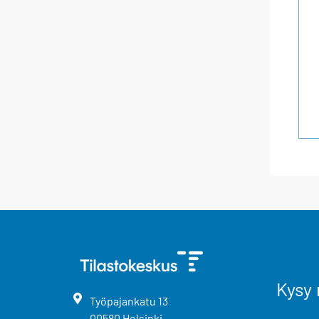
Kysy 
Työpajankatu
13
00580
Helsinki