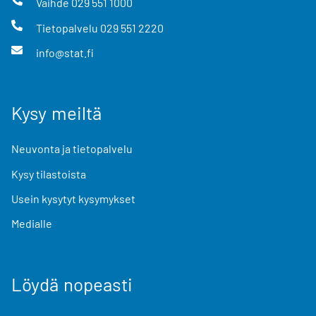
Vaihde
029 551 1000
Tietopalvelu
029 551 2220
info@stat.fi
Kysy meiltä
Neuvonta ja tietopalvelu
Kysy tilastoista
Usein kysytyt kysymykset
Medialle
Löydä nopeasti