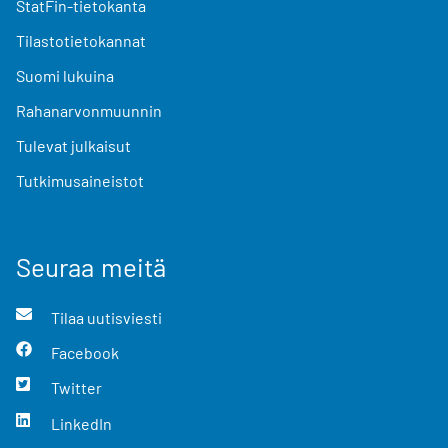
StatFin-tietokanta
Tilastotietokannat
Suomi lukuina
Rahanarvonmuunnin
Tulevat julkaisut
Tutkimusaineistot
Seuraa meitä
Tilaa uutisviesti
Facebook
Twitter
LinkedIn