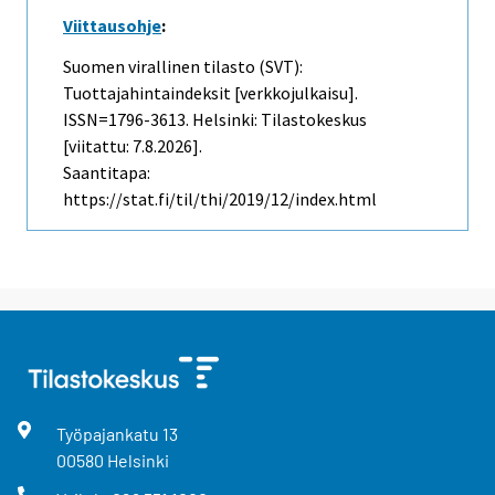
Viittausohje
:
Suomen virallinen tilasto (SVT):
Tuottajahintaindeksit [verkkojulkaisu].
ISSN=1796-3613. Helsinki: Tilastokeskus
[viitattu: 7.8.2026].
Saantitapa:
https://stat.fi/til/thi/2019/12/index.html
Työpajankatu
13
00580
Helsinki