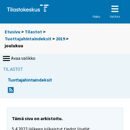
Valikko
Haku
Etusivu
>
Tilastot
>
Tuottajahintaindeksit
>
2019
>
joulukuu
Avaa valikko
TILASTOT
Tuottajahintaindeksit
Tämä sivu on arkistoitu.
5.4.2022 jälkeen julkaistut tiedot löydät