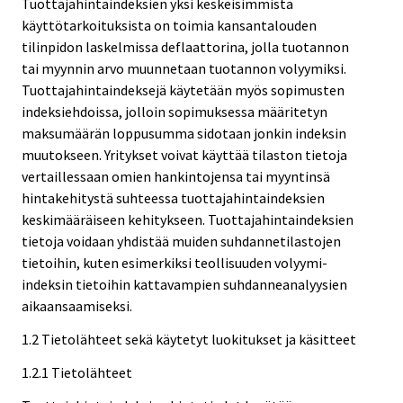
Tuottajahintaindeksien yksi keskeisimmistä
käyttötarkoituksista on toimia kansantalouden
tilinpidon laskelmissa deflaattorina, jolla tuotannon
tai myynnin arvo muunnetaan tuotannon volyymiksi.
Tuottajahintaindeksejä käytetään myös sopimusten
indeksiehdoissa, jolloin sopimuksessa määritetyn
maksumäärän loppusumma sidotaan jonkin indeksin
muutokseen. Yritykset voivat käyttää tilaston tietoja
vertaillessaan omien hankintojensa tai myyntinsä
hintakehitystä suhteessa tuottajahintaindeksien
keskimääräiseen kehitykseen. Tuottajahintaindeksien
tietoja voidaan yhdistää muiden suhdannetilastojen
tietoihin, kuten esimerkiksi teollisuuden volyymi-
indeksin tietoihin kattavampien suhdanneanalyysien
aikaansaamiseksi.
1.2 Tietolähteet sekä käytetyt luokitukset ja käsitteet
1.2.1 Tietolähteet