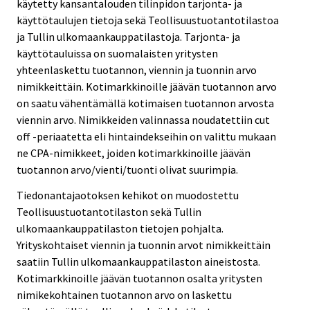
käytetty kansantalouden tilinpidon tarjonta- ja
käyttötaulujen tietoja sekä Teollisuustuotantotilastoa
ja Tullin ulkomaankauppatilastoja. Tarjonta- ja
käyttötauluissa on suomalaisten yritysten
yhteenlaskettu tuotannon, viennin ja tuonnin arvo
nimikkeittäin. Kotimarkkinoille jäävän tuotannon arvo
on saatu vähentämällä kotimaisen tuotannon arvosta
viennin arvo. Nimikkeiden valinnassa noudatettiin cut
off -periaatetta eli hintaindekseihin on valittu mukaan
ne CPA-nimikkeet, joiden kotimarkkinoille jäävän
tuotannon arvo/vienti/tuonti olivat suurimpia.
Tiedonantajaotoksen kehikot on muodostettu
Teollisuustuotantotilaston sekä Tullin
ulkomaankauppatilaston tietojen pohjalta.
Yrityskohtaiset viennin ja tuonnin arvot nimikkeittäin
saatiin Tullin ulkomaankauppatilaston aineistosta.
Kotimarkkinoille jäävän tuotannon osalta yritysten
nimikekohtainen tuotannon arvo on laskettu