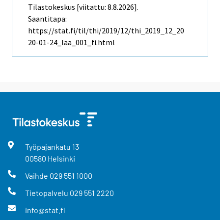
Tilastokeskus [viitattu: 8.8.2026].
Saantitapa:
https://stat.fi/til/thi/2019/12/thi_2019_12_20
20-01-24_laa_001_fi.html
Työpajankatu
13
00580
Helsinki
Vaihde
029 551 1000
Tietopalvelu
029 551 2220
info@stat.fi