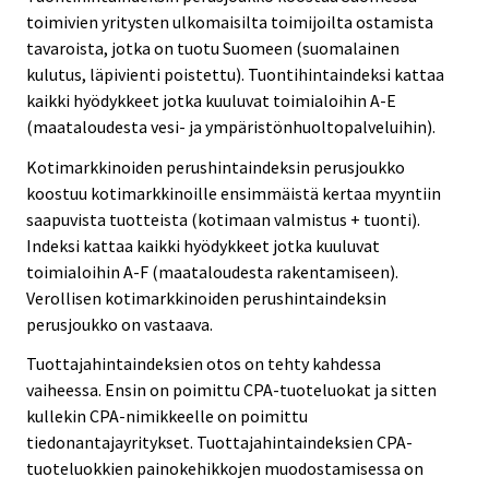
toimivien yritysten ulkomaisilta toimijoilta ostamista
tavaroista, jotka on tuotu Suomeen (suomalainen
kulutus, läpivienti poistettu). Tuontihintaindeksi kattaa
kaikki hyödykkeet jotka kuuluvat toimialoihin A-E
(maataloudesta vesi- ja ympäristönhuoltopalveluihin).
Kotimarkkinoiden perushintaindeksin perusjoukko
koostuu kotimarkkinoille ensimmäistä kertaa myyntiin
saapuvista tuotteista (kotimaan valmistus + tuonti).
Indeksi kattaa kaikki hyödykkeet jotka kuuluvat
toimialoihin A-F (maataloudesta rakentamiseen).
Verollisen kotimarkkinoiden perushintaindeksin
perusjoukko on vastaava.
Tuottajahintaindeksien otos on tehty kahdessa
vaiheessa. Ensin on poimittu CPA-tuoteluokat ja sitten
kullekin CPA-nimikkeelle on poimittu
tiedonantajayritykset. Tuottajahintaindeksien CPA-
tuoteluokkien painokehikkojen muodostamisessa on