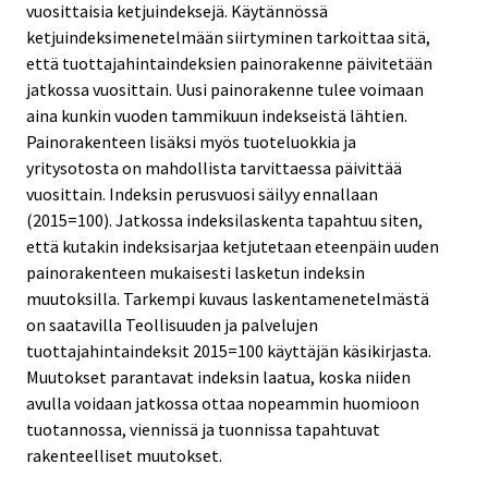
vuosittaisia ketjuindeksejä. Käytännössä
ketjuindeksimenetelmään siirtyminen tarkoittaa sitä,
että tuottajahintaindeksien painorakenne päivitetään
jatkossa vuosittain. Uusi painorakenne tulee voimaan
aina kunkin vuoden tammikuun indekseistä lähtien.
Painorakenteen lisäksi myös tuoteluokkia ja
yritysotosta on mahdollista tarvittaessa päivittää
vuosittain. Indeksin perusvuosi säilyy ennallaan
(2015=100). Jatkossa indeksilaskenta tapahtuu siten,
että kutakin indeksisarjaa ketjutetaan eteenpäin uuden
painorakenteen mukaisesti lasketun indeksin
muutoksilla. Tarkempi kuvaus laskentamenetelmästä
on saatavilla Teollisuuden ja palvelujen
tuottajahintaindeksit 2015=100 käyttäjän käsikirjasta.
Muutokset parantavat indeksin laatua, koska niiden
avulla voidaan jatkossa ottaa nopeammin huomioon
tuotannossa, viennissä ja tuonnissa tapahtuvat
rakenteelliset muutokset.