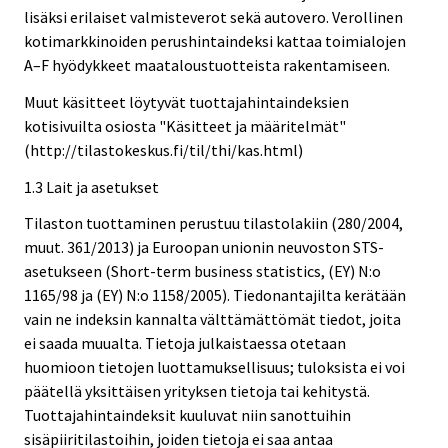
lisäksi erilaiset valmisteverot sekä autovero. Verollinen
kotimarkkinoiden perushintaindeksi kattaa toimialojen
A–F hyödykkeet maataloustuotteista rakentamiseen.
Muut käsitteet löytyvät tuottajahintaindeksien
kotisivuilta osiosta "Käsitteet ja määritelmät"
(http://tilastokeskus.fi/til/thi/kas.html)
1.3 Lait ja asetukset
Tilaston tuottaminen perustuu tilastolakiin (280/2004,
muut. 361/2013) ja Euroopan unionin neuvoston STS-
asetukseen (Short-term business statistics, (EY) N:o
1165/98 ja (EY) N:o 1158/2005). Tiedonantajilta kerätään
vain ne indeksin kannalta välttämättömät tiedot, joita
ei saada muualta. Tietoja julkaistaessa otetaan
huomioon tietojen luottamuksellisuus; tuloksista ei voi
päätellä yksittäisen yrityksen tietoja tai kehitystä.
Tuottajahintaindeksit kuuluvat niin sanottuihin
sisäpiiritilastoihin, joiden tietoja ei saa antaa