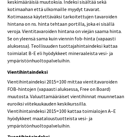
keskimääräisiä muutoksia. Indeksi sisältää sekä
kotimaahan että ulkomaille myydyt tavarat.
Kotimaassa käytettäväksi tarkoitettujen tavaroiden
hintana on ns. hinta tehtaan portilla, joka ei sisällä
veroja. Vientitavaroiden hintana on viejän saama hinta.
Se on yleensä sama kuin viennin fob-hinta (vapaasti
aluksessa). Teollisuuden tuottajahintaindeksi kattaa
toimialat B-E eli hyödykkeet mineraaleista vesi- ja
ympäristönhuoltopalveluihin.
Vientihintaindeksi
Vientihintaindeksi 2015=100 mittaa vientitavaroiden
FOB-hintojen (vapaasti aluksessa, Free on Board)
muutosta. Valuuttamääräiset vientihinnat muunnetaan
euroiksi viitekuukauden keskikurssilla.
Vientihintaindeksi 2015=100 kattaa toimialojen A–E
hyödykkeet maataloustuotteista vesi- ja
ympäristönhuoltopalveluihin.
Tuontihintaindeksi