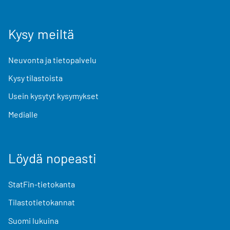
Kysy meiltä
Neuvonta ja tietopalvelu
Kysy tilastoista
Usein kysytyt kysymykset
Medialle
Löydä nopeasti
StatFin-tietokanta
Tilastotietokannat
Suomi lukuina