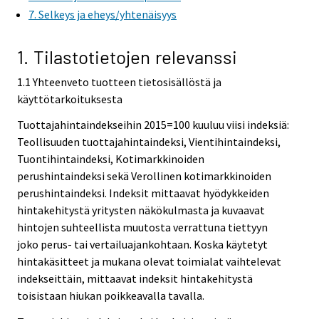
7. Selkeys ja eheys/yhtenäisyys
1. Tilastotietojen relevanssi
1.1 Yhteenveto tuotteen tietosisällöstä ja
käyttötarkoituksesta
Tuottajahintaindekseihin 2015=100 kuuluu viisi indeksiä:
Teollisuuden tuottajahintaindeksi, Vientihintaindeksi,
Tuontihintaindeksi, Kotimarkkinoiden
perushintaindeksi sekä Verollinen kotimarkkinoiden
perushintaindeksi. Indeksit mittaavat hyödykkeiden
hintakehitystä yritysten näkökulmasta ja kuvaavat
hintojen suhteellista muutosta verrattuna tiettyyn
joko perus- tai vertailuajankohtaan. Koska käytetyt
hintakäsitteet ja mukana olevat toimialat vaihtelevat
indekseittäin, mittaavat indeksit hintakehitystä
toisistaan hiukan poikkeavalla tavalla.