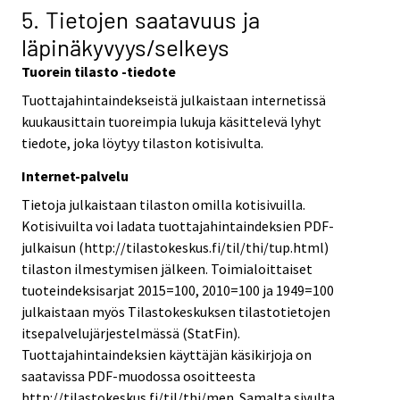
5. Tietojen saatavuus ja
läpinäkyvyys/selkeys
Tuorein tilasto -tiedote
Tuottajahintaindekseistä julkaistaan internetissä
kuukausittain tuoreimpia lukuja käsittelevä lyhyt
tiedote, joka löytyy tilaston kotisivulta.
Internet-palvelu
Tietoja julkaistaan tilaston omilla kotisivuilla.
Kotisivuilta voi ladata tuottajahintaindeksien PDF-
julkaisun (http://tilastokeskus.fi/til/thi/tup.html)
tilaston ilmestymisen jälkeen. Toimialoittaiset
tuoteindeksisarjat 2015=100, 2010=100 ja 1949=100
julkaistaan myös Tilastokeskuksen tilastotietojen
itsepalvelujärjestelmässä (StatFin).
Tuottajahintaindeksien käyttäjän käsikirjoja on
saatavissa PDF-muodossa osoitteesta
http://tilastokeskus.fi/til/thi/men. Samalta sivulta