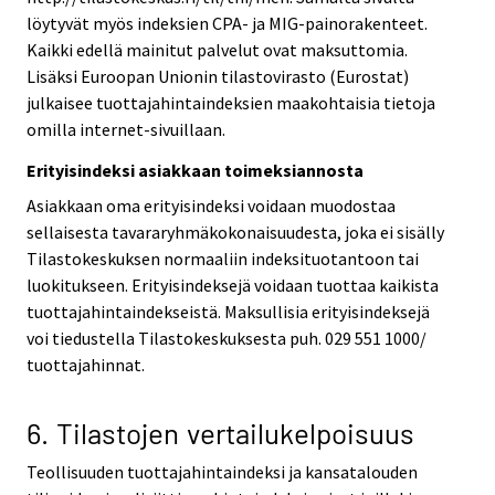
löytyvät myös indeksien CPA- ja MIG-painorakenteet.
Kaikki edellä mainitut palvelut ovat maksuttomia.
Lisäksi Euroopan Unionin tilastovirasto (Eurostat)
julkaisee tuottajahintaindeksien maakohtaisia tietoja
omilla internet-sivuillaan.
Erityisindeksi asiakkaan toimeksiannosta
Asiakkaan oma erityisindeksi voidaan muodostaa
sellaisesta tavararyhmäkokonaisuudesta, joka ei sisälly
Tilastokeskuksen normaaliin indeksituotantoon tai
luokitukseen. Erityisindeksejä voidaan tuottaa kaikista
tuottajahintaindekseistä. Maksullisia erityisindeksejä
voi tiedustella Tilastokeskuksesta puh. 029 551 1000/
tuottajahinnat.
6. Tilastojen vertailukelpoisuus
Teollisuuden tuottajahintaindeksi ja kansatalouden