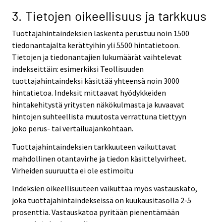
3. Tietojen oikeellisuus ja tarkkuus
Tuottajahintaindeksien laskenta perustuu noin 1500
tiedonantajalta kerättyihin yli 5500 hintatietoon.
Tietojen ja tiedonantajien lukumäärät vaihtelevat
indekseittäin: esimerkiksi Teollisuuden
tuottajahintaindeksi käsittää yhteensä noin 3000
hintatietoa. Indeksit mittaavat hyödykkeiden
hintakehitystä yritysten näkökulmasta ja kuvaavat
hintojen suhteellista muutosta verrattuna tiettyyn
joko perus- tai vertailuajankohtaan.
Tuottajahintaindeksien tarkkuuteen vaikuttavat
mahdollinen otantavirhe ja tiedon käsittelyvirheet.
Virheiden suuruutta ei ole estimoitu
Indeksien oikeellisuuteen vaikuttaa myös vastauskato,
joka tuottajahintaindekseissä on kuukausitasolla 2-5
prosenttia. Vastauskatoa pyritään pienentämään