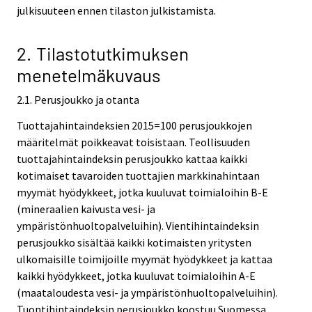
julkisuuteen ennen tilaston julkistamista.
2. Tilastotutkimuksen
menetelmäkuvaus
2.1. Perusjoukko ja otanta
Tuottajahintaindeksien 2015=100 perusjoukkojen
määritelmät poikkeavat toisistaan. Teollisuuden
tuottajahintaindeksin perusjoukko kattaa kaikki
kotimaiset tavaroiden tuottajien markkinahintaan
myymät hyödykkeet, jotka kuuluvat toimialoihin B-E
(mineraalien kaivusta vesi- ja
ympäristönhuoltopalveluihin). Vientihintaindeksin
perusjoukko sisältää kaikki kotimaisten yritysten
ulkomaisille toimijoille myymät hyödykkeet ja kattaa
kaikki hyödykkeet, jotka kuuluvat toimialoihin A-E
(maataloudesta vesi- ja ympäristönhuoltopalveluihin).
Tuontihintaindeksin perusjoukko koostuu Suomessa