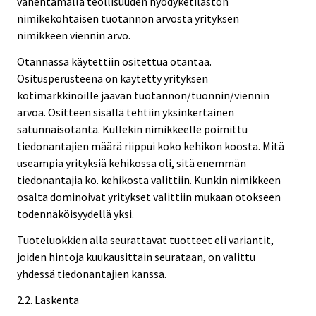
vähentämällä teollisuuden hyödyketilaston
nimikekohtaisen tuotannon arvosta yrityksen
nimikkeen viennin arvo.
Otannassa käytettiin ositettua otantaa.
Ositusperusteena on käytetty yrityksen
kotimarkkinoille jäävän tuotannon/tuonnin/viennin
arvoa. Ositteen sisällä tehtiin yksinkertainen
satunnaisotanta. Kullekin nimikkeelle poimittu
tiedonantajien määrä riippui koko kehikon koosta. Mitä
useampia yrityksiä kehikossa oli, sitä enemmän
tiedonantajia ko. kehikosta valittiin. Kunkin nimikkeen
osalta dominoivat yritykset valittiin mukaan otokseen
todennäköisyydellä yksi.
Tuoteluokkien alla seurattavat tuotteet eli variantit,
joiden hintoja kuukausittain seurataan, on valittu
yhdessä tiedonantajien kanssa.
2.2. Laskenta