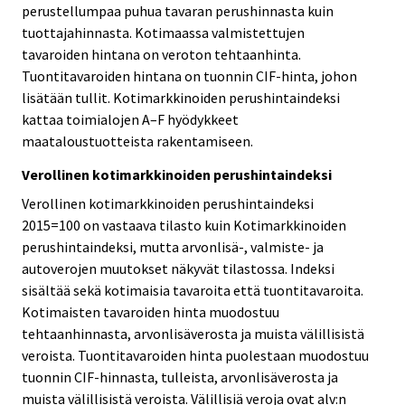
perustellumpaa puhua tavaran perushinnasta kuin
tuottajahinnasta. Kotimaassa valmistettujen
tavaroiden hintana on veroton tehtaanhinta.
Tuontitavaroiden hintana on tuonnin CIF-hinta, johon
lisätään tullit. Kotimarkkinoiden perushintaindeksi
kattaa toimialojen A–F hyödykkeet
maataloustuotteista rakentamiseen.
Verollinen kotimarkkinoiden perushintaindeksi
Verollinen kotimarkkinoiden perushintaindeksi
2015=100 on vastaava tilasto kuin Kotimarkkinoiden
perushintaindeksi, mutta arvonlisä-, valmiste- ja
autoverojen muutokset näkyvät tilastossa. Indeksi
sisältää sekä kotimaisia tavaroita että tuontitavaroita.
Kotimaisten tavaroiden hinta muodostuu
tehtaanhinnasta, arvonlisäverosta ja muista välillisistä
veroista. Tuontitavaroiden hinta puolestaan muodostuu
tuonnin CIF-hinnasta, tulleista, arvonlisäverosta ja
muista välillisistä veroista. Välillisiä veroja ovat alv:n