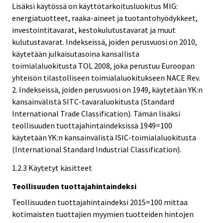
Lisäksi käytössä on käyttötarkoitusluokitus MIG:
energiatuotteet, raaka-aineet ja tuotantohyödykkeet,
investointitavarat, kestokulutustavarat ja muut
kulutustavarat. Indekseissä, joiden perusvuosi on 2010,
käytetään julkaisutasoina kansallista
toimialaluokitusta TOL 2008, joka perustuu Euroopan
yhteisön tilastolliseen toimialaluokitukseen NACE Rev.
2. Indekseissä, joiden perusvuosi on 1949, käytetään YK:n
kansainvälistä SITC-tavaraluokitusta (Standard
International Trade Classification). Tämän lisäksi
teollisuuden tuottajahintaindeksissä 1949=100
käytetään YK:n kansainvälistä ISIC-toimialaluokitusta
(International Standard Industrial Classification).
1.2.3 Käytetyt käsitteet
Teollisuuden tuottajahintaindeksi
Teollisuuden tuottajahintaindeksi 2015=100 mittaa
kotimaisten tuottajien myymien tuotteiden hintojen