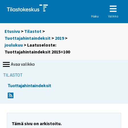
Valikko
Haku
Etusivu
>
Tilastot
>
Tuottajahintaindeksit
>
2019
>
joulukuu
> Laatuseloste:
Tuottajahintaindeksit 2015=100
Avaa valikko
TILASTOT
Tuottajahintaindeksit
Tämä sivu on arkistoitu.