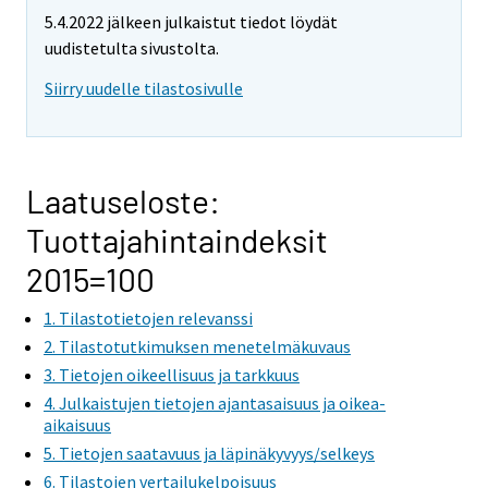
5.4.2022 jälkeen julkaistut tiedot löydät
uudistetulta sivustolta.
Siirry uudelle tilastosivulle
Laatuseloste:
Tuottajahintaindeksit
2015=100
1. Tilastotietojen relevanssi
2. Tilastotutkimuksen menetelmäkuvaus
3. Tietojen oikeellisuus ja tarkkuus
4. Julkaistujen tietojen ajantasaisuus ja oikea-
aikaisuus
5. Tietojen saatavuus ja läpinäkyvyys/selkeys
6. Tilastojen vertailukelpoisuus