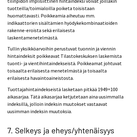
tilinpidon implisiittinen hintaindeksi voivat joillakin
tuotteilla/toimialoilla poiketa toisistaan
huomattavasti. Poikkeamia aiheutuu mm.
indikaattorien sisältämien hyödykekombinaatioiden
rakenne-eroista sekä erilaisesta
laskentamenetelmästä.
Tullin yksikköarvoihin perustuvat tuonnin ja viennin
hintaindeksit poikkeavat Tilastokeskuksen laskemista
tuonti- ja vientihintaindekseistä. Poikkeamat johtuvat
toisaalta erilaisesta menetelmästä ja toisaalta
erilaisesta havaintoaineistosta.
Tuottajahintaindekseistä lasketaan pitkää 1949=100
aikasarjaa. Tätä aikasarjaa ketjutetaan aina uusimmalla
indeksillä, jolloin indeksin muutokset vastaavat
uusimman indeksin muutoksia.
7. Selkeys ja eheys/yhtenäisyys