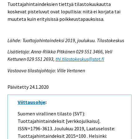
Tuottajahintaindeksien tiettyä tilastokuukautta
koskevat pisteluvut ovat lopullisia: niitä ei korjata tai
muuteta kuin erityisissä poikkeustapauksissa.
Lähde: Tuottajahintaindeksi 2019, joulukuu. Tilastokeskus
Lisätietoja: Anna-Riikka Pitkänen 029 551 3466, Veli
Kettunen 029 551 2693,
thi.tilastokeskus@stat.fi
Vastaava tilastojohtaja: Ville Vertanen
Päivitetty 24.1.2020
Viittausohje
:
Suomen virallinen tilasto (SVT):
Tuottajahintaindeksit [verkkojulkaisu].
ISSN=1796-3613.
Joulukuu
2019, Laatuseloste:
Tuottajahintaindeksit 2015=100 . Helsinki: