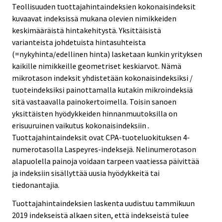
Teollisuuden tuottajahintaindeksien kokonaisindeksit
kuvaavat indeksissä mukana olevien nimikkeiden
keskimääräistä hintakehitystä. Yksittäisistä
varianteista johdetuista hintasuhteista
(=nykyhinta/edellinen hinta) lasketaan kunkin yrityksen
kaikille nimikkeille geometriset keskiarvot. Nämä
mikrotason indeksit yhdistetään kokonaisindeksiksi /
tuoteindeksiksi painottamalla kutakin mikroindeksiä
sitä vastaavalla painokertoimella. Toisin sanoen
yksittäisten hyödykkeiden hinnanmuutoksilla on
erisuuruinen vaikutus kokonaisindeksiin
.
Tuottajahintaindeksit ovat CPA-tuoteluokituksen 4-
numerotasolla Laspeyres-indeksejä. Nelinumerotason
alapuolella painoja voidaan tarpeen vaatiessa päivittää
ja indeksiin sisällyttää uusia hyödykkeitä tai
tiedonantajia.
Tuottajahintaindeksien laskenta uudistuu tammikuun
2019 indekseistä alkaen siten, että indekseistä tulee