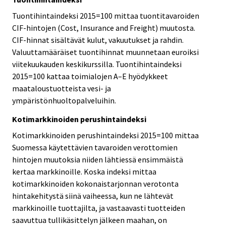
Tuontihintaindeksi 2015=100 mittaa tuontitavaroiden
CIF-hintojen (Cost, Insurance and Freight) muutosta.
CIF-hinnat sisältävät kulut, vakuutukset ja rahdin.
Valuuttamääräiset tuontihinnat muunnetaan euroiksi
viitekuukauden keskikurssilla. Tuontihintaindeksi
2015=100 kattaa toimialojen A–E hyödykkeet
maataloustuotteista vesi- ja
ympäristönhuoltopalveluihin.
Kotimarkkinoiden perushintaindeksi
Kotimarkkinoiden perushintaindeksi 2015=100 mittaa
Suomessa käytettävien tavaroiden verottomien
hintojen muutoksia niiden lähtiessä ensimmäistä
kertaa markkinoille. Koska indeksi mittaa
kotimarkkinoiden kokonaistarjonnan verotonta
hintakehitystä siinä vaiheessa, kun ne lähtevät
markkinoille tuottajilta, ja vastaavasti tuotteiden
saavuttua tullikäsittelyn jälkeen maahan, on