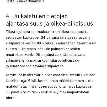
vastauksia karhuamalla.
4. Julkaistujen tietojen
ajantasaisuus ja oikea-aikaisuus
Tilasto julkaistaan kuukausittain tilastokuukautta
seuraavan kuukauden 24. päivänä tai sitä seuraavana
arkipäivänä kello 8.00. Poikkeuksena tähän, tammikuun
tilasto julkaistaan indeksin painorakenteiden
muutoksen vuoksi 26. päivänä tai sitä seuraavana
arkipäivänä, ja marraskuun tilasto julkaistaan
jouluaattoa edeltävänä arkipäivänä.
Yrityksiltä kerättävät hinnat ovat tiedustelukuukauden
keskihintoja. Mikäli keskihinnan määrittäminen ei ole
mahdollista, hintanoteeraus voi olla myös kuukauden
15. päivän toimitus- / laskutus- / maksuajankohdan
hinta.