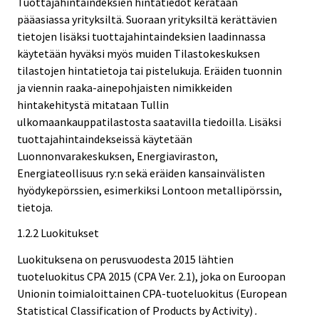
Tuottajahintaindeksien hintatiedot kerätään
pääasiassa yrityksiltä. Suoraan yrityksiltä kerättävien
tietojen lisäksi tuottajahintaindeksien laadinnassa
käytetään hyväksi myös muiden Tilastokeskuksen
tilastojen hintatietoja tai pistelukuja. Eräiden tuonnin
ja viennin raaka-ainepohjaisten nimikkeiden
hintakehitystä mitataan Tullin
ulkomaankauppatilastosta saatavilla tiedoilla. Lisäksi
tuottajahintaindekseissä käytetään
Luonnonvarakeskuksen, Energiaviraston,
Energiateollisuus ry:n sekä eräiden kansainvälisten
hyödykepörssien, esimerkiksi Lontoon metallipörssin,
tietoja.
1.2.2 Luokitukset
Luokituksena on perusvuodesta 2015 lähtien
tuoteluokitus CPA 2015 (CPA Ver. 2.1), joka on Euroopan
Unionin toimialoittainen CPA-tuoteluokitus (European
Statistical Classification of Products by Activity)
.