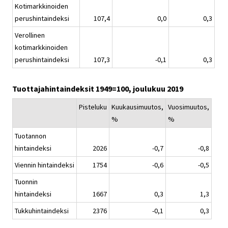
Kotimarkkinoiden
perushintaindeksi
107,4
0,0
0,3
Verollinen
kotimarkkinoiden
perushintaindeksi
107,3
-0,1
0,3
Tuottajahintaindeksit 1949=100, joulukuu 2019
Pisteluku
Kuukausimuutos,
Vuosimuutos,
%
%
Tuotannon
hintaindeksi
2026
-0,7
-0,8
Viennin hintaindeksi
1754
-0,6
-0,5
Tuonnin
hintaindeksi
1667
0,3
1,3
Tukkuhintaindeksi
2376
-0,1
0,3