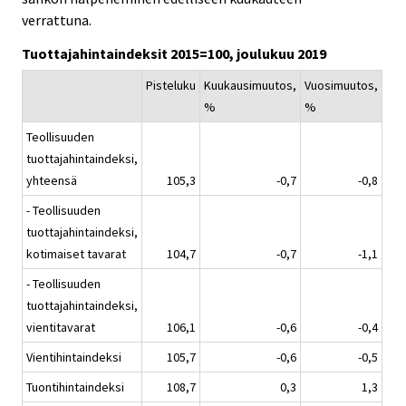
verrattuna.
Tuottajahintaindeksit 2015=100, joulukuu 2019
Pisteluku
Kuukausimuutos,
Vuosimuutos,
%
%
Teollisuuden
tuottajahintaindeksi,
yhteensä
105,3
-0,7
-0,8
- Teollisuuden
tuottajahintaindeksi,
kotimaiset tavarat
104,7
-0,7
-1,1
- Teollisuuden
tuottajahintaindeksi,
vientitavarat
106,1
-0,6
-0,4
Vientihintaindeksi
105,7
-0,6
-0,5
Tuontihintaindeksi
108,7
0,3
1,3