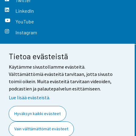
Twitter
LinkedIn
YouTube
Instagram
Tietoa evästeistä
Yhteystiedot
Käytämme sivustollamme evästeitä.
Palaute
Välttämättömiä evästeitä tarvitaan, jotta sivusto
toimii oikein. Muita evästeitä tarvitaan videoiden,
Käyttöehdot
podcastien ja palautepalvelun esittämiseen.
Tietosuoja
Lue lisää evästeistä.
Saavutettavuus
Hyväksyn kaikki evästeet
Tietoa sivustosta
Vain välttämättömät evästeet
Evästeasetukset