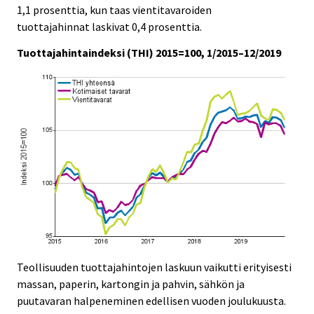
c
c
1,1 prosenttia, kun taas vientitavaroiden
e
e
tuottajahinnat laskivat 0,4 prosenttia.
.
.
Tuottajahintaindeksi (THI) 2015=100, 1/2015–12/2019
Teollisuuden tuottajahintojen laskuun vaikutti erityisesti
massan, paperin, kartongin ja pahvin, sähkön ja
puutavaran halpeneminen edellisen vuoden joulukuusta.