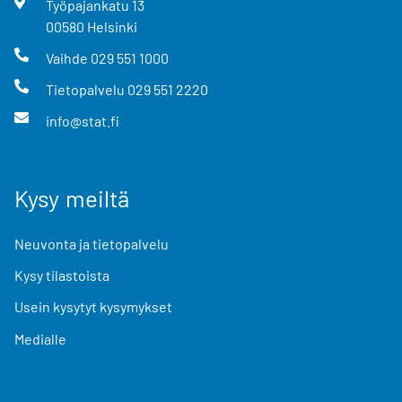
Työpajankatu
13
00580
Helsinki
Vaihde
029 551 1000
Tietopalvelu
029 551 2220
info@stat.fi
Kysy meiltä
Neuvonta ja tietopalvelu
Kysy tilastoista
Usein kysytyt kysymykset
Medialle