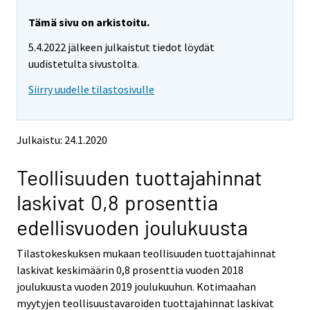
r
r
e
e
Tämä sivu on arkistoitu.
m
m
5.4.2022 jälkeen julkaistut tiedot löydät
o
o
v
v
uudistetulta sivustolta.
i
i
Siirry uudelle tilastosivulle
n
n
g
g
t
t
o
o
Julkaistu: 24.1.2020
a
a
n
n
Teollisuuden tuottajahinnat
o
o
t
t
laskivat 0,8 prosenttia
h
h
e
e
edellisvuoden joulukuusta
r
r
s
s
Tilastokeskuksen mukaan teollisuuden tuottajahinnat
e
e
laskivat keskimäärin 0,8 prosenttia vuoden 2018
r
r
v
v
joulukuusta vuoden 2019 joulukuuhun. Kotimaahan
i
i
myytyjen teollisuustavaroiden tuottajahinnat laskivat