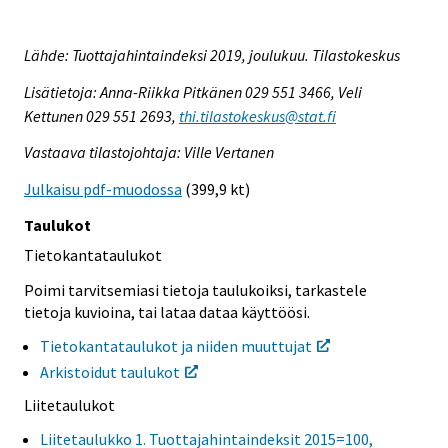
Lähde: Tuottajahintaindeksi 2019, joulukuu. Tilastokeskus
Lisätietoja: Anna-Riikka Pitkänen 029 551 3466, Veli
Kettunen 029 551 2693,
thi.tilastokeskus@stat.fi
Vastaava tilastojohtaja: Ville Vertanen
Julkaisu pdf-muodossa
(399,9 kt)
Taulukot
Tietokantataulukot
Poimi tarvitsemiasi tietoja taulukoiksi, tarkastele
tietoja kuvioina, tai lataa dataa käyttöösi.
Tietokantataulukot ja niiden muuttujat
Arkistoidut taulukot
Liitetaulukot
Liitetaulukko 1. Tuottajahintaindeksit 2015=100,