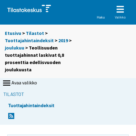
Valikko
Haku
Etusivu
>
Tilastot
>
Tuottajahintaindeksit
>
2019
>
joulukuu
> Teollisuuden
tuottajahinnat laskivat 0,8
prosenttia edellisvuoden
joulukuusta
Avaa valikko
TILASTOT
Tuottajahintaindeksit
Y
Y
o
o
u
u
a
a