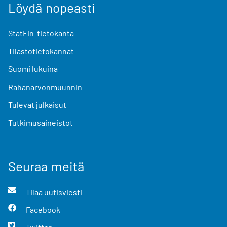
Löydä nopeasti
StatFin-tietokanta
Tilastotietokannat
Suomi lukuina
Rahanarvonmuunnin
Tulevat julkaisut
Tutkimusaineistot
Seuraa meitä
Tilaa uutisviesti
Facebook