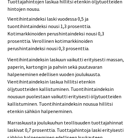
Tuottajahintojen laskua hillitsi etenkin öljytuotteiden
hintojen nousu.
Vientihintaindeksi laski vuodessa 0,5 ja
tuontihintaindeksi nousi 1,3 prosenttia.
Kotimarkkinoiden perushintaindeksi nousi 0,3
prosenttia. Verollinen kotimarkkinoiden
perushintaindeksi nousi 0,3 prosenttia.
Vientihintaindeksin laskuun vaikutti erityisesti massan,
paperin, kartongin ja pahvin sekä puutavaran
halpeneminen edellisen vuoden joulukuusta.
Vientihintaindeksin laskua hillitsi etenkin
öljytuotteiden kallistuminen. Tuontihintaindeksin
nousuun puolestaan vaikutti erityisesti öljytuotteiden
kallistuminen. Tuontihintaindeksin nousua hillitsi
etenkin sähkön halpeneminen.
Marraskuusta joulukuuhun teollisuuden tuottajahinnat
laskivat 0,7 prosenttia. Tuottajahintoja laski erityisesti
sähkön halpeneminen edelliseen kuukauteen