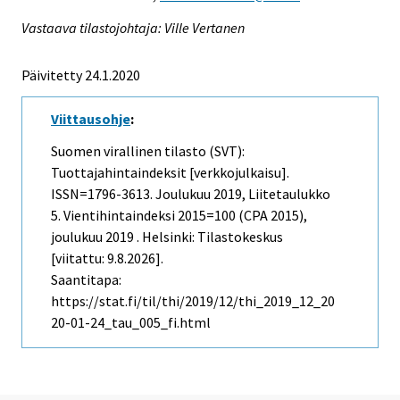
Vastaava tilastojohtaja: Ville Vertanen
Päivitetty 24.1.2020
Viittausohje
:
Suomen virallinen tilasto (SVT):
Tuottajahintaindeksit [verkkojulkaisu].
ISSN=1796-3613.
Joulukuu
2019, Liitetaulukko
5. Vientihintaindeksi 2015=100 (CPA 2015),
joulukuu 2019 . Helsinki: Tilastokeskus
[viitattu: 9.8.2026].
Saantitapa:
https://stat.fi/til/thi/2019/12/thi_2019_12_20
20-01-24_tau_005_fi.html