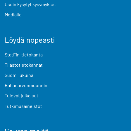
Usein kysytyt kysymykset
Medialle
Löydä nopeasti
StatFin-tietokanta
Tilastotietokannat
Suomi lukuina
Rahanarvonmuunnin
Tulevat julkaisut
Tutkimusaineistot
Seuraa meitä