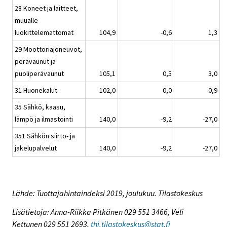
28 Koneet ja laitteet,
muualle
luokittelemattomat
104,9
-0,6
1,3
29 Moottoriajoneuvot,
perävaunut ja
puoliperävaunut
105,1
0,5
3,0
31 Huonekalut
102,0
0,0
0,9
35 Sähkö, kaasu,
lämpö ja ilmastointi
140,0
-9,2
-27,0
351 Sähkön siirto- ja
jakelupalvelut
140,0
-9,2
-27,0
Lähde: Tuottajahintaindeksi 2019, joulukuu. Tilastokeskus
Lisätietoja: Anna-Riikka Pitkänen 029 551 3466, Veli
Kettunen 029 551 2693,
thi.tilastokeskus@stat.fi