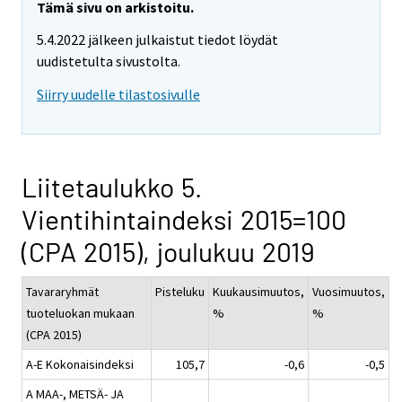
Tämä sivu on arkistoitu.
5.4.2022 jälkeen julkaistut tiedot löydät
uudistetulta sivustolta.
Siirry uudelle tilastosivulle
Liitetaulukko 5.
Vientihintaindeksi 2015=100
(CPA 2015), joulukuu 2019
Tavararyhmät
Pisteluku
Kuukausimuutos,
Vuosimuutos,
tuoteluokan mukaan
%
%
(CPA 2015)
A-E Kokonaisindeksi
105,7
-0,6
-0,5
A MAA-, METSÄ- JA