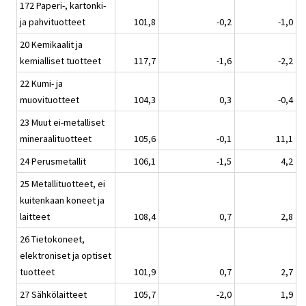
172 Paperi-, kartonki-
ja pahvituotteet
101,8
-0,2
-1,0
20 Kemikaalit ja
kemialliset tuotteet
117,7
-1,6
-2,2
22 Kumi- ja
muovituotteet
104,3
0,3
-0,4
23 Muut ei-metalliset
mineraalituotteet
105,6
-0,1
11,1
24 Perusmetallit
106,1
-1,5
4,2
25 Metallituotteet, ei
kuitenkaan koneet ja
laitteet
108,4
0,7
2,8
26 Tietokoneet,
elektroniset ja optiset
tuotteet
101,9
0,7
2,7
27 Sähkölaitteet
105,7
-2,0
1,9