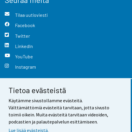
Tilaa uutisviesti
Facebook
Twitter
LinkedIn
YouTube
Instagram
Tietoa evästeistä
Yhteystiedot
Käytämme sivustollamme evästeitä.
Palaute
Välttämättömiä evästeitä tarvitaan, jotta sivusto
toimii oikein. Muita evästeitä tarvitaan videoiden,
Käyttöehdot
podcastien ja palautepalvelun esittämiseen.
Tietosuoja
Lue lisää evästeistä.