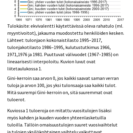
Tulokäsite: ekvivalentti käytettävissä oleva rahatulo (ml.
myyntivoitot), jakauma muodostettu henkilöiden kesken.
Lähteet: tulonjaon kokonaistilasto 1995–2017,
tulonjakotilasto 1986–1995, kulutustutkimus 1966,
1971,1976 ja 1981. Puuttuvat välivuodet (1967–1985) on
lineaarisesti interpoloitu. Kuvion luvut ovat
liitetaulukossa 1.
Gini-kerroin saa arvon 0, jos kaikki saavat saman verran
tuloja ja arvon 100, jos yksi tulonsaaja saa kaikki tulot.
Mitä suurempi Gini-kerroin on, sitä suuremmat ovat
tuloerot.
Kuviossa 1 tuloeroja on mitattu vuositulojen lisäksi
myös kahden ja kuuden vuoden yhteenlasketuilla
tuloilla. Tällöin omaisuustulojen suuret vuosivaihtelut
ja tulojen yksilökohtainen vaihtelu vaikuttavat