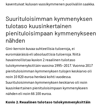
kaventuivat kuluvan vuosikymmenen puoliväliin saakka.
Suurituloisimman kymmenyksen
tulotaso kuusinkertainen
pienituloisimpaan kymmenykseen
nähden
Gini-kerroin kuvaa suhteellisia tuloeroja, ei
euromääräisiä eli absoluuttisia tuloeroja. Niitä
havainnollistaa kuvion 2 reaalinen tulotaso
tulokymmenyksittäin vuosina 1995–2017. Vuonna 2017
pienituloisimman kymmenyksen tulojen keskiarvo oli
noin 10 820 euroa henkeä kohti vuodessa.
Suurituloisimman kymmenyksen keskiarvo oli noin
kuusinkertainen pienituloisimpaan kymmenykseen
nähden eli noin 66 100 euroa.
Kuvio 2. Reaalinen tulotaso tulokymmenyksittäin