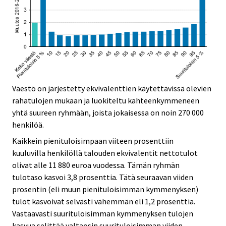
Väestö on järjestetty ekvivalenttien käytettävissä olevien
rahatulojen mukaan ja luokiteltu kahteenkymmeneen
yhtä suureen ryhmään, joista jokaisessa on noin 270 000
henkilöä.
Kaikkein pienituloisimpaan viiteen prosenttiin
kuuluvilla henkilöllä talouden ekvivalentit nettotulot
olivat alle 11 880 euroa vuodessa. Tämän ryhmän
tulotaso kasvoi 3,8 prosenttia. Tätä seuraavan viiden
prosentin (eli muun pienituloisimman kymmenyksen)
tulot kasvoivat selvästi vähemmän eli 1,2 prosenttia.
Vastaavasti suurituloisimman kymmenyksen tulojen
kasvua selittää valtaosin suurituloisimman viiden