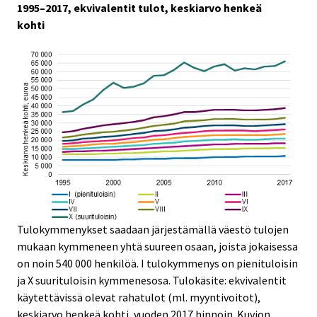
1995–2017, ekvivalentit tulot, keskiarvo henkeä
kohti
Tulokymmenykset saadaan järjestämällä väestö tulojen
mukaan kymmeneen yhtä suureen osaan, joista jokaisessa
on noin 540 000 henkilöä. I tulokymmenys on pienituloisin
ja X suurituloisin kymmenesosa. Tulokäsite: ekvivalentit
käytettävissä olevat rahatulot (ml. myyntivoitot),
keskiarvo henkeä kohti, vuoden 2017 hinnoin. Kuvion