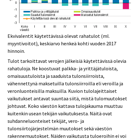
Ekvivalentit käytettävissä olevat rahatulot (ml.
myyntivoitot), keskiarvo henkeä kohti vuoden 2017
hinnoin.
Tulot tarkoittavat verojen jälkeisiä käytettävissä olevia
rahatuloja. Ne koostuvat palkka- ja yrittäjätuloista,
omaisuustuloista ja saaduista tulonsiirroista,
vähennettynä maksetuilla tulonsiirroilla eli veroilla ja
veronluonteisilla maksuilla. Kuvion tulolajeittaiset
vaikutukset antavat suuntaa siitä, mistä tulomuutokset
johtuvat. Koko väestön kattava tulojakauma muuttuu
kuitenkin usean tekijän vaikutuksesta. Näitä ovat
suhdanneluonteiset tekijät, vero- ja
tulonsiirtojärjestelmän muutokset sekä väestön
rakennemuutokset. Näiden vaikutusta tuloeroihin ei voi