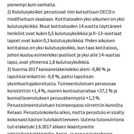
pienempi kuin vanhalla.
2) Kulutusyksiköt perustuvat niin kutsuttuun OECD:n
modifioituun skaalaan. Kotitalouden yksi aikuinen on yksi
kulutusyksikkö. Muut kotitalouden 14 vuotta täyttäneet
henkilöt ovat kukin 0,5 kulutusyksikköä ja 0–13-vuotiaat
lapset ovat kukin 0,3 kulutusyksikköä. Yhden aikuisen
kotitalous on yksi kulutusyksikkö, kun taas kotitalous,
johon kuuluu esimerkiksi puolisot ja yksi alle 14-vuotias
lapsi, ovat yhteensä 1,8 kulutusyksikköä.
3) Vuonna 2017 kansaneläkeindeksi aleni -0,86 % ja
lapsilisiä leikattiin -0,9 %, paitsi lapsilisän
yksinhuoltajakorotusta. Toimeentulotuen perusosaa
korotettiin +1,4 %, nuoren kuntoutusrahaa +27,1 % ja
kunnallisverotuksen perusvähennystä +1,3 %.
Perustoimeentulotuen toimeenpano siirrettiin kunnilta
Kelaan. Perustulokokeilu alkoi, mutta perustulo ei sisälly
kokonaistilaston tulokäsitteeseen. Uutena tulonsiirtona
tuli eläketuki 1.6.2017 alkaen ikääntyneille
pitkäaikaistyöttömille. Ansio- ja peruspäivärahojen