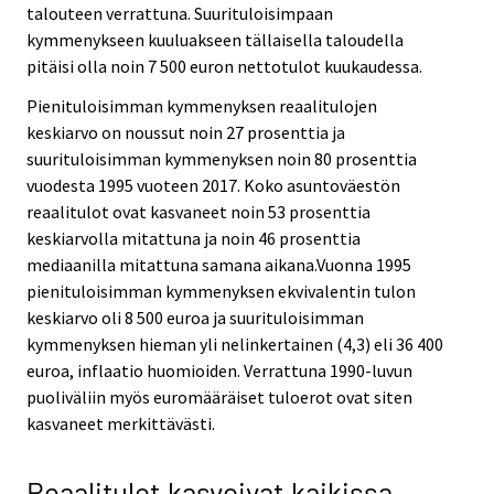
talouteen verrattuna. Suurituloisimpaan
kymmenykseen kuuluakseen tällaisella taloudella
pitäisi olla noin 7 500 euron nettotulot kuukaudessa.
Pienituloisimman kymmenyksen reaalitulojen
keskiarvo on noussut noin 27 prosenttia ja
suurituloisimman kymmenyksen noin 80 prosenttia
vuodesta 1995 vuoteen 2017. Koko asuntoväestön
reaalitulot ovat kasvaneet noin 53 prosenttia
keskiarvolla mitattuna ja noin 46 prosenttia
mediaanilla mitattuna samana aikana.Vuonna 1995
pienituloisimman kymmenyksen ekvivalentin tulon
keskiarvo oli 8 500 euroa ja suurituloisimman
kymmenyksen hieman yli nelinkertainen (4,3) eli 36 400
euroa, inflaatio huomioiden. Verrattuna 1990-luvun
puoliväliin myös euromääräiset tuloerot ovat siten
kasvaneet merkittävästi.
Reaalitulot kasvoivat kaikissa