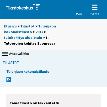
Valikko
Haku
Etusivu
>
Tilastot
>
Tulonjaon
kokonaistilasto
>
2017
>
tulokehitys alueittain
> 1.
Tuloerojen kehitys Suomessa
Avaa valikko
TILASTOT
Tulonjaon kokonaistilasto
Y
Y
o
o
u
u
a
a
r
r
Tämä tilasto on lakkautettu.