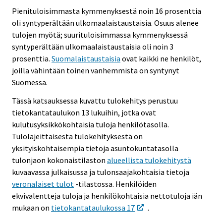
Pienituloisimmasta kymmenyksestä noin 16 prosenttia
oli syntyperältään ulkomaalaistaustaisia. Osuus alenee
tulojen myötä; suurituloisimmassa kymmenyksessä
syntyperältään ulkomaalaistaustaisia oli noin 3
prosenttia.
Suomalaistaustaisia
ovat kaikki ne henkilöt,
joilla vähintään toinen vanhemmista on syntynyt
Suomessa.
Tässä katsauksessa kuvattu tulokehitys perustuu
tietokantataulukon 13 lukuihin, jotka ovat
kulutusyksikkökohtaisia tuloja henkilötasolla.
Tulolajeittaisesta tulokehityksestä on
yksityiskohtaisempia tietoja asuntokuntatasolla
tulonjaon kokonaistilaston
alueellista tulokehitystä
kuvaavassa julkaisussa ja tulonsaajakohtaisia tietoja
veronalaiset tulot
-tilastossa. Henkilöiden
ekvivalentteja tuloja ja henkilökohtaisia nettotuloja iän
mukaan on
tietokantataulukossa 17
.