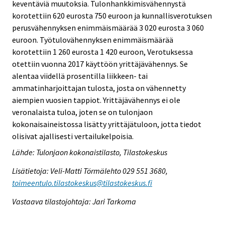
keventäviä muutoksia. Tulonhankkimisvähennystä
korotettiin 620 eurosta 750 euroon ja kunnallisverotuksen
perusvähennyksen enimmäismäärää 3 020 eurosta 3 060
euroon. Työtulovähennyksen enimmäismäärää
korotettiin 1 260 eurosta 1 420 euroon, Verotuksessa
otettiin vuonna 2017 käyttöön yrittäjävähennys. Se
alentaa viidellä prosentilla liikkeen- tai
ammatinharjoittajan tulosta, josta on vähennetty
aiempien vuosien tappiot. Yrittäjävähennys ei ole
veronalaista tuloa, joten se on tulonjaon
kokonaisaineistossa lisätty yrittäjätuloon, jotta tiedot
olisivat ajallisesti vertailukelpoisia.
Lähde: Tulonjaon kokonaistilasto, Tilastokeskus
Lisätietoja: Veli-Matti Törmälehto 029 551 3680,
toimeentulo.tilastokeskus@tilastokeskus.fi
Vastaava tilastojohtaja: Jari Tarkoma