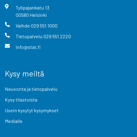
Työpajankatu
13
00580
Helsinki
Vaihde
029 551 1000
Tietopalvelu
029 551 2220
info@stat.fi
Kysy meiltä
Neuvonta ja tietopalvelu
Kysy tilastoista
Usein kysytyt kysymykset
Medialle