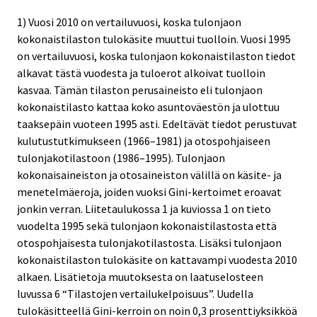
1) Vuosi 2010 on vertailuvuosi, koska tulonjaon
kokonaistilaston tulokäsite muuttui tuolloin. Vuosi 1995
on vertailuvuosi, koska tulonjaon kokonaistilaston tiedot
alkavat tästä vuodesta ja tuloerot alkoivat tuolloin
kasvaa. Tämän tilaston perusaineisto eli tulonjaon
kokonaistilasto kattaa koko asuntoväestön ja ulottuu
taaksepäin vuoteen 1995 asti. Edeltävät tiedot perustuvat
kulutustutkimukseen (1966–1981) ja otospohjaiseen
tulonjakotilastoon (1986–1995). Tulonjaon
kokonaisaineiston ja otosaineiston välillä on käsite- ja
menetelmäeroja, joiden vuoksi Gini-kertoimet eroavat
jonkin verran. Liitetaulukossa 1 ja kuviossa 1 on tieto
vuodelta 1995 sekä tulonjaon kokonaistilastosta että
otospohjaisesta tulonjakotilastosta. Lisäksi tulonjaon
kokonaistilaston tulokäsite on kattavampi vuodesta 2010
alkaen. Lisätietoja muutoksesta on laatuselosteen
luvussa 6 “Tilastojen vertailukelpoisuus”. Uudella
tulokäsitteellä Gini-kerroin on noin 0,3 prosenttiyksikköä