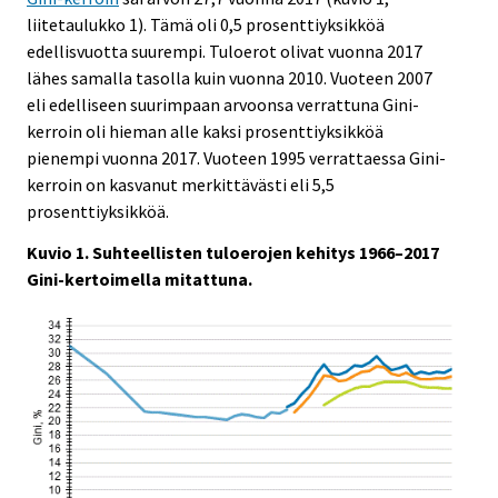
v
v
liitetaulukko 1). Tämä oli 0,5 prosenttiyksikköä
i
i
edellisvuotta suurempi. Tuloerot olivat vuonna 2017
c
c
lähes samalla tasolla kuin vuonna 2010. Vuoteen 2007
e
e
eli edelliseen suurimpaan arvoonsa verrattuna Gini-
.
.
kerroin oli hieman alle kaksi prosenttiyksikköä
pienempi vuonna 2017. Vuoteen 1995 verrattaessa Gini-
kerroin on kasvanut merkittävästi eli 5,5
prosenttiyksikköä.
Kuvio 1. Suhteellisten tuloerojen kehitys 1966–2017
Gini-kertoimella mitattuna.