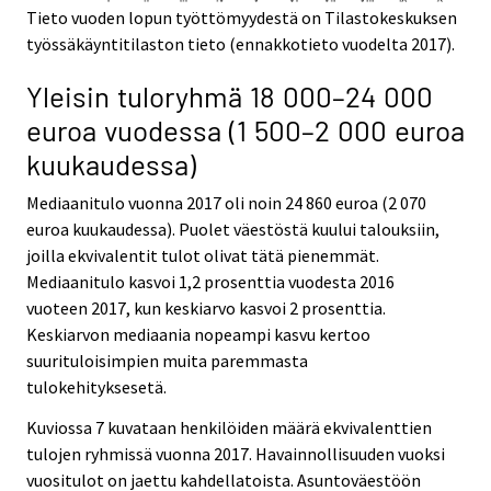
Tieto vuoden lopun työttömyydestä on Tilastokeskuksen
työssäkäyntitilaston tieto (ennakkotieto vuodelta 2017).
Yleisin tuloryhmä 18 000–24 000
euroa vuodessa (1 500–2 000 euroa
kuukaudessa)
Mediaanitulo vuonna 2017 oli noin 24 860 euroa (2 070
euroa kuukaudessa). Puolet väestöstä kuului talouksiin,
joilla ekvivalentit tulot olivat tätä pienemmät.
Mediaanitulo kasvoi 1,2 prosenttia vuodesta 2016
vuoteen 2017, kun keskiarvo kasvoi 2 prosenttia.
Keskiarvon mediaania nopeampi kasvu kertoo
suurituloisimpien muita paremmasta
tulokehityksesetä.
Kuviossa 7 kuvataan henkilöiden määrä ekvivalenttien
tulojen ryhmissä vuonna 2017. Havainnollisuuden vuoksi
vuositulot on jaettu kahdellatoista. Asuntoväestöön