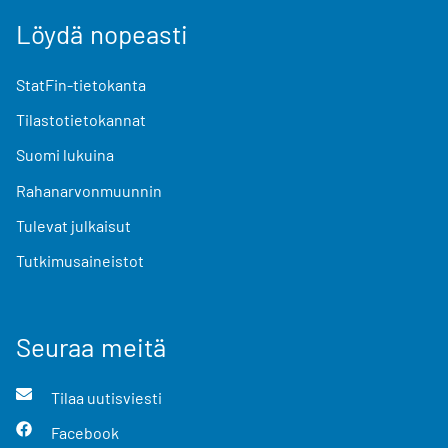
Löydä nopeasti
StatFin-tietokanta
Tilastotietokannat
Suomi lukuina
Rahanarvonmuunnin
Tulevat julkaisut
Tutkimusaineistot
Seuraa meitä
Tilaa uutisviesti
Facebook