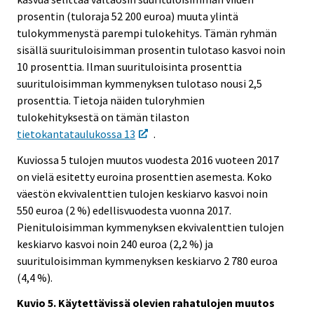
prosentin (tuloraja 52 200 euroa) muuta ylintä
tulokymmenystä parempi tulokehitys. Tämän ryhmän
sisällä suurituloisimman prosentin tulotaso kasvoi noin
10 prosenttia. Ilman suurituloisinta prosenttia
suurituloisimman kymmenyksen tulotaso nousi 2,5
prosenttia. Tietoja näiden tuloryhmien
tulokehityksestä on tämän tilaston
tietokantataulukossa 13
.
Kuviossa 5 tulojen muutos vuodesta 2016 vuoteen 2017
on vielä esitetty euroina prosenttien asemesta. Koko
väestön ekvivalenttien tulojen keskiarvo kasvoi noin
550 euroa (2 %) edellisvuodesta vuonna 2017.
Pienituloisimman kymmenyksen ekvivalenttien tulojen
keskiarvo kasvoi noin 240 euroa (2,2 %) ja
suurituloisimman kymmenyksen keskiarvo 2 780 euroa
(4,4 %).
Kuvio 5. Käytettävissä olevien rahatulojen muutos