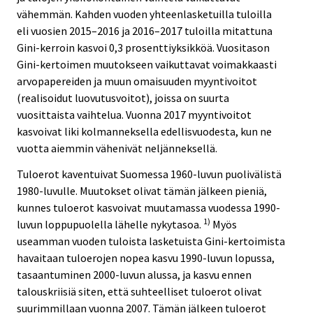
vähemmän. Kahden vuoden yhteenlasketuilla tuloilla
eli vuosien 2015–2016 ja 2016–2017 tuloilla mitattuna
Gini-kerroin kasvoi 0,3 prosenttiyksikköä. Vuositason
Gini-kertoimen muutokseen vaikuttavat voimakkaasti
arvopapereiden ja muun omaisuuden myyntivoitot
(realisoidut luovutusvoitot), joissa on suurta
vuosittaista vaihtelua. Vuonna 2017 myyntivoitot
kasvoivat liki kolmanneksella edellisvuodesta, kun ne
vuotta aiemmin vähenivät neljänneksellä.
Tuloerot kaventuivat Suomessa 1960-luvun puolivälistä
1980-luvulle. Muutokset olivat tämän jälkeen pieniä,
kunnes tuloerot kasvoivat muutamassa vuodessa 1990-
1)
luvun loppupuolella lähelle nykytasoa.
Myös
useamman vuoden tuloista lasketuista Gini-kertoimista
havaitaan tuloerojen nopea kasvu 1990-luvun lopussa,
tasaantuminen 2000-luvun alussa, ja kasvu ennen
talouskriisiä siten, että suhteelliset tuloerot olivat
suurimmillaan vuonna 2007. Tämän jälkeen tuloerot