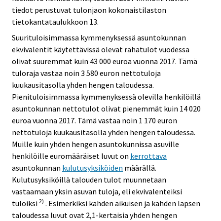
tiedot perustuvat tulonjaon kokonaistilaston
tietokantataulukkoon 13.
Suurituloisimmassa kymmenyksessä asuntokunnan
ekvivalentit käytettävissä olevat rahatulot vuodessa
olivat suuremmat kuin 43 000 euroa vuonna 2017. Tämä
tuloraja vastaa noin 3 580 euron nettotuloja
kuukausitasolla yhden hengen taloudessa.
Pienituloisimmassa kymmenyksessä olevilla henkilöillä
asuntokunnan nettotulot olivat pienemmät kuin 14 020
euroa vuonna 2017. Tämä vastaa noin 1 170 euron
nettotuloja kuukausitasolla yhden hengen taloudessa.
Muille kuin yhden hengen asuntokunnissa asuville
henkilöille euromääräiset luvut on
kerrottava
asuntokunnan
kulutusyksiköiden
määrällä.
Kulutusyksiköillä talouden tulot muunnetaan
vastaamaan yksin asuvan tuloja, eli ekvivalenteiksi
2)
tuloiksi
. Esimerkiksi kahden aikuisen ja kahden lapsen
taloudessa luvut ovat 2,1-kertaisia yhden hengen