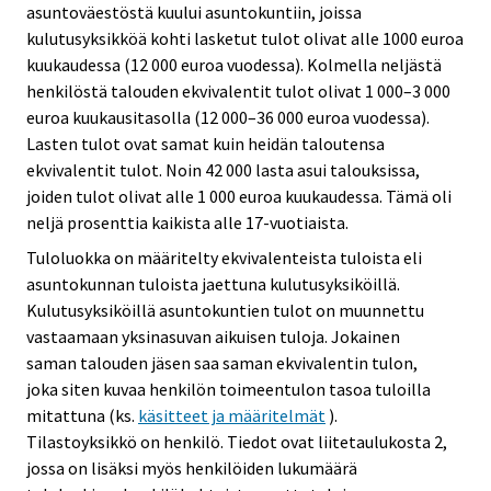
asuntoväestöstä kuului asuntokuntiin, joissa
kulutusyksikköä kohti lasketut tulot olivat alle 1000 euroa
kuukaudessa (12 000 euroa vuodessa). Kolmella neljästä
henkilöstä talouden ekvivalentit tulot olivat 1 000–3 000
euroa kuukausitasolla (12 000–36 000 euroa vuodessa).
Lasten tulot ovat samat kuin heidän taloutensa
ekvivalentit tulot. Noin 42 000 lasta asui talouksissa,
joiden tulot olivat alle 1 000 euroa kuukaudessa. Tämä oli
neljä prosenttia kaikista alle 17-vuotiaista.
Tuloluokka on määritelty ekvivalenteista tuloista eli
asuntokunnan tuloista jaettuna kulutusyksiköillä.
Kulutusyksiköillä asuntokuntien tulot on muunnettu
vastaamaan yksinasuvan aikuisen tuloja. Jokainen
saman talouden jäsen saa saman ekvivalentin tulon,
joka siten kuvaa henkilön toimeentulon tasoa tuloilla
mitattuna (ks.
käsitteet ja määritelmät
).
Tilastoyksikkö on henkilö. Tiedot ovat liitetaulukosta 2,
jossa on lisäksi myös henkilöiden lukumäärä