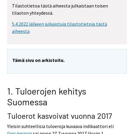
e
e
Tilastotietoa tästä aiheesta julkaistaan toisen
m
m
tilaston yhteydessä.
o
o
v
v
5.4.2022 jälkeen julkaistuja tilastotietoja tästä
i
i
aiheesta
n
n
g
g
t
t
o
o
Tämä sivu on arkistoitu.
a
a
n
n
o
o
t
t
1. Tuloerojen kehitys
h
h
Suomessa
e
e
r
r
Tuloerot kasvoivat vuonna 2017
s
s
e
e
Yleisin suhteellisia tuloeroja kuvaava indikaattori eli
r
r
Gini-kerroin
sai arvon 27,7 vuonna 2017 (kuvio 1,