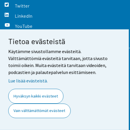
Twitter
LinkedIn
YouTube
Instagram
Tietoa evästeistä
Käytämme sivustollamme evästeitä.
Välttämättömiä evästeitä tarvitaan, jotta sivusto
Yhteystiedot
toimii oikein. Muita evästeitä tarvitaan videoiden,
podcastien ja palautepalvelun esittämiseen.
Palaute
Lue lisää evästeistä.
Käyttöehdot
Tietosuoja
Hyväksyn kaikki evästeet
Saavutettavuus
Vain välttämättömät evästeet
Tietoa sivustosta