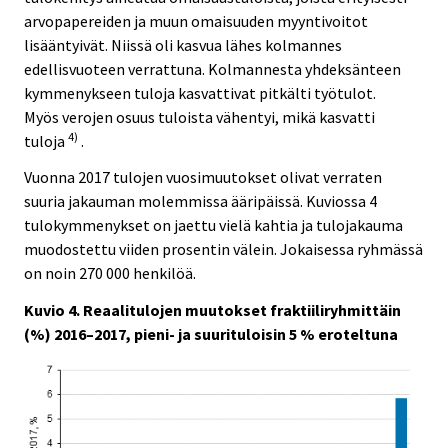
arvopapereiden ja muun omaisuuden myyntivoitot
lisääntyivät. Niissä oli kasvua lähes kolmannes
edellisvuoteen verrattuna. Kolmannesta yhdeksänteen
kymmenykseen tuloja kasvattivat pitkälti työtulot.
Myös verojen osuus tuloista vähentyi, mikä kasvatti
4)
tuloja
.
Vuonna 2017 tulojen vuosimuutokset olivat verraten
suuria jakauman molemmissa ääripäissä. Kuviossa 4
tulokymmenykset on jaettu vielä kahtia ja tulojakauma
muodostettu viiden prosentin välein. Jokaisessa ryhmässä
on noin 270 000 henkilöä.
Kuvio 4. Reaalitulojen muutokset fraktiiliryhmittäin
(%) 2016–2017, pieni- ja suurituloisin 5 % eroteltuna