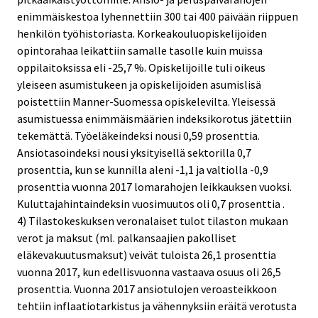
enimmäiskestoa lyhennettiin 300 tai 400 päivään riippuen
henkilön työhistoriasta. Korkeakouluopiskelijoiden
opintorahaa leikattiin samalle tasolle kuin muissa
oppilaitoksissa eli -25,7 %. Opiskelijoille tuli oikeus
yleiseen asumistukeen ja opiskelijoiden asumislisä
poistettiin Manner-Suomessa opiskelevilta. Yleisessä
asumistuessa enimmäismäärien indeksikorotus jätettiin
tekemättä. Työeläkeindeksi nousi 0,59 prosenttia.
Ansiotasoindeksi nousi yksityisellä sektorilla 0,7
prosenttia, kun se kunnilla aleni -1,1 ja valtiolla -0,9
prosenttia vuonna 2017 lomarahojen leikkauksen vuoksi.
Kuluttajahintaindeksin vuosimuutos oli 0,7 prosenttia .
4) Tilastokeskuksen veronalaiset tulot tilaston mukaan
verot ja maksut (ml. palkansaajien pakolliset
eläkevakuutusmaksut) veivät tuloista 26,1 prosenttia
vuonna 2017, kun edellisvuonna vastaava osuus oli 26,5
prosenttia. Vuonna 2017 ansiotulojen veroasteikkoon
tehtiin inflaatiotarkistus ja vähennyksiin eräitä verotusta