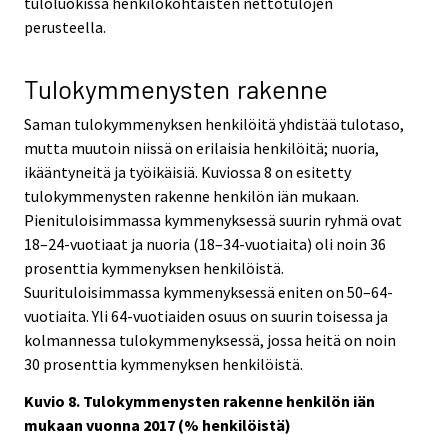
tuloluokissa henkilökohtaisten nettotulojen
perusteella.
Tulokymmenysten rakenne
Saman tulokymmenyksen henkilöitä yhdistää tulotaso,
mutta muutoin niissä on erilaisia henkilöitä; nuoria,
ikääntyneitä ja työikäisiä. Kuviossa 8 on esitetty
tulokymmenysten rakenne henkilön iän mukaan.
Pienituloisimmassa kymmenyksessä suurin ryhmä ovat
18–24-vuotiaat ja nuoria (18–34-vuotiaita) oli noin 36
prosenttia kymmenyksen henkilöistä.
Suurituloisimmassa kymmenyksessä eniten on 50–64-
vuotiaita. Yli 64-vuotiaiden osuus on suurin toisessa ja
kolmannessa tulokymmenyksessä, jossa heitä on noin
30 prosenttia kymmenyksen henkilöistä.
Kuvio 8. Tulokymmenysten rakenne henkilön iän
mukaan vuonna 2017 (% henkilöistä)