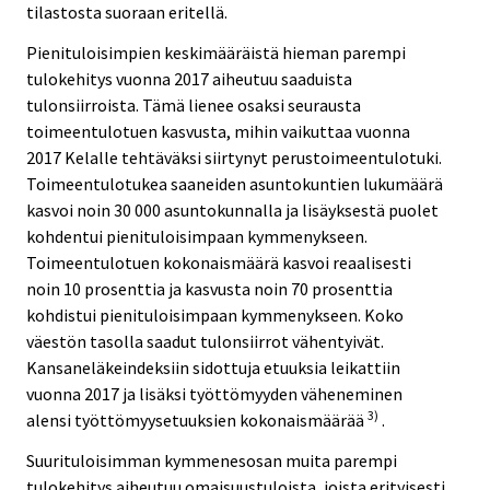
tilastosta suoraan eritellä.
Pienituloisimpien keskimääräistä hieman parempi
tulokehitys vuonna 2017 aiheutuu saaduista
tulonsiirroista. Tämä lienee osaksi seurausta
toimeentulotuen kasvusta, mihin vaikuttaa vuonna
2017 Kelalle tehtäväksi siirtynyt perustoimeentulotuki.
Toimeentulotukea saaneiden asuntokuntien lukumäärä
kasvoi noin 30 000 asuntokunnalla ja lisäyksestä puolet
kohdentui pienituloisimpaan kymmenykseen.
Toimeentulotuen kokonaismäärä kasvoi reaalisesti
noin 10 prosenttia ja kasvusta noin 70 prosenttia
kohdistui pienituloisimpaan kymmenykseen. Koko
väestön tasolla saadut tulonsiirrot vähentyivät.
Kansaneläkeindeksiin sidottuja etuuksia leikattiin
vuonna 2017 ja lisäksi työttömyyden väheneminen
3)
alensi työttömyysetuuksien kokonaismäärää
.
Suurituloisimman kymmenesosan muita parempi
tulokehitys aiheutuu omaisuustuloista, joista erityisesti