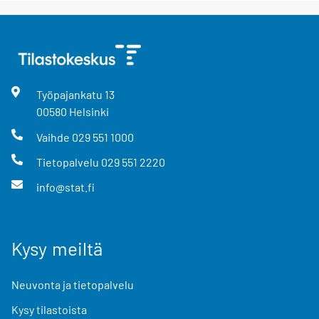
Työpajankatu
13
00580
Helsinki
Vaihde
029 551 1000
Tietopalvelu
029 551 2220
info@stat.fi
Kysy meiltä
Neuvonta ja tietopalvelu
Kysy tilastoista