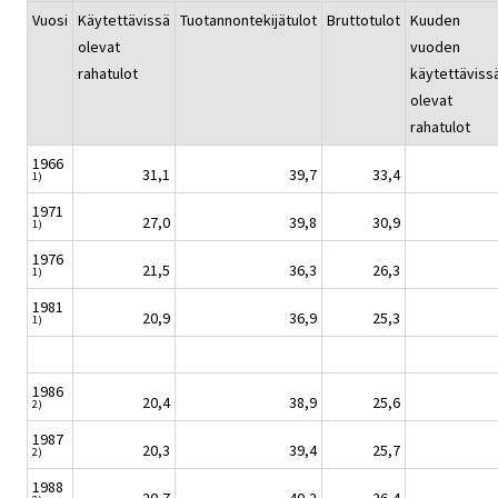
Vuosi
Käytettävissä
Tuotannontekijätulot
Bruttotulot
Kuuden
olevat
vuoden
rahatulot
käytettäviss
olevat
rahatulot
1966
31,1
39,7
33,4
1)
1971
27,0
39,8
30,9
1)
1976
21,5
36,3
26,3
1)
1981
20,9
36,9
25,3
1)
1986
20,4
38,9
25,6
2)
1987
20,3
39,4
25,7
2)
1988