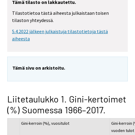
Tämä tilasto on lakkautettu.
Tilastotietoa tästä aiheesta julkaistaan toisen
tilaston yhteydessä.
5.4.2022 jälkeen julkaistuja tilastotietoja tästä
aiheesta
Tämä sivu on arkistoitu.
Liitetaulukko 1. Gini-kertoimet
(%) Suomessa 1966–2017.
Gini-kerroin (%), vuositulot
Gini-kerroin
vuoden tulot