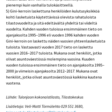
pienempi kuin vanhalla tulokäsitteellä.
5) Gini-kerroin laskettuna henkilöiden kulutusyksikköä
kohti lasketuista käytettävissä olevista rahatuloista
tilastovuodelta ja sitä edeltävältä yhdeltä tai viideltä
vuodelta. Kahden vuoden tuloissa ensimmäinen tieto on
ajanjaksolta 1995–1996 eli vuoden 1996 kahden vuoden
Gini-kerroin on laskettu näiden vuosien yhteenlasketuista
tuloista. Vastaavasti vuoden 2017 tieto on laskettu
vuosien 2016–2017 tuloista. Mukana ovat henkilöt, jotka
olivat asuntoväestössä molempina vuosina. Kuuden
vuoden tuloissa ensimmäinen tieto on ajanjaksolta 1995–
2000 ja viimeisin ajanjaksolta 2012–2017. Mukana ovat
henkilöt, jotka olivat asuntoväestössä kaikkina kuutena
vuotena.
Lähde: Tulonjaon kokonaistilasto, Tilastokeskus
Lisätietoja: Veli-Matti Törmälehto 029 551 3680,