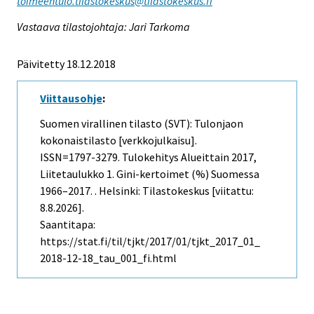
toimeentulo.tilastokeskus@tilastokeskus.fi
Vastaava tilastojohtaja: Jari Tarkoma
Päivitetty 18.12.2018
Viittausohje
:
Suomen virallinen tilasto (SVT): Tulonjaon
kokonaistilasto [verkkojulkaisu].
ISSN=1797-3279.
Tulokehitys Alueittain
2017,
Liitetaulukko 1. Gini-kertoimet (%) Suomessa
1966–2017. . Helsinki: Tilastokeskus [viitattu:
8.8.2026].
Saantitapa:
https://stat.fi/til/tjkt/2017/01/tjkt_2017_01_
2018-12-18_tau_001_fi.html