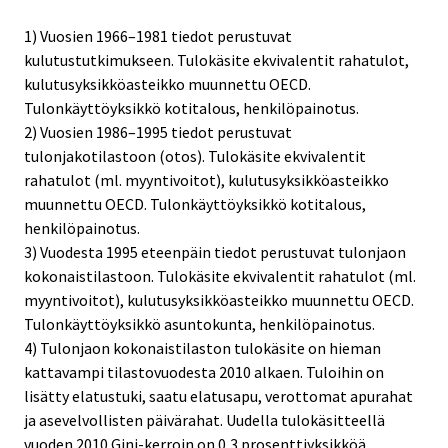
1) Vuosien 1966–1981 tiedot perustuvat
kulutustutkimukseen. Tulokäsite ekvivalentit rahatulot,
kulutusyksikköasteikko muunnettu OECD.
Tulonkäyttöyksikkö kotitalous, henkilöpainotus.
2) Vuosien 1986–1995 tiedot perustuvat
tulonjakotilastoon (otos). Tulokäsite ekvivalentit
rahatulot (ml. myyntivoitot), kulutusyksikköasteikko
muunnettu OECD. Tulonkäyttöyksikkö kotitalous,
henkilöpainotus.
3) Vuodesta 1995 eteenpäin tiedot perustuvat tulonjaon
kokonaistilastoon. Tulokäsite ekvivalentit rahatulot (ml.
myyntivoitot), kulutusyksikköasteikko muunnettu OECD.
Tulonkäyttöyksikkö asuntokunta, henkilöpainotus.
4) Tulonjaon kokonaistilaston tulokäsite on hieman
kattavampi tilastovuodesta 2010 alkaen. Tuloihin on
lisätty elatustuki, saatu elatusapu, verottomat apurahat
ja asevelvollisten päivärahat. Uudella tulokäsitteellä
vuoden 2010 Gini-kerroin on 0,3 prosenttiyksikköä