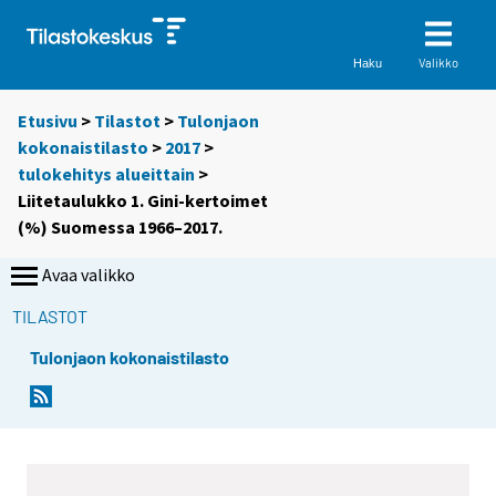
Valikko
Haku
Etusivu
>
Tilastot
>
Tulonjaon
kokonaistilasto
>
2017
>
tulokehitys alueittain
>
Liitetaulukko 1. Gini-kertoimet
(%) Suomessa 1966–2017.
Avaa valikko
TILASTOT
Tulonjaon kokonaistilasto