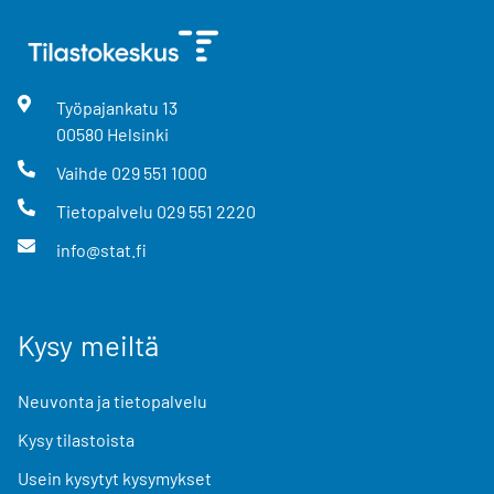
Työpajankatu
13
00580
Helsinki
Vaihde
029 551 1000
Tietopalvelu
029 551 2220
info@stat.fi
Kysy meiltä
Neuvonta ja tietopalvelu
Kysy tilastoista
Usein kysytyt kysymykset