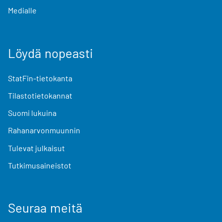
Medialle
Löydä nopeasti
StatFin-tietokanta
Tilastotietokannat
Suomi lukuina
Rahanarvonmuunnin
Tulevat julkaisut
Tutkimusaineistot
Seuraa meitä