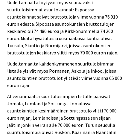
Uudeltamaalta löytyvät myös seuraavaksi
suurituloisimmat asuntokunnat: Espoossa
asuntokunnat saivat bruttotuloja viime vuonna 76 910
euron edestä. Sipoossa asuntokuntien bruttotulojen
keskiarvo oli 74 480 euroa ja Kirkkonummella 74 260
euroa. Muita hyvätuloisia uusmaalaisia kuntia olivat
Tuusula, Siuntio ja Nurmijärvi, joissa asuntokuntien
bruttotulojen keskiarvo ylitti myös 70 000 euron rajan.
Uudeltamaalta kahdenkymmenen suurituloisimman
listalle ylsivät myös Pornanen, Askola ja Inkoo, joissa
asuntokuntien bruttotulot ylittivät viime vuonna 65 000
euron rajan.
Ahvenanmaalta suurituloisimpien listalle pääsivät
Jomala, Lemland ja Sottunga. Jomalassa
asuntokuntien kesimääräinen bruttotulo ylitti 70 000
euron rajan, Lemlandissa ja Sottungassa sen sijaan
jäätiin jonkin verran alle 70 000 euron. Turun seudulla
suurituloisimpia olivat Ruskon, Kaarinan ja Naantalin