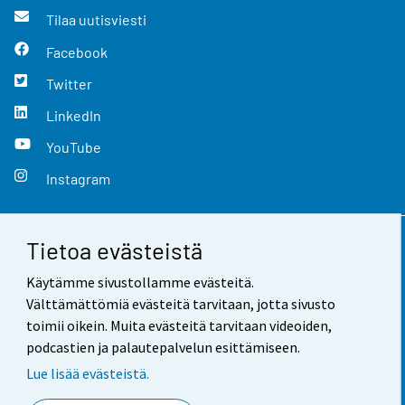
Tilaa uutisviesti
Facebook
Twitter
LinkedIn
YouTube
Instagram
Tietoa evästeistä
Yhteystiedot
Käytämme sivustollamme evästeitä.
Palaute
Välttämättömiä evästeitä tarvitaan, jotta sivusto
toimii oikein. Muita evästeitä tarvitaan videoiden,
Käyttöehdot
podcastien ja palautepalvelun esittämiseen.
Tietosuoja
Lue lisää evästeistä.
Saavutettavuus