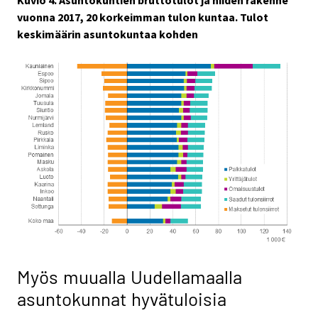
Kuvio 4. Asuntokuntien bruttotulot ja niiden rakenne
vuonna 2017, 20 korkeimman tulon kuntaa. Tulot
keskimäärin asuntokuntaa kohden
Myös muualla Uudellamaalla
asuntokunnat hyvätuloisia