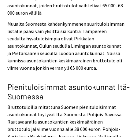
asuntokunnat, joiden bruttotulot vaihtelivat 65 000–68
000 euron välillä.
Muualta Suomesta kahdenkymmenen suurituloisimman
listalle pääsi vain yksittäisiä kuntia: Tampereen
seudulta hyvätuloisimpia olivat Pirkkalan
asuntokunnat, Oulun seudulla Limingan asuntokunnat
ja Pietarsaaren seudulla Luodon asuntokunnat. Näissä
kunnissa asuntokuntien keskimääräinen bruttotulo oli
viime vuonna jonkin verran yli 65 000 euroa.
Pienituloisimmat asuntokunnat Itä-
Suomessa
Bruttotuloilla mitattuna Suomen pienituloisimmat
asuntokunnat löytyvät Itä-Suomesta. Pohjois-Savossa
Rautavaaralla asuntokuntien keskimääräinen
bruttotulo jäi viime vuonna alle 38 000 euron. Pohjois-
Karjalassa Rääkkylässä, Juuassa, Lieksassa, Valtimolla,