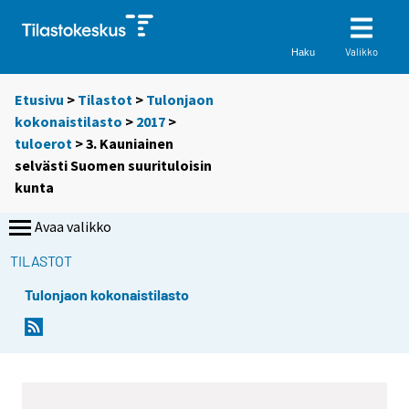
Valikko
Haku
Etusivu
>
Tilastot
>
Tulonjaon
kokonaistilasto
>
2017
>
tuloerot
> 3. Kauniainen
selvästi Suomen suurituloisin
kunta
Avaa valikko
TILASTOT
Tulonjaon kokonaistilasto