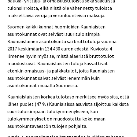
palkka- yrittäjä- ja omaisuustuloista sekä saaduista
tulonsiirroista, eikä niistä ole vähennetty tuloista
maksettavia veroja ja veronluonteisia maksuja.
Suomen kaikki kunnat huomioiden Kauniaisten
asuntokunnat ovat selvästi suurituloisimpia.
Kauniaislainen asuntokunta sai bruttotuloja vuonna
2017 keskimäärin 134 430 euron edestä. Kuviosta 4
ilmenee hyvin myös se, mistä alaeristä bruttotulot
muodostuvat. Kauniaislaisten tuloja kasvattivat
etenkin omaisuus- ja palkkatulot, joita Kauniaisten
asuntokunnat saivat selvästi enemmän kuin
asuntokunnat muualla Suomessa.
Kauniaislaisten korkea tulotaso merkitsee myös sitä, että
lähes puolet (47 %) Kauniaisissa asuvista sijoittuu kaikista
suurituloisimpaan tulokymmenykseen, kun
tulokymmenykset on muodostettu koko maan
asuntokuntaväestön tulojen pohjalta.