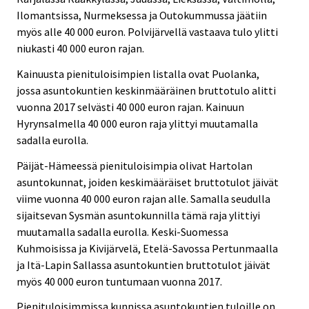
Ilomantsissa, Nurmeksessa ja Outokummussa jäätiin
myös alle 40 000 euron. Polvijärvellä vastaava tulo ylitti
niukasti 40 000 euron rajan.
Kainuusta pienituloisimpien listalla ovat Puolanka,
jossa asuntokuntien keskinmääräinen bruttotulo alitti
vuonna 2017 selvästi 40 000 euron rajan. Kainuun
Hyrynsalmella 40 000 euron raja ylittyi muutamalla
sadalla eurolla.
Päijät-Hämeessä pienituloisimpia olivat Hartolan
asuntokunnat, joiden keskimääräiset bruttotulot jäivät
viime vuonna 40 000 euron rajan alle. Samalla seudulla
sijaitsevan Sysmän asuntokunnilla tämä raja ylittiyi
muutamalla sadalla eurolla. Keski-Suomessa
Kuhmoisissa ja Kivijärvelä, Etelä-Savossa Pertunmaalla
ja Itä-Lapin Sallassa asuntokuntien bruttotulot jäivät
myös 40 000 euron tuntumaan vuonna 2017.
Pienituloisimmissa kunnissa asuntokuntien tuloille on