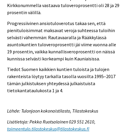
Kirkkonummella vastaava tuloveroprosentti oli 28 ja 29
prosentin välillä.
Progressiivinen ansiotuloverotus takaa sen, että
pienituloisimmat maksavat veroja suhteessa tuloihin
selvästi vähemmän: Rautavaaralla ja Rääkkylässä
asuntokuntien tuloveroprosentti jäi viime vuonna alle
19 prosentin, vaikka kunnallisveroprosentti on näissä
kunnissa selvästi korkeampi kuin Kauniaisissa.
Tiedot Suomen kaikkien kuntien tuloista ja tulojen
rakenteista löytyy tarkalla tasolla vuosilta 1995–2017
tämän julkistuksen yhteydessä julkaistuista
tietokantataulukosta 1 ja 4.
Lähde: Tulonjaon kokonaistilasto, Tilastokeskus
Lisätietoja: Pekka Ruotsalainen 029 551 2610,
toimeentulo.tilastokeskus@tilastokeskus.fi