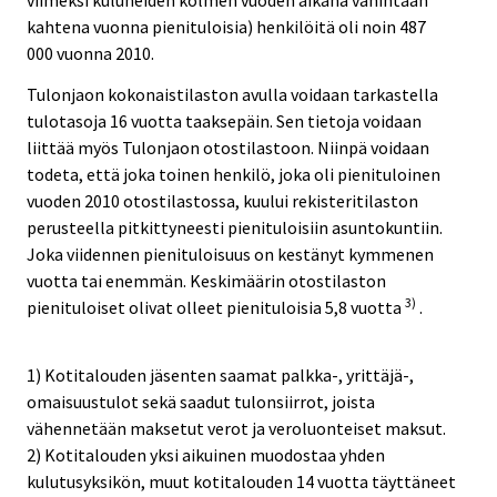
kahtena vuonna pienituloisia) henkilöitä oli noin 487
000 vuonna 2010.
Tulonjaon kokonaistilaston avulla voidaan tarkastella
tulotasoja 16 vuotta taaksepäin. Sen tietoja voidaan
liittää myös Tulonjaon otostilastoon. Niinpä voidaan
todeta, että joka toinen henkilö, joka oli pienituloinen
vuoden 2010 otostilastossa, kuului rekisteritilaston
perusteella pitkittyneesti pienituloisiin asuntokuntiin.
Joka viidennen pienituloisuus on kestänyt kymmenen
vuotta tai enemmän. Keskimäärin otostilaston
3)
pienituloiset olivat olleet pienituloisia 5,8 vuotta
.
1) Kotitalouden jäsenten saamat palkka-, yrittäjä-,
omaisuustulot sekä saadut tulonsiirrot, joista
vähennetään maksetut verot ja veroluonteiset maksut.
2) Kotitalouden yksi aikuinen muodostaa yhden
kulutusyksikön, muut kotitalouden 14 vuotta täyttäneet