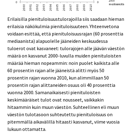
Erilaisilla pienituloisuustulorajoilla siis saadaan hieman
erilaisia näkökulmia pienituloisuuteen. Yhteenvetona
voidaan esittää, että pienituloisuusrajan (60 prosenttia
mediaanista) alapuolelle jääneiden keskuudessa
tuloerot ovat kasvaneet: tulorajojen alle jäävän väestön
määrä on kasvanut 2000-luvulla muiden pienituloisten
määrää hieman nopeammin: noin puolet kaikista alle
60 prosentin rajan alle jääneistä alitti myös 50
prosentin rajan vuonna 2010, kun alimmillaan 50
prosentin rajan alittaneiden osuus oli 40 prosenttia
vuonna 2000. Samanaikaisesti pienituloisten
keskimääräiset tulot ovat nousseet, vaikkakin
hitaammin kuin muun väestön. Suhteellinen eli muun
väestön tulotasoon suhteutettu pienituloisuus on
pitemmällä aikavälillä hitaasti kasvanut, viime vuosia
lukuun ottamatta.