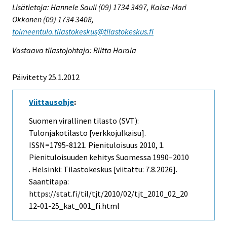
Lisätietoja: Hannele Sauli (09) 1734 3497, Kaisa-Mari
Okkonen (09) 1734 3408,
toimeentulo.tilastokeskus@tilastokeskus.fi
Vastaava tilastojohtaja: Riitta Harala
Päivitetty 25.1.2012
Viittausohje
:
Suomen virallinen tilasto (SVT):
Tulonjakotilasto [verkkojulkaisu].
ISSN=1795-8121.
Pienituloisuus
2010, 1.
Pienituloisuuden kehitys Suomessa 1990–2010
. Helsinki: Tilastokeskus [viitattu: 7.8.2026].
Saantitapa:
https://stat.fi/til/tjt/2010/02/tjt_2010_02_20
12-01-25_kat_001_fi.html