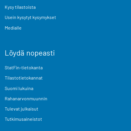
Kysy tilastoista
Usein kysytyt kysymykset
Medialle
Löydä nopeasti
StatFin-tietokanta
Tilastotietokannat
Suomi lukuina
Rahanarvonmuunnin
Tulevat julkaisut
Tutkimusaineistot