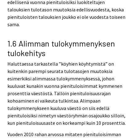
edellisenä vuonna pienituloisiksi luokiteltujen
talouksien tulotason muutoksia edellisvuodesta, koska
pienituloisten talouksien joukko ei ole vuodesta toiseen
sama.
1.6 Alimman tulokymmenyksen
tulokehitys
Haluttaessa tarkastella ”köyhien köyhtymistä” on
kuitenkin parempi seurata tulotasojen muutoksia
esimerkiksi alimmassa tulokymmenyksessä, johon
kuuluvat kunakin vuonna pienituloisimmat kymmenen
prosenttia väestöstä. Tällöin pienituloisuusrajan
kohoaminen ei vaikeuta tulkintaa. Alimpaan
tulokymmenykseen kuuluva väestö on siis edellä
pienituloisiksi nimetyn väestöryhmän osajoukko silloin,
kun pienituloisuusaste on korkeampi kuin 10 prosenttia.
Vuoden 2010 rahan arvossa mitaten pienituloisimman