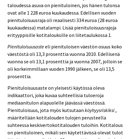
taloudessa asuva on pienituloinen, jos hänen tulonsa
ovat alle 1 228 euroa kuukaudessa. Edellisen vuoden
pienituloisuusraja oli reaalisesti 334 euroa (28 euroa
kuukaudessa) matalampi. Lisää pienituloisuusrajoja
erityyppisille kotitalouksille on liitetaulukossa 1.
Pienituloisuusaste
eli pienituloisen väestön osuus koko
väestöstä oli 13,3 prosenttia vuonna 2010. Edellisenä
vuonna se oli 13,1 prosenttia ja vuonna 2007, jolloin se
oli korkeimmillaan vuoden 1990 jälkeen, se oli 13,5
prosenttia.
Pienituloisuusaste on yleisesti käytössä oleva
indikaattori, joka kuvaa suhteellisia tuloeroja
mediaanitulon alapuolelle jäävässä väestössä.
Pienituloisuus, jota myös kutsutaan
köyhyysriskiksi
,
määritellään kotitalouden tulojen perusteella
suhteessa keskivertokotitalouden tuloihin. Kotitalous
on pienituloinen, mikäli sen käytettävissä olevat tulot