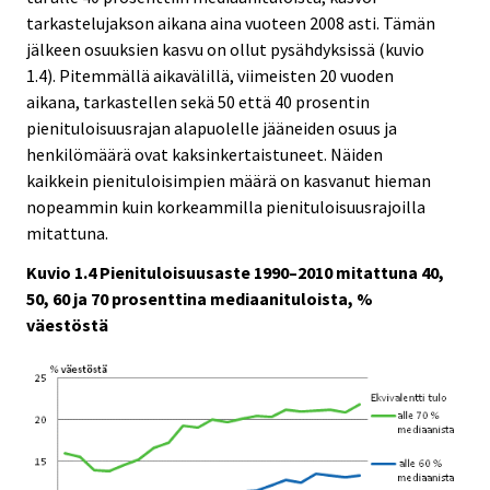
tarkastelujakson aikana aina vuoteen 2008 asti. Tämän
jälkeen osuuksien kasvu on ollut pysähdyksissä (kuvio
1.4). Pitemmällä aikavälillä, viimeisten 20 vuoden
aikana, tarkastellen sekä 50 että 40 prosentin
pienituloisuusrajan alapuolelle jääneiden osuus ja
henkilömäärä ovat kaksinkertaistuneet. Näiden
kaikkein pienituloisimpien määrä on kasvanut hieman
nopeammin kuin korkeammilla pienituloisuusrajoilla
mitattuna.
Kuvio 1.4 Pienituloisuusaste 1990–2010 mitattuna 40,
50, 60 ja 70 prosenttina mediaanituloista, %
väestöstä