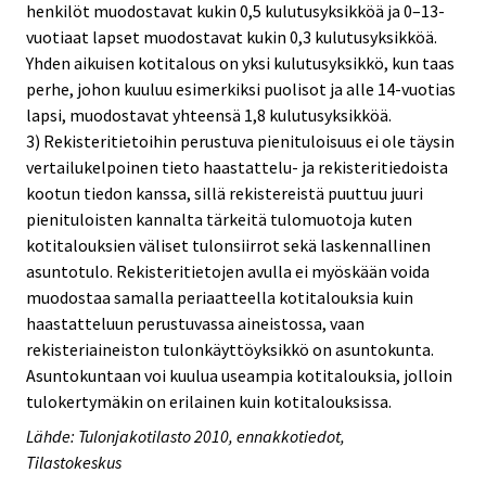
henkilöt muodostavat kukin 0,5 kulutusyksikköä ja 0–13-
vuotiaat lapset muodostavat kukin 0,3 kulutusyksikköä.
Yhden aikuisen kotitalous on yksi kulutusyksikkö, kun taas
perhe, johon kuuluu esimerkiksi puolisot ja alle 14-vuotias
lapsi, muodostavat yhteensä 1,8 kulutusyksikköä.
3) Rekisteritietoihin perustuva pienituloisuus ei ole täysin
vertailukelpoinen tieto haastattelu- ja rekisteritiedoista
kootun tiedon kanssa, sillä rekistereistä puuttuu juuri
pienituloisten kannalta tärkeitä tulomuotoja kuten
kotitalouksien väliset tulonsiirrot sekä laskennallinen
asuntotulo. Rekisteritietojen avulla ei myöskään voida
muodostaa samalla periaatteella kotitalouksia kuin
haastatteluun perustuvassa aineistossa, vaan
rekisteriaineiston tulonkäyttöyksikkö on asuntokunta.
Asuntokuntaan voi kuulua useampia kotitalouksia, jolloin
tulokertymäkin on erilainen kuin kotitalouksissa.
Lähde: Tulonjakotilasto 2010, ennakkotiedot,
Tilastokeskus