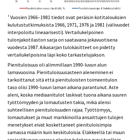
¹ Vuosien 1966–1981 tiedot ovat peräisin kotitalouksien
kulutustutkimuksista 1966, 1971, 1976 ja 1981 (välivuodet
interpoloitu lineaarisesti). Vertailukelpoinen
tulonjakotilaston sarja on saatavana jokavuotisena
vuodesta 1987. Aikasarjan tulokäsitteet on pidetty
vertailukelpoisina läpi koko tarkastelujakson.
Pienituloisuus oli alimmillaan 1990-luvun alun
lamavuosina. Pienituloisuusasteen aleneminen ei
tarkoittanut sitä että pienituloisten toimeentulon
taso olisi 1990-luvun laman aikana parantunut. Aste
aleni, koska mediaanitulot laskivat tuona aikana suuren
työttömyyden ja lomautusten takia, mikä alensi
suhteellisen pienituloisuuden rajaa. Työttömyys,
lomautukset ja muut markkinoilla ansaittujen tulojen
menetykset eivät koskettaneet pienituloisimpia
samassa määrin kuin keskituloisia. Eläkkeellä tai muun
sosiaaliturvan varassa olevien tulotaso pysyi tuolloin