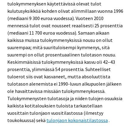
tulokymmenyksen käytettävissä olevat tulot
kulutusyksikköä kohden olivat alimmillaan vuonna 1996
(mediaani 9 300 euroa vuodessa). Vuoteen 2010
mennessä tulot ovat nousseet reaalisesti 25 prosenttia
(mediaani 11 700 euroa vuodessa). Samaan aikaan
kaikissa muissa tulokymmenyksissä nousu on ollut
suurempaa; mitä suurituloisempi kymmenys, sitä
suurempi on ollut prosentuaalinen tulotason nousu.
Keskimmäisissä tulokymmenyksissä kasvu oli 42–43
prosenttia, ylimmässä 54 prosenttia. Suhteelliset
tuloerot siis ovat kasvaneet, mutta absoluuttista
tulotason alenemista ei 1990-luvun alkupuolen jälkeen
ole havaittavissa missään tulokymmenyksessä.
Tulokymmenysten tulotasoja ja niiden tulojen osuuksia
kaikista kotitalouksien tuloista tarkastellaan
vuosittain tulonjaon vuositilastossa (ilmestyy
toukokuussa) sekä
tulonjaon kokonaistilastossa
.