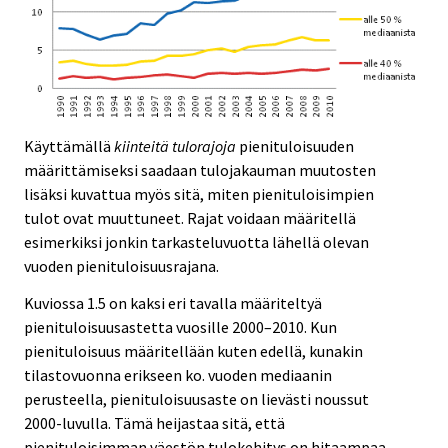
Käyttämällä
kiinteitä tulorajoja
pienituloisuuden
määrittämiseksi saadaan tulojakauman muutosten
lisäksi kuvattua myös sitä, miten pienituloisimpien
tulot ovat muuttuneet. Rajat voidaan määritellä
esimerkiksi jonkin tarkasteluvuotta lähellä olevan
vuoden pienituloisuusrajana.
Kuviossa 1.5 on kaksi eri tavalla määriteltyä
pienituloisuusastetta vuosille 2000–2010. Kun
pienituloisuus määritellään kuten edellä, kunakin
tilastovuonna erikseen ko. vuoden mediaanin
perusteella, pienituloisuusaste on lievästi noussut
2000-luvulla. Tämä heijastaa sitä, että
pienituloisimman väestön tulokehitys on hitaampaa