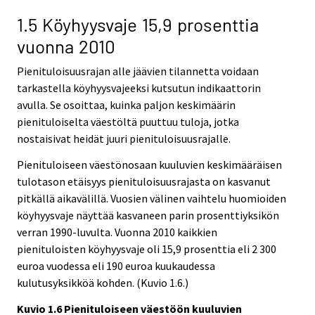
1.5 Köyhyysvaje 15,9 prosenttia
vuonna 2010
Pienituloisuusrajan alle jäävien tilannetta voidaan
tarkastella köyhyysvajeeksi kutsutun indikaattorin
avulla. Se osoittaa, kuinka paljon keskimäärin
pienituloiselta väestöltä puuttuu tuloja, jotka
nostaisivat heidät juuri pienituloisuusrajalle.
Pienituloiseen väestönosaan kuuluvien keskimääräisen
tulotason etäisyys pienituloisuusrajasta on kasvanut
pitkällä aikavälillä. Vuosien välinen vaihtelu huomioiden
köyhyysvaje näyttää kasvaneen parin prosenttiyksikön
verran 1990-luvulta. Vuonna 2010 kaikkien
pienituloisten köyhyysvaje oli 15,9 prosenttia eli 2 300
euroa vuodessa eli 190 euroa kuukaudessa
kulutusyksikköä kohden. (Kuvio 1.6.)
Kuvio 1.6 Pienituloiseen väestöön kuuluvien