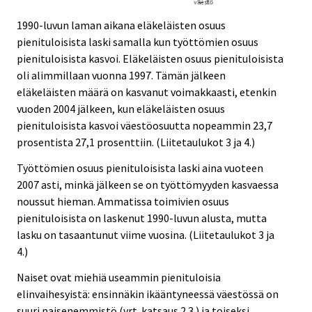
1990-luvun laman aikana eläkeläisten osuus
pienituloisista laski samalla kun työttömien osuus
pienituloisista kasvoi. Eläkeläisten osuus pienituloisista
oli alimmillaan vuonna 1997. Tämän jälkeen
eläkeläisten määrä on kasvanut voimakkaasti, etenkin
vuoden 2004 jälkeen, kun eläkeläisten osuus
pienituloisista kasvoi väestöosuutta nopeammin 23,7
prosentista 27,1 prosenttiin. (Liitetaulukot 3 ja 4.)
Työttömien osuus pienituloisista laski aina vuoteen
2007 asti, minkä jälkeen se on työttömyyden kasvaessa
noussut hieman. Ammatissa toimivien osuus
pienituloisista on laskenut 1990-luvun alusta, mutta
lasku on tasaantunut viime vuosina. (Liitetaulukot 3 ja
4.)
Naiset ovat miehiä useammin pienituloisia
elinvaihesyistä: ensinnäkin ikääntyneessä väestössä on
suuri naisenemmistö (vrt. katsaus 2.3.) ja toiseksi