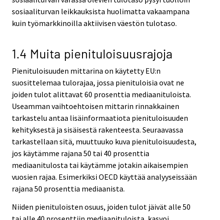
sosiaaliturvan leikkauksista huolimatta vakaampana
kuin työmarkkinoilla aktiivisen väestön tulotaso.
1.4 Muita pienituloisuusrajoja
Pienituloisuuden mittarina on käytetty EU:n
suosittelemaa tulorajaa, jossa pienituloisia ovat ne
joiden tulot alittavat 60 prosenttia mediaanituloista.
Useamman vaihtoehtoisen mittarin rinnakkainen
tarkastelu antaa lisäinformaatiota pienituloisuuden
kehityksestä ja sisäisestä rakenteesta. Seuraavassa
tarkastellaan sitä, muuttuuko kuva pienituloisuudesta,
jos käytämme rajana 50 tai 40 prosenttia
mediaanitulosta tai käytämme jotakin aikaisempien
vuosien rajaa. Esimerkiksi OECD käyttää analyyseissään
rajana 50 prosenttia mediaanista.
Niiden pienituloisten osuus, joiden tulot jäivät alle 50
tai alle 40 prosenttiin mediaanituloista, kasvoi