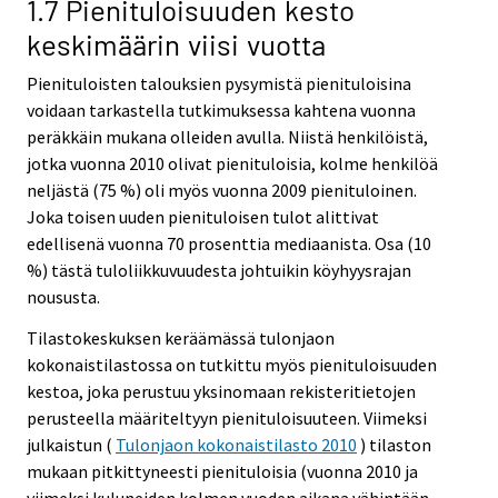
1.7 Pienituloisuuden kesto
keskimäärin viisi vuotta
Pienituloisten talouksien pysymistä pienituloisina
voidaan tarkastella tutkimuksessa kahtena vuonna
peräkkäin mukana olleiden avulla. Niistä henkilöistä,
jotka vuonna 2010 olivat pienituloisia, kolme henkilöä
neljästä (75 %) oli myös vuonna 2009 pienituloinen.
Joka toisen uuden pienituloisen tulot alittivat
edellisenä vuonna 70 prosenttia mediaanista. Osa (10
%) tästä tuloliikkuvuudesta johtuikin köyhyysrajan
noususta.
Tilastokeskuksen keräämässä tulonjaon
kokonaistilastossa on tutkittu myös pienituloisuuden
kestoa, joka perustuu yksinomaan rekisteritietojen
perusteella määriteltyyn pienituloisuuteen. Viimeksi
julkaistun (
Tulonjaon kokonaistilasto 2010
) tilaston
mukaan pitkittyneesti pienituloisia (vuonna 2010 ja
viimeksi kuluneiden kolmen vuoden aikana vähintään