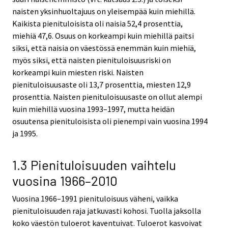
naisten yksinhuoltajuus on yleisempää kuin miehillä.
Kaikista pienituloisista oli naisia 52,4 prosenttia,
miehiä 47,6. Osuus on korkeampi kuin miehillä paitsi
siksi, että naisia on väestössä enemmän kuin miehiä,
myös siksi, että naisten pienituloisuusriski on
korkeampi kuin miesten riski. Naisten
pienituloisuusaste oli 13,7 prosenttia, miesten 12,9
prosenttia. Naisten pienituloisuusaste on ollut alempi
kuin miehillä vuosina 1993–1997, mutta heidän
osuutensa pienituloisista oli pienempi vain vuosina 1994
ja 1995.
1.3 Pienituloisuuden vaihtelu
vuosina 1966–2010
Vuosina 1966–1991 pienituloisuus väheni, vaikka
pienituloisuuden raja jatkuvasti kohosi. Tuolla jaksolla
koko väestön tuloerot kaventuivat. Tuloerot kasvoivat