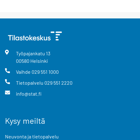
Työpajankatu
13
00580
Helsinki
Vaihde
029 551 1000
Tietopalvelu
029 551 2220
info@stat.fi
Kysy meiltä
Neuvonta ja tietopalvelu