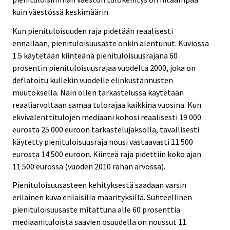
kuin väestössä keskimäärin.
Kun pienituloisuuden raja pidetään reaalisesti
ennallaan, pienituloisuusaste onkin alentunut. Kuviossa
1.5 käytetään kiinteänä pienituloisuusrajana 60
prosentin pienituloisuusrajaa vuodelta 2000, joka on
deflatoitu kullekin vuodelle elinkustannusten
muutoksella. Näin ollen tarkastelussa käytetään
reaaliarvoltaan samaa tulorajaa kaikkina vuosina. Kun
ekvivalenttitulojen mediaani kohosi reaalisesti 19 000
eurosta 25 000 euroon tarkastelujaksolla, tavallisesti
käytetty pienituloisuusraja nousi vastaavasti 11 500
eurosta 14 500 euroon. Kiinteä raja pidettiin koko ajan
11 500 eurossa (vuoden 2010 rahan arvossa).
Pienituloisuusasteen kehityksestä saadaan varsin
erilainen kuva erilaisilla määrityksillä. Suhteellinen
pienituloisuusaste mitattuna alle 60 prosenttia
mediaanituloista saavien osuudella on noussut 11