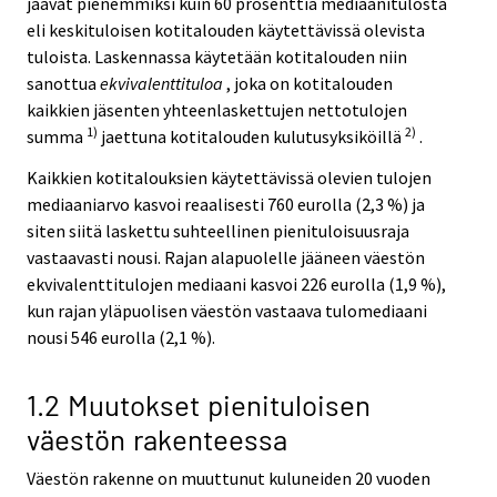
jäävät pienemmiksi kuin 60 prosenttia mediaanitulosta
eli keskituloisen kotitalouden käytettävissä olevista
tuloista. Laskennassa käytetään kotitalouden niin
sanottua
ekvivalenttituloa
, joka on kotitalouden
kaikkien jäsenten yhteenlaskettujen nettotulojen
1)
2)
summa
jaettuna kotitalouden kulutusyksiköillä
.
Kaikkien kotitalouksien käytettävissä olevien tulojen
mediaaniarvo kasvoi reaalisesti 760 eurolla (2,3 %) ja
siten siitä laskettu suhteellinen pienituloisuusraja
vastaavasti nousi. Rajan alapuolelle jääneen väestön
ekvivalenttitulojen mediaani kasvoi 226 eurolla (1,9 %),
kun rajan yläpuolisen väestön vastaava tulomediaani
nousi 546 eurolla (2,1 %).
1.2 Muutokset pienituloisen
väestön rakenteessa
Väestön rakenne on muuttunut kuluneiden 20 vuoden