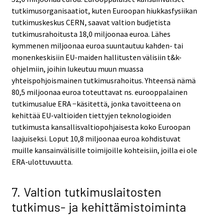
tutkimusorganisaatiot, kuten Euroopan hiukkasfysiikan
tutkimuskeskus CERN, saavat valtion budjetista
tutkimusrahoitusta 18,0 miljoonaa euroa. Lähes
kymmenen miljoonaa euroa suuntautuu kahden- tai
monenkeskisiin EU-maiden hallitusten välisiin t&k-
ohjelmiin, joihin lukeutuu muun muassa
yhteispohjoismainen tutkimusrahoitus. Yhteensä nämä
80,5 miljoonaa euroa toteuttavat ns. eurooppalainen
tutkimusalue ERA −käsitettä, jonka tavoitteena on
kehittää EU-valtioiden tiettyjen teknologioiden
tutkimusta kansallisvaltiopohjaisesta koko Euroopan
laajuiseksi. Loput 10,8 miljoonaa euroa kohdistuvat
muille kansainvälisille toimijoille kohteisiin, joilla ei ole
ERA-ulottuvuutta.
7. Valtion tutkimuslaitosten
tutkimus- ja kehittämistoiminta