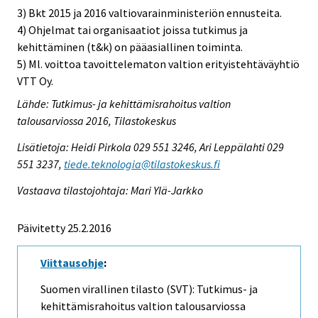
3) Bkt 2015 ja 2016 valtiovarainministeriön ennusteita.
4) Ohjelmat tai organisaatiot joissa tutkimus ja
kehittäminen (t&k) on pääasiallinen toiminta.
5) Ml. voittoa tavoittelematon valtion erityistehtäväyhtiö
VTT Oy.
Lähde: Tutkimus- ja kehittämisrahoitus valtion
talousarviossa 2016, Tilastokeskus
Lisätietoja: Heidi Pirkola 029 551 3246, Ari Leppälahti 029
551 3237,
tiede.teknologia@tilastokeskus.fi
Vastaava tilastojohtaja: Mari Ylä-Jarkko
Päivitetty 25.2.2016
Viittausohje
:
Suomen virallinen tilasto (SVT): Tutkimus- ja
kehittämisrahoitus valtion talousarviossa