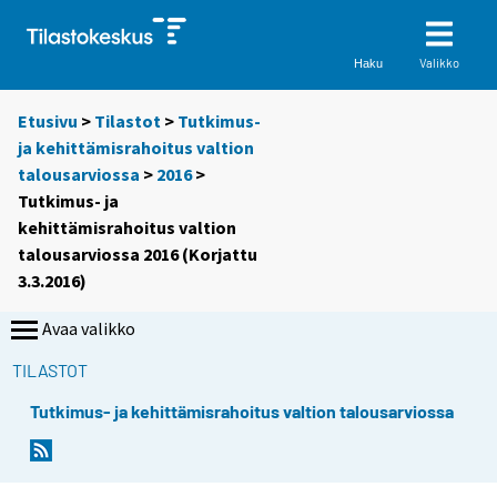
Valikko
Haku
Etusivu
>
Tilastot
>
Tutkimus-
ja kehittämisrahoitus valtion
talousarviossa
>
2016
>
Tutkimus- ja
kehittämisrahoitus valtion
talousarviossa 2016 (Korjattu
3.3.2016)
Avaa valikko
TILASTOT
Tutkimus- ja kehittämisrahoitus valtion talousarviossa