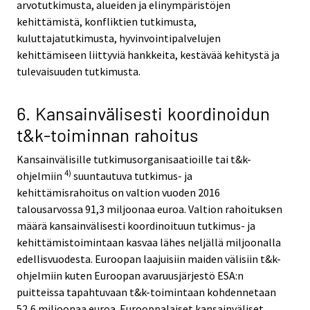
arvotutkimusta, alueiden ja elinympäristöjen
kehittämistä, konfliktien tutkimusta,
kuluttajatutkimusta, hyvinvointipalvelujen
kehittämiseen liittyviä hankkeita, kestävää kehitystä ja
tulevaisuuden tutkimusta.
6. Kansainvälisesti koordinoidun
t&k-toiminnan rahoitus
Kansainvälisille tutkimusorganisaatioille tai t&k-
4)
ohjelmiin
suuntautuva tutkimus- ja
kehittämisrahoitus on valtion vuoden 2016
talousarvossa 91,3 miljoonaa euroa. Valtion rahoituksen
määrä kansainvälisesti koordinoituun tutkimus- ja
kehittämistoimintaan kasvaa lähes neljällä miljoonalla
edellisvuodesta. Euroopan laajuisiin maiden välisiin t&k-
ohjelmiin kuten Euroopan avaruusjärjestö ESA:n
puitteissa tapahtuvaan t&k-toimintaan kohdennetaan
52,6 miljoonaa euroa. Eurooppalaiset kansainväliset