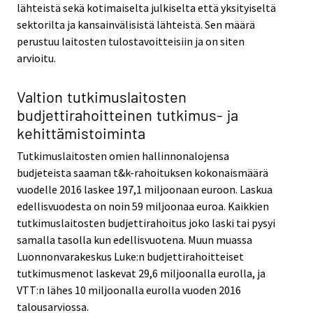
lähteistä sekä kotimaiselta julkiselta että yksityiseltä
sektorilta ja kansainvälisistä lähteistä. Sen määrä
perustuu laitosten tulostavoitteisiin ja on siten
arvioitu.
Valtion tutkimuslaitosten
budjettirahoitteinen tutkimus- ja
kehittämistoiminta
Tutkimuslaitosten omien hallinnonalojensa
budjeteista saaman t&k-rahoituksen kokonaismäärä
vuodelle 2016 laskee 197,1 miljoonaan euroon. Laskua
edellisvuodesta on noin 59 miljoonaa euroa. Kaikkien
tutkimuslaitosten budjettirahoitus joko laski tai pysyi
samalla tasolla kun edellisvuotena. Muun muassa
Luonnonvarakeskus Luke:n budjettirahoitteiset
tutkimusmenot laskevat 29,6 miljoonalla eurolla, ja
VTT:n lähes 10 miljoonalla eurolla vuoden 2016
talousarviossa.