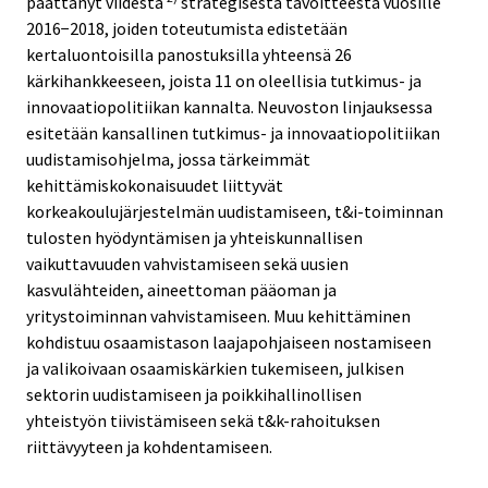
päättänyt viidestä
strategisesta tavoitteesta vuosille
2016−2018, joiden toteutumista edistetään
kertaluontoisilla panostuksilla yhteensä 26
kärkihankkeeseen, joista 11 on oleellisia tutkimus- ja
innovaatiopolitiikan kannalta. Neuvoston linjauksessa
esitetään kansallinen tutkimus- ja innovaatiopolitiikan
uudistamisohjelma, jossa tärkeimmät
kehittämiskokonaisuudet liittyvät
korkeakoulujärjestelmän uudistamiseen, t&i-toiminnan
tulosten hyödyntämisen ja yhteiskunnallisen
vaikuttavuuden vahvistamiseen sekä uusien
kasvulähteiden, aineettoman pääoman ja
yritystoiminnan vahvistamiseen. Muu kehittäminen
kohdistuu osaamistason laajapohjaiseen nostamiseen
ja valikoivaan osaamiskärkien tukemiseen, julkisen
sektorin uudistamiseen ja poikkihallinollisen
yhteistyön tiivistämiseen sekä t&k-rahoituksen
riittävyyteen ja kohdentamiseen.