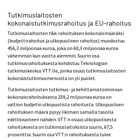
Tutkimuslaitosten
kokonaistutkimusrahoitus ja EU-rahoitus
Tutkimuslaitosten t&k-rahoituksen kokonaismääräksi
(budjettirahoitus ja ulkopuolinen rahoitus) muodostuu
456,3 miljoonaa euroa, joka on 60,3 miljoonaa euroa
vähemmän kun vuotta aiemmin. Suurin osa
tutkimusrahoituksesta kohdistuu Teknologian
tutkimuskeskus VTT:lle, jonka osuus tutkimuslaitosten
kokonaistutkimusmenoista on yli puolet.
Tutkimuslaitosten tutkimus- ja kehittämistoiminnan
kokonaisrahoituksesta 259,2 miljoonaa euroa on
valtion budjetin ulkopuolista rahoitusta. Ulkopuolisen
rahoituksen määrä pysyy likimain samalla tasolla
edellisvuoteen nähden. VTT:n osuus ulkopuolisesta
rahoituksesta on tutkimuslaitoksista suurin, 67,5
prosenttia. Suurin osa VTT:n rahoituksesta tulee