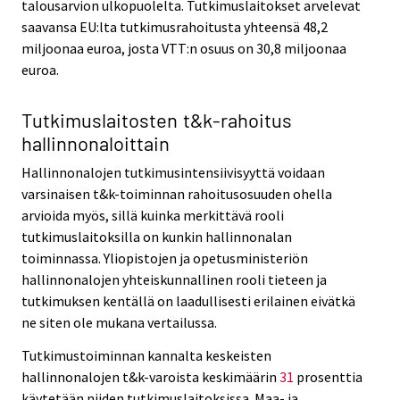
talousarvion ulkopuolelta. Tutkimuslaitokset arvelevat
saavansa EU:lta tutkimusrahoitusta yhteensä 48,2
miljoonaa euroa, josta VTT:n osuus on 30,8 miljoonaa
euroa.
Tutkimuslaitosten t&k-rahoitus
hallinnonaloittain
Hallinnonalojen tutkimusintensiivisyyttä voidaan
varsinaisen t&k-toiminnan rahoitusosuuden ohella
arvioida myös, sillä kuinka merkittävä rooli
tutkimuslaitoksilla on kunkin hallinnonalan
toiminnassa. Yliopistojen ja opetusministeriön
hallinnonalojen yhteiskunnallinen rooli tieteen ja
tutkimuksen kentällä on laadullisesti erilainen eivätkä
ne siten ole mukana vertailussa.
Tutkimustoiminnan kannalta keskeisten
hallinnonalojen t&k-varoista keskimäärin
31
prosenttia
käytetään niiden tutkimuslaitoksissa. Maa- ja