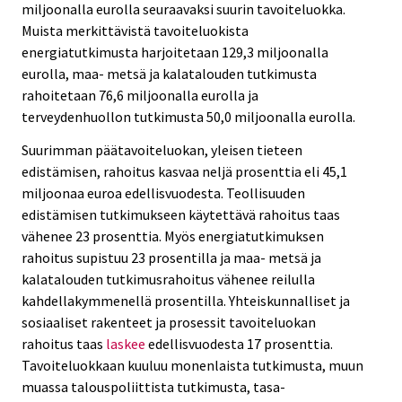
miljoonalla eurolla seuraavaksi suurin tavoiteluokka.
Muista merkittävistä tavoiteluokista
energiatutkimusta harjoitetaan 129,3 miljoonalla
eurolla, maa- metsä ja kalatalouden tutkimusta
rahoitetaan 76,6 miljoonalla eurolla ja
terveydenhuollon tutkimusta 50,0 miljoonalla eurolla.
Suurimman päätavoiteluokan, yleisen tieteen
edistämisen, rahoitus kasvaa neljä prosenttia eli 45,1
miljoonaa euroa edellisvuodesta. Teollisuuden
edistämisen tutkimukseen käytettävä rahoitus taas
vähenee 23 prosenttia. Myös energiatutkimuksen
rahoitus supistuu 23 prosentilla ja maa- metsä ja
kalatalouden tutkimusrahoitus vähenee reilulla
kahdellakymmenellä prosentilla. Yhteiskunnalliset ja
sosiaaliset rakenteet ja prosessit tavoiteluokan
rahoitus taas
laskee
edellisvuodesta 17 prosenttia.
Tavoiteluokkaan kuuluu monenlaista tutkimusta, muun
muassa talouspoliittista tutkimusta, tasa-