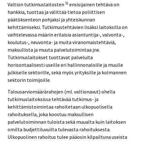
5)
Valtion tutkimuslaitosten
ensisijainen tehtävä on
hankkia, tuottaa ja välittää tietoa poliittisen
päätöksenteon pohjaksi ja yhteiskunnan
kehittämiseksi. Tutkimustehtävien lisäksi laitoksilla on
vaihtelevassa määrin erilaisia asiantuntija-, valvonta-,
koulutus-, neuvonta- ja muita viranomaistehtäviä,
maksullista ja muuta palvelutoimintaa jne.
Tutkimuslaitokset tuottavat palveluita
horisontaalisesti useille eri hallinnonaloille ja muulle
julkiselle sektorille, sekä myös yrityksille ja kolmannen
sektorin toimijoille.
Talousarviomäärärahojen (ml. valtionavut) ohella
tutkimuslaitoksissa tehtävää tutkimus- ja
kehittämistoimintaa rahoitetaan ulkopuolisella
rahoituksella, joka koostuu maksullisen
palvelutoiminnan tuloista sekä muualta kuin laitoksen
omilta budjettiluvuilta tulevasta rahoituksesta.
Ulkopuolinen rahoitus tulee pääosin kilpailtuna useista