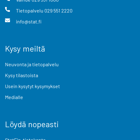
Tietopalvelu
029 551 2220
info@stat.fi
Kysy meiltä
Neuvonta ja tietopalvelu
Kysy tilastoista
Usein kysytyt kysymykset
Medialle
Löydä nopeasti
StatFin-tietokanta