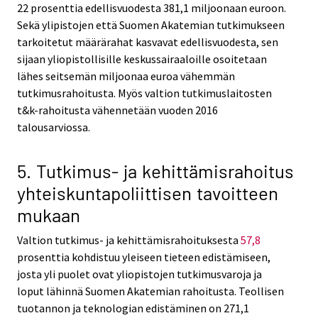
22 prosenttia edellisvuodesta 381,1 miljoonaan euroon.
Sekä ylipistojen että Suomen Akatemian tutkimukseen
tarkoitetut määrärahat kasvavat edellisvuodesta, sen
sijaan yliopistollisille keskussairaaloille osoitetaan
lähes seitsemän miljoonaa euroa vähemmän
tutkimusrahoitusta. Myös valtion tutkimuslaitosten
t&k-rahoitusta vähennetään vuoden 2016
talousarviossa.
5. Tutkimus- ja kehittämisrahoitus
yhteiskuntapoliittisen tavoitteen
mukaan
Valtion tutkimus- ja kehittämisrahoituksesta
57,8
prosenttia kohdistuu yleiseen tieteen edistämiseen,
josta yli puolet ovat yliopistojen tutkimusvaroja ja
loput lähinnä Suomen Akatemian rahoitusta. Teollisen
tuotannon ja teknologian edistäminen on 271,1