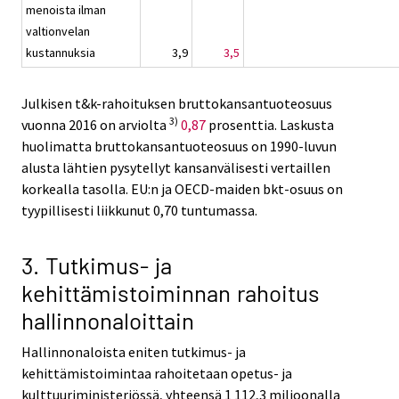
menoista ilman
valtionvelan
kustannuksia
3,9
3,5
Julkisen t&k-rahoituksen bruttokansantuoteosuus
3)
vuonna 2016 on arviolta
0,87
prosenttia. Laskusta
huolimatta bruttokansantuoteosuus on 1990-luvun
alusta lähtien pysytellyt kansanvälisesti vertaillen
korkealla tasolla. EU:n ja OECD-maiden bkt-osuus on
tyypillisesti liikkunut 0,70 tuntumassa.
3. Tutkimus- ja
kehittämistoiminnan rahoitus
hallinnonaloittain
Hallinnonaloista eniten tutkimus- ja
kehittämistoimintaa rahoitetaan opetus- ja
kulttuuriministeriössä, yhteensä 1 112,3 miljoonalla