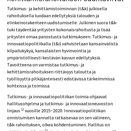
Tutkimus- ja kehittämistoiminnan (t&k) julkisella
rahoituksella luodaan edellytyksiä talouden ja
elinkeinorakenteen uudistumiselle. Julkinen suora t&k-
tuki täydentää yritysten kokonaisrahoitusta ja lisää
yritysten omaa panostusta tutkimukseen. Tutkimus- ja
innovaatiopolitiikalla (t&i) vahvistetaan kansainvälistä
kilpailukykyä, kansalaisten hyvinvointia ja
ympäristöllisesti kestävän kasvun edellytyksiä.
Tavoitteena on varmistaa tutkimus- ja
kehittämisrahoituksen riittävyys taloutta ja
työllisyyttä pitkäjänteisesti edistävissä tärkeimmissä
kohteissa ja toimissa.
Tutkimus- ja innovaatiopolitiikan toimia ohjaavat
hallitusohjelma ja tutkimus- ja innovaationeuvoston
1)
linjaus
vuosille 2015−2020. Innovaatiopolitiikan
onnistumisen kannalta ratkaisevaa on sen välineen,
t&k-rahoituksen, oikea kohdentuminen. Hallitus on
2)