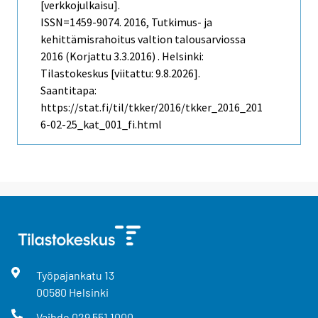
[verkkojulkaisu].
ISSN=1459-9074. 2016, Tutkimus- ja
kehittämisrahoitus valtion talousarviossa
2016 (Korjattu 3.3.2016) . Helsinki:
Tilastokeskus [viitattu: 9.8.2026].
Saantitapa:
https://stat.fi/til/tkker/2016/tkker_2016_201
6-02-25_kat_001_fi.html
Työpajankatu
13
00580
Helsinki
Vaihde
029 551 1000