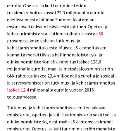
eurolla. Opetus- ja kulttuuriministeriön
tutkimusrahoitus kasvoi 22,3 miljoonalla eurolla
edellisvuodesta lähinnä Suomen Akatemian
myöntövaltuuksien lisäyksestä johtuen. Opetus- ja
kulttuuriministeriön tutkimisrahoitus vastaa
60
prosenttia koko valtion tutkimus- ja
kehittämisrahoituksesta. Muista t&k-rahoituksen
kannalta merkittävistä hallinnonaloista työ- ja
elinkeinoministeriön t&k-rahoitus laskee 128,6
miljoonalla eurolla, maa- ja metsätalousministeriön
t&k-rahoitus laskee 22,4 miljoonalla eurolla ja sosiaali-
ja terveysministeriön tutkimus- ja kehittämisrahoitus
laskee
12,4
miljoonalla eurolla vuoden 2016
talousarviossa.
Tutkimus- ja kehittämisrahoitusta eniten jakavat
ministeriöt, opetus- ja kulttuuriministeriö sekä työ- ja
elinkeinoministeriö, ovat myös t&k-intensiivisimmät
ministeriöt. Opetus- ja kulttuuriministeriön menoista