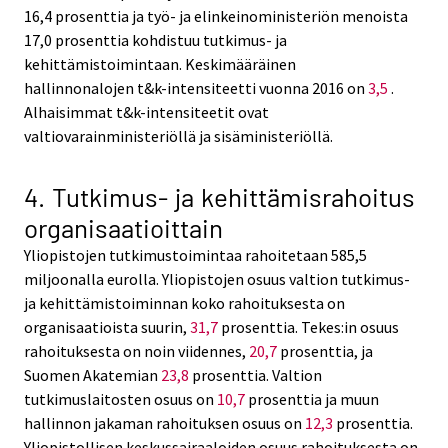
16,4 prosenttia ja työ- ja elinkeinoministeriön menoista
17,0 prosenttia kohdistuu tutkimus- ja
kehittämistoimintaan. Keskimääräinen
hallinnonalojen t&k-intensiteetti vuonna 2016 on
3,5
.
Alhaisimmat t&k-intensiteetit ovat
valtiovarainministeriöllä ja sisäministeriöllä.
4. Tutkimus- ja kehittämisrahoitus
organisaatioittain
Yliopistojen tutkimustoimintaa rahoitetaan 585,5
miljoonalla eurolla. Yliopistojen osuus valtion tutkimus-
ja kehittämistoiminnan koko rahoituksesta on
organisaatioista suurin,
31,7
prosenttia. Tekes:in osuus
rahoituksesta on noin viidennes,
20,7
prosenttia, ja
Suomen Akatemian
23,8
prosenttia. Valtion
tutkimuslaitosten osuus on
10,7
prosenttia ja muun
hallinnon jakaman rahoituksen osuus on
12,3
prosenttia.
Yliopistollisen keskussairaaloiden osuus rahoituksesta on