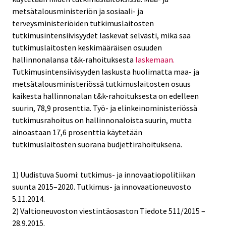
metsätalousministeriön ja sosiaali- ja
terveysministeriöiden tutkimuslaitosten
tutkimusintensiivisyydet laskevat selvästi, mikä saa
tutkimuslaitosten keskimääräisen osuuden
hallinnonalansa t&k-rahoituksesta
laskemaan.
Tutkimusintensiivisyyden laskusta huolimatta maa- ja
metsätalousministeriössä tutkimuslaitosten osuus
kaikesta hallinnonalan t&k-rahoituksesta on edelleen
suurin, 78,9 prosenttia. Työ- ja elinkeinoministeriössä
tutkimusrahoitus on hallinnonaloista suurin, mutta
ainoastaan 17,6 prosenttia käytetään
tutkimuslaitosten suorana budjettirahoituksena.
1) Uudistuva Suomi: tutkimus- ja innovaatiopolitiikan
suunta 2015–2020. Tutkimus- ja innovaationeuvosto
5.11.2014.
2) Valtioneuvoston viestintäosaston Tiedote 511/2015 –
28.9.2015.