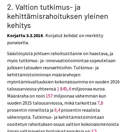
2. Valtion tutkimus- ja
kehittämisrahoituksen yleinen
kehitys
Korjattu 3.3.2016
. Korjatut kohdat on merkitty
punaisella.
Säästösyistä johtuen rahoitustilanne on haastava, ja
myös tutkimus- ja -innovaatiotoimintaa sopeutetaan
julkisen talouden reunaehtoihin. Tutkimus- ja
kehittämistoiminnan määrärahojen
myöntämisvaltuuksien kokonaissumma on vuoden 2016
talousarviossa yhteensä
1 845,4
miljoonaa euroa.
Määräraha on noin
157
miljoonaa vähemmän kun
vuoden 2015 talousarviossa, mikä tarkoittaa
7,8
prosentin nimellistä ja
9,4
prosentin reaalista
vähennystä. Tutkimus- ja kehittämistoimintaan
osoitetun rahoituksen osuus valtion kokonaismenoista
ilman valtionvelan hoitokustannuksia on
3,5