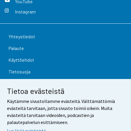
YouTube
Instagram
Yhteystiedot
Palaute
Käyttöehdot
Tietosuoja
Saavutettavuus
Tietoa evästeistä
Tietoa sivustosta
Käytämme sivustollamme evästeitä. Välttämättömiä
Evästeasetukset
evästeitä tarvitaan, jotta sivusto toimii oikein. Muita
evästeitä tarvitaan videoiden, podcastien ja
palautepalvelun esittämiseen.
Lue lisää evästeistä.