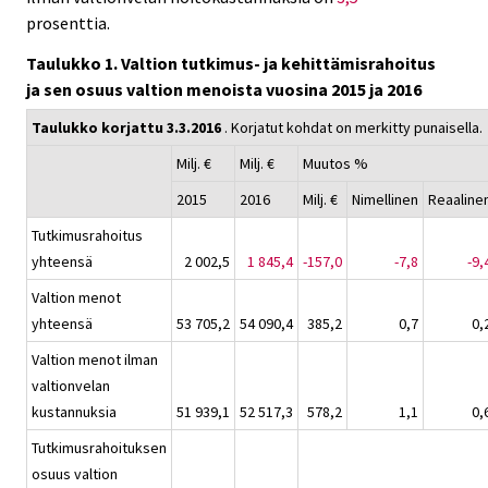
prosenttia.
Taulukko 1. Valtion tutkimus- ja kehittämisrahoitus
ja sen osuus valtion menoista vuosina 2015 ja 2016
Taulukko korjattu 3.3.2016
. Korjatut kohdat on merkitty punaisella.
Milj. €
Milj. €
Muutos %
2015
2016
Milj. €
Nimellinen
Reaaline
Tutkimusrahoitus
yhteensä
2 002,5
1 845,4
-157,0
-7,8
-9,
Valtion menot
yhteensä
53 705,2
54 090,4
385,2
0,7
0,
Valtion menot ilman
valtionvelan
kustannuksia
51 939,1
52 517,3
578,2
1,1
0,
Tutkimusrahoituksen
osuus valtion