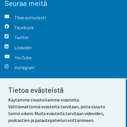
Seuraa meitä
Tilaa uutisviesti
Facebook
Twitter
LinkedIn
YouTube
Instagram
Tietoa evästeistä
Yhteystiedot
Käytämme sivustollamme evästeitä.
Palaute
Välttämättömiä evästeitä tarvitaan, jotta sivusto
toimii oikein. Muita evästeitä tarvitaan videoiden,
Käyttöehdot
podcastien ja palautepalvelun esittämiseen.
Tietosuoja