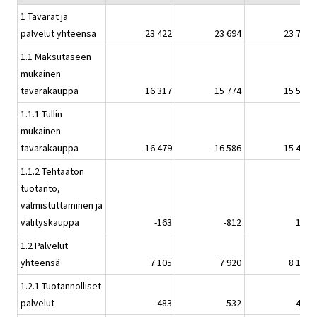
1 Tavarat ja
palvelut yhteensä
23 422
23 694
23 705
1.1 Maksutaseen
mukainen
tavarakauppa
16 317
15 774
15 589
1.1.1 Tullin
mukainen
tavarakauppa
16 479
16 586
15 454
1.1.2 Tehtaaton
tuotanto,
valmistuttaminen ja
välityskauppa
-163
-812
135
1.2 Palvelut
yhteensä
7 105
7 920
8 115
1.2.1 Tuotannolliset
palvelut
483
532
456