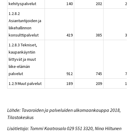
kehityspalvelut
140
202
209
1.2.8.2
Asiantuntijoiden ja
liikehallinnon
konsulttipalvelut
419
385
370
1.2.8.3 Tekniset,
kaupankäyntiin
liittyvät ja muut
liike-elämän
palvelut
912
745
739
1.2.9 Muut palvelut
189
209
177
Lähde: Tavaroiden ja palveluiden ulkomaankauppa 2018,
Tilastokeskus
Lisätietoja: Tommi Kaatrasalo 029 551 3320, Nina Hiltunen