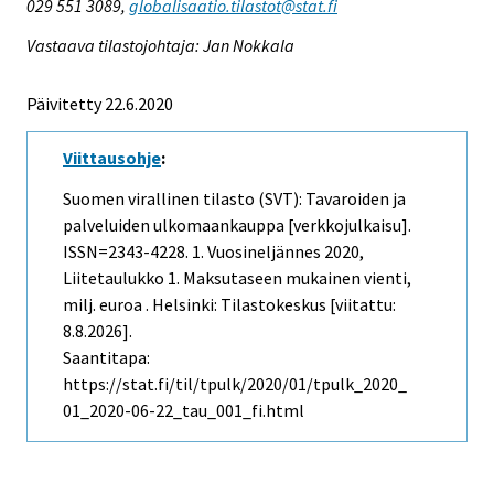
029 551 3089,
globalisaatio.tilastot@stat.fi
Vastaava tilastojohtaja: Jan Nokkala
Päivitetty 22.6.2020
Viittausohje
:
Suomen virallinen tilasto (SVT): Tavaroiden ja
palveluiden ulkomaankauppa [verkkojulkaisu].
ISSN=2343-4228.
1. Vuosineljännes
2020,
Liitetaulukko 1. Maksutaseen mukainen vienti,
milj. euroa . Helsinki: Tilastokeskus [viitattu:
8.8.2026].
Saantitapa:
https://stat.fi/til/tpulk/2020/01/tpulk_2020_
01_2020-06-22_tau_001_fi.html