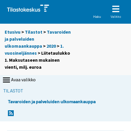
Valikko
Haku
Etusivu
>
Tilastot
>
Tavaroiden
ja palveluiden
ulkomaankauppa
>
2020
>
1.
vuosineljännes
> Liitetaulukko
1. Maksutaseen mukainen
vienti, milj. euroa
Avaa valikko
TILASTOT
Tavaroiden ja palveluiden ulkomaankauppa