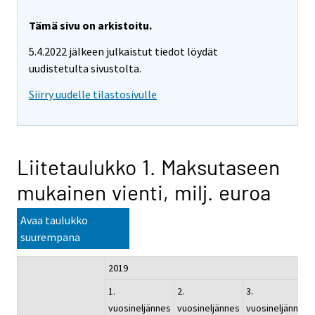
Tämä sivu on arkistoitu.
5.4.2022 jälkeen julkaistut tiedot löydät
uudistetulta sivustolta.
Siirry uudelle tilastosivulle
Liitetaulukko 1. Maksutaseen
mukainen vienti, milj. euroa
Avaa taulukko
suurempana
2019
1.
2.
3.
vuosineljännes
vuosineljännes
vuosineljännes