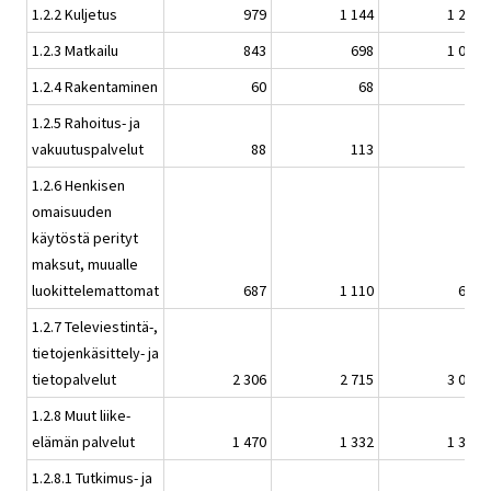
1.2.2 Kuljetus
979
1 144
1 259
1.2.3 Matkailu
843
698
1 018
1.2.4 Rakentaminen
60
68
64
1.2.5 Rahoitus- ja
vakuutuspalvelut
88
113
95
1.2.6 Henkisen
omaisuuden
käytöstä perityt
maksut, muualle
luokittelemattomat
687
1 110
635
1.2.7 Televiestintä-,
tietojenkäsittely- ja
tietopalvelut
2 306
2 715
3 094
1.2.8 Muut liike-
elämän palvelut
1 470
1 332
1 318
1.2.8.1 Tutkimus- ja