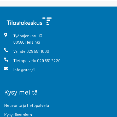
Työpajankatu
13
00580
Helsinki
Vaihde
029 551 1000
Tietopalvelu
029 551 2220
info@stat.fi
Kysy meiltä
Neuvonta ja tietopalvelu
Kysy tilastoista