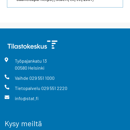
Työpajankatu
13
00580
Helsinki
Vaihde
029 551 1000
Tietopalvelu
029 551 2220
info@stat.fi
Kysy meiltä