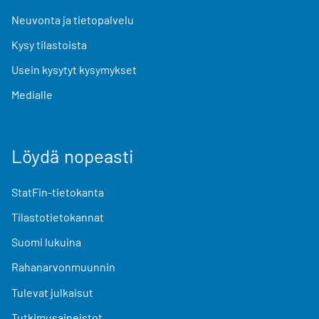
Neuvonta ja tietopalvelu
Kysy tilastoista
Usein kysytyt kysymykset
Medialle
Löydä nopeasti
StatFin-tietokanta
Tilastotietokannat
Suomi lukuina
Rahanarvonmuunnin
Tulevat julkaisut
Tutkimusaineistot