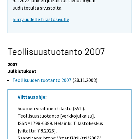
5.4.2022 jälkeen julkaistut tiedot löydät
uudistetulta sivustolta.
Siirry uudelle tilastosivulle
Teollisuustuotanto 2007
2007
Julkistukset
Teollisuuden tuotanto 2007
(28.11.2008)
Viittausohje
:
Suomen virallinen tilasto (SVT):
Teollisuustuotanto [verkkojulkaisu].
ISSN=1798-6389. Helsinki: Tilastokeskus
[viitattu: 7.8.2026].
Saantitapa: https://stat.fi/til/tti/2007/