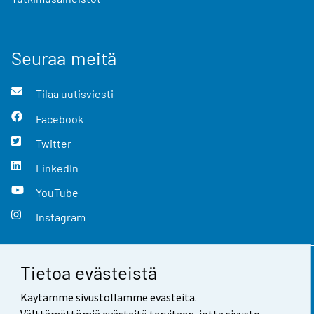
Seuraa meitä
Tilaa uutisviesti
Facebook
Twitter
LinkedIn
YouTube
Instagram
Tietoa evästeistä
Yhteystiedot
Käytämme sivustollamme evästeitä.
Palaute