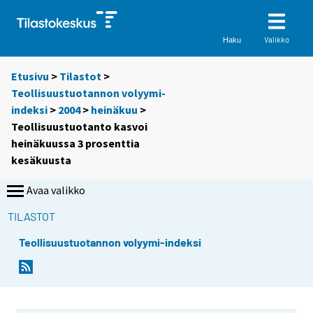
Valikko
Haku
Etusivu
>
Tilastot
>
Teollisuustuotannon volyymi-
indeksi
>
2004
>
heinäkuu
>
Teollisuustuotanto kasvoi
heinäkuussa 3 prosenttia
kesäkuusta
Avaa valikko
TILASTOT
Teollisuustuotannon volyymi-indeksi
S
S
i
i
i
i
r
r