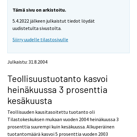
r
r
y
y
Tämä sivu on arkistoitu.
t
t
5.4.2022 jälkeen julkaistut tiedot löydät
t
t
o
o
uudistetulta sivustolta.
i
i
Siirry uudelle tilastosivulle
s
s
e
e
e
e
n
n
Julkaistu: 31.8.2004
p
p
a
a
Teollisuustuotanto kasvoi
l
l
v
v
heinäkuussa 3 prosenttia
e
e
l
l
kesäkuusta
u
u
u
u
Teollisuuden kausitasoitettu tuotanto oli
n
n
Tilastokeskuksen mukaan vuoden 2004 heinäkuussa 3
.
.
prosenttia suurempi kuin kesäkuussa. Alkuperäinen
tuotantomäärä kasvoi 5 prosenttia vuoden 2003