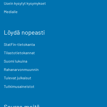
Usein kysytyt kysymykset
Medialle
Löydä nopeasti
StatFin-tietokanta
Tilastotietokannat
Suomi lukuina
Rahanarvonmuunnin
Tulevat julkaisut
Tutkimusaineistot
Seuraa meitä