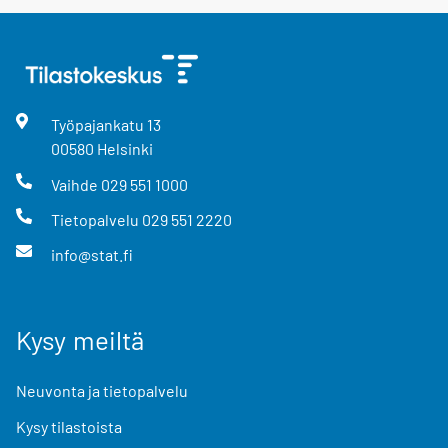
Työpajankatu
13
00580
Helsinki
Vaihde
029 551 1000
Tietopalvelu
029 551 2220
info@stat.fi
Kysy meiltä
Neuvonta ja tietopalvelu
Kysy tilastoista