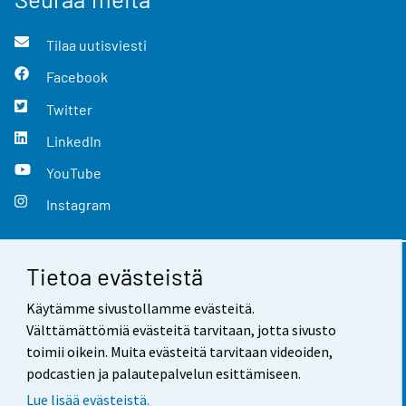
Tilaa uutisviesti
Facebook
Twitter
LinkedIn
YouTube
Instagram
Tietoa evästeistä
Yhteystiedot
Käytämme sivustollamme evästeitä.
Palaute
Välttämättömiä evästeitä tarvitaan, jotta sivusto
toimii oikein. Muita evästeitä tarvitaan videoiden,
Käyttöehdot
podcastien ja palautepalvelun esittämiseen.
Tietosuoja
Lue lisää evästeistä.