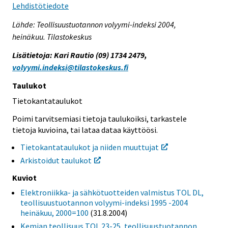
Lehdistötiedote
Lähde: Teollisuustuotannon volyymi-indeksi 2004,
heinäkuu. Tilastokeskus
Lisätietoja: Kari Rautio (09) 1734 2479,
volyymi.indeksi@tilastokeskus.fi
Taulukot
Tietokantataulukot
Poimi tarvitsemiasi tietoja taulukoiksi, tarkastele
tietoja kuvioina, tai lataa dataa käyttöösi.
Tietokantataulukot ja niiden muuttujat
Arkistoidut taulukot
Kuviot
Elektroniikka- ja sähkötuotteiden valmistus TOL DL,
teollisuustuotannon volyymi-indeksi 1995 -2004
heinäkuu, 2000=100
(31.8.2004)
Kemian teollisuus TOL 23-25, teollisuustuotannon