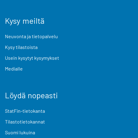
Kysy meiltä
Neuvonta ja tietopalvelu
Kysy tilastoista
Usein kysytyt kysymykset
Medialle
Löydä nopeasti
StatFin-tietokanta
Tilastotietokannat
Suomi lukuina