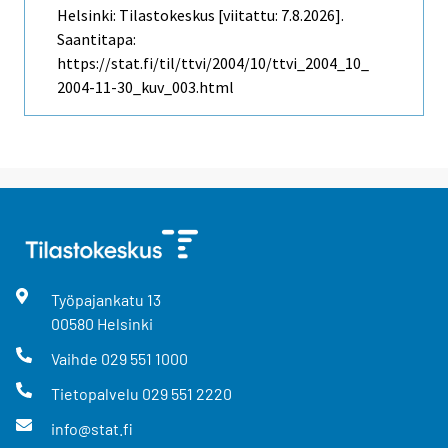
Helsinki: Tilastokeskus [viitattu: 7.8.2026].
Saantitapa:
https://stat.fi/til/ttvi/2004/10/ttvi_2004_10_
2004-11-30_kuv_003.html
Työpajankatu
13
00580
Helsinki
Vaihde
029 551 1000
Tietopalvelu
029 551 2220
info@stat.fi