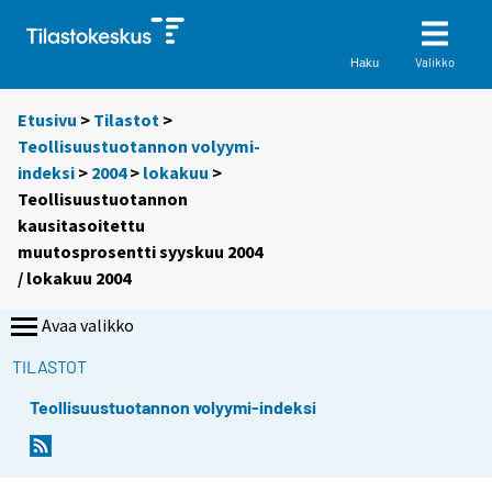
Valikko
Haku
Etusivu
>
Tilastot
>
Teollisuustuotannon volyymi-
indeksi
>
2004
>
lokakuu
>
Teollisuustuotannon
kausitasoitettu
muutosprosentti syyskuu 2004
/ lokakuu 2004
Avaa valikko
TILASTOT
Teollisuustuotannon volyymi-indeksi