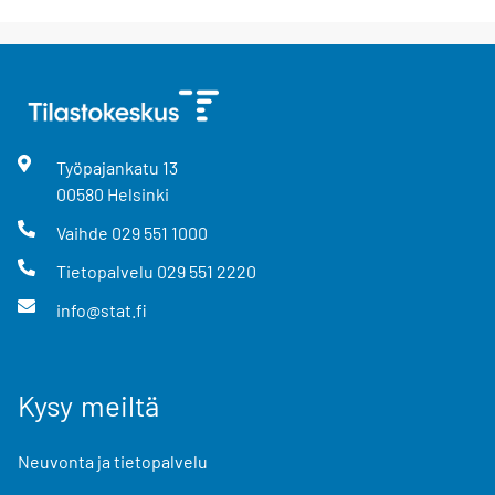
Työpajankatu
13
00580
Helsinki
Vaihde
029 551 1000
Tietopalvelu
029 551 2220
info@stat.fi
Kysy meiltä
Neuvonta ja tietopalvelu