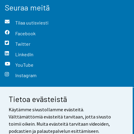
Seuraa meitä
Tilaa uutisviesti
Facebook
Twitter
LinkedIn
YouTube
Instagram
Tietoa evästeistä
Yhteystiedot
Käytämme sivustollamme evästeitä.
Palaute
Välttämättömiä evästeitä tarvitaan, jotta sivusto
toimii oikein. Muita evästeitä tarvitaan videoiden,
Käyttöehdot
podcastien ja palautepalvelun esittämiseen.