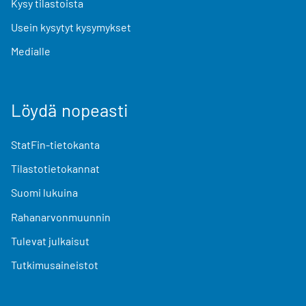
Kysy tilastoista
Usein kysytyt kysymykset
Medialle
Löydä nopeasti
StatFin-tietokanta
Tilastotietokannat
Suomi lukuina
Rahanarvonmuunnin
Tulevat julkaisut
Tutkimusaineistot