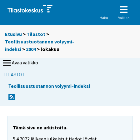
Valikko
Haku
Etusivu
>
Tilastot
>
Teollisuustuotannon volyymi-
indeksi
>
2004
>
lokakuu
Avaa valikko
TILASTOT
Teollisuustuotannon volyymi-indeksi
Tämä sivu on arkistoitu.
5.4.2022 jälkeen julkaistut tiedot löydät