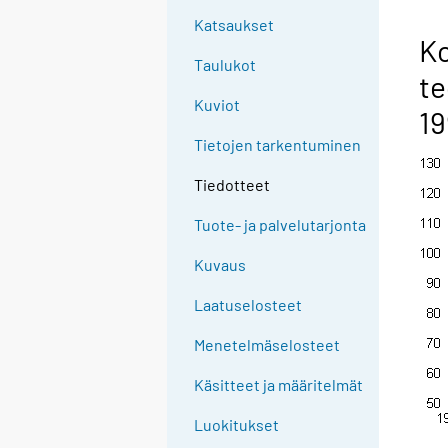
Katsaukset
Ko
Taulukot
te
Kuviot
19
Tietojen tarkentuminen
Tiedotteet
Tuote- ja palvelutarjonta
Kuvaus
Laatuselosteet
Menetelmäselosteet
Käsitteet ja määritelmät
Luokitukset