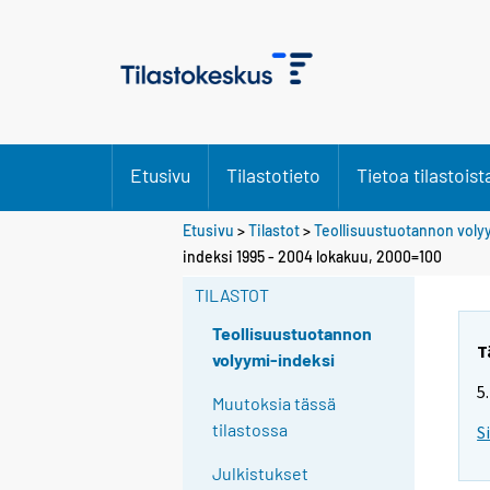
Etusivu
Tilastotieto
Tietoa tilastoist
Etusivu
>
Tilastot
>
Teollisuustuotannon voly
indeksi 1995 - 2004 lokakuu, 2000=100
TILASTOT
Teollisuustuotannon
T
volyymi-indeksi
5
Muutoksia tässä
tilastossa
S
Julkistukset