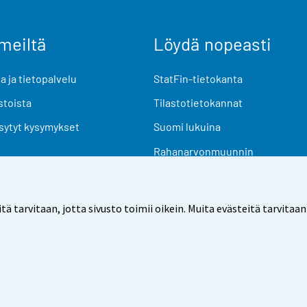
meiltä
Löydä nopeasti
 ja tietopalvelu
StatFin-tietokanta
stoista
Tilastotietokannat
sytyt kysymykset
Suomi lukuina
Rahanarvonmuunnin
Tulevat julkaisut
Tutkimusaineistot
arvitaan, jotta sivusto toimii oikein. Muita evästeitä tarvitaan
Käyttöehdot
Tietosuoja
Saavutettavuus
Tietoa sivu