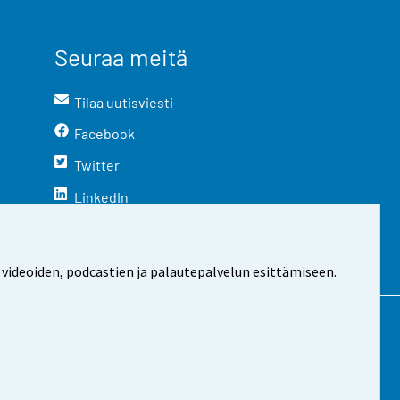
Seuraa meitä
Tilaa uutisviesti
Facebook
Twitter
LinkedIn
YouTube
Instagram
 videoiden, podcastien ja palautepalvelun esittämiseen.
stosta
Evästeasetukset