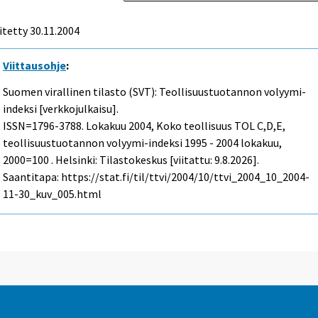
itetty
30.11.2004
Viittausohje
:
Suomen virallinen tilasto (SVT): Teollisuustuotannon volyymi-
indeksi [verkkojulkaisu].
ISSN=1796-3788.
Lokakuu
2004, Koko teollisuus TOL C,D,E,
teollisuustuotannon volyymi-indeksi 1995 - 2004 lokakuu,
2000=100 . Helsinki: Tilastokeskus [viitattu: 9.8.2026].
Saantitapa: https://stat.fi/til/ttvi/2004/10/ttvi_2004_10_2004-
11-30_kuv_005.html