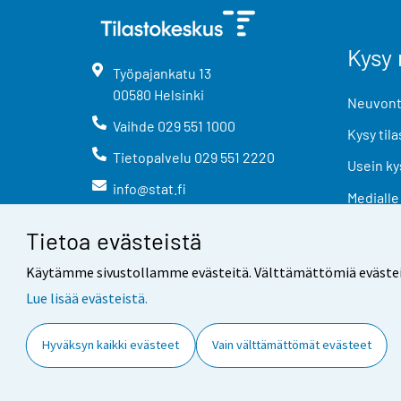
Kysy 
Työpajankatu
13
00580
Helsinki
Neuvonta
Vaihde
029 551 1000
Kysy tila
Tietopalvelu
029 551 2220
Usein ky
info@stat.fi
Medialle
Tietoa evästeistä
Käytämme sivustollamme evästeitä. Välttämättömiä evästeitä t
Lue lisää evästeistä.
Yhteystiedot
Palaute
Hyväksyn kaikki evästeet
Vain välttämättömät evästeet