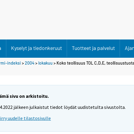
a
Kyselyt ja tiedonkeruut
Tuotteet ja palvelut
Aja
ymi-indeksi
>
2004
>
lokakuu
> Koko teollisuus TOL C,D,E, teollisuustuo
ämä sivu on arkistoitu.
.4.2022 jälkeen julkaistut tiedot löydät uudistetulta sivustolta.
iirry uudelle tilastosivulle