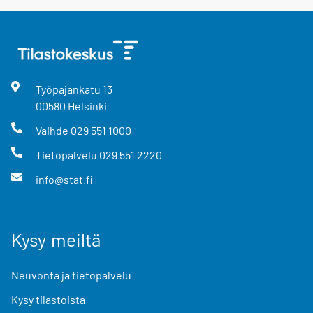
Työpajankatu
13
00580
Helsinki
Vaihde
029 551 1000
Tietopalvelu
029 551 2220
info@stat.fi
Kysy meiltä
Neuvonta ja tietopalvelu
Kysy tilastoista