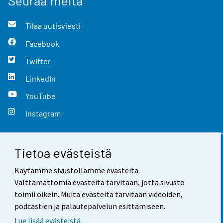
Seuraa meitä
Tilaa uutisviesti
Facebook
Twitter
LinkedIn
YouTube
Instagram
Tietoa evästeistä
Yhteystiedot
Käytämme sivustollamme evästeitä.
Palaute
Välttämättömiä evästeitä tarvitaan, jotta sivusto
toimii oikein. Muita evästeitä tarvitaan videoiden,
Käyttöehdot
podcastien ja palautepalvelun esittämiseen.
Tietosuoja
Lue lisää evästeistä.