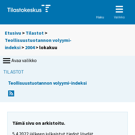
Valikko
Haku
Etusivu
>
Tilastot
>
Teollisuustuotannon volyymi-
indeksi
>
2004
>
lokakuu
Avaa valikko
TILASTOT
Teollisuustuotannon volyymi-indeksi
Tämä sivu on arkistoitu.
5.4.2022 jälkeen julkaistut tiedot löydät