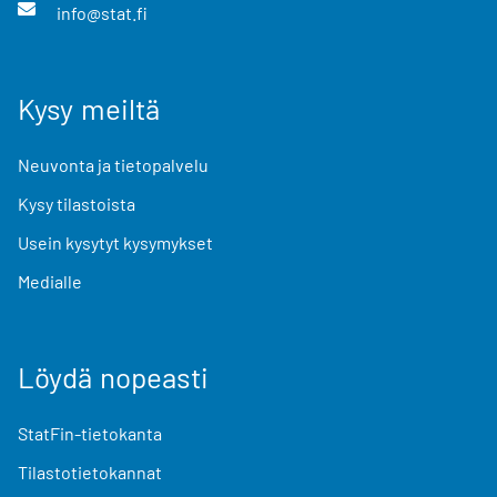
info@stat.fi
Kysy meiltä
Neuvonta ja tietopalvelu
Kysy tilastoista
Usein kysytyt kysymykset
Medialle
Löydä nopeasti
StatFin-tietokanta
Tilastotietokannat