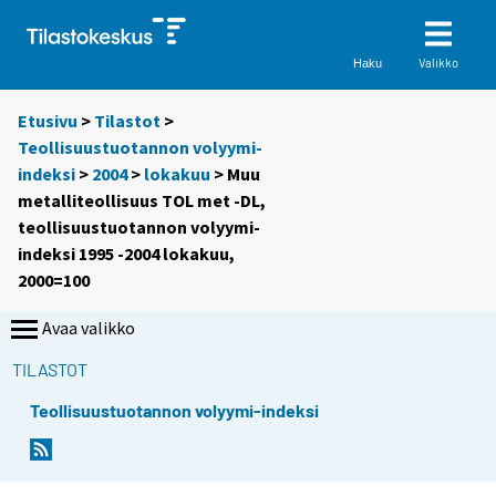
Valikko
Haku
Etusivu
>
Tilastot
>
Teollisuustuotannon volyymi-
indeksi
>
2004
>
lokakuu
> Muu
metalliteollisuus TOL met -DL,
teollisuustuotannon volyymi-
indeksi 1995 -2004 lokakuu,
2000=100
Avaa valikko
TILASTOT
Teollisuustuotannon volyymi-indeksi