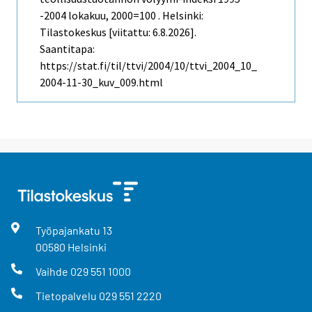
-2004 lokakuu, 2000=100 . Helsinki:
Tilastokeskus [viitattu: 6.8.2026].
Saantitapa:
https://stat.fi/til/ttvi/2004/10/ttvi_2004_10_
2004-11-30_kuv_009.html
Työpajankatu
13
00580
Helsinki
Vaihde
029 551 1000
Tietopalvelu
029 551 2220