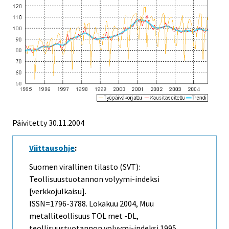
Päivitetty
30.11.2004
Viittausohje
:
Suomen virallinen tilasto (SVT):
Teollisuustuotannon volyymi-indeksi
[verkkojulkaisu].
ISSN=1796-3788.
Lokakuu
2004, Muu
metalliteollisuus TOL met -DL,
teollisuustuotannon volyymi-indeksi 1995