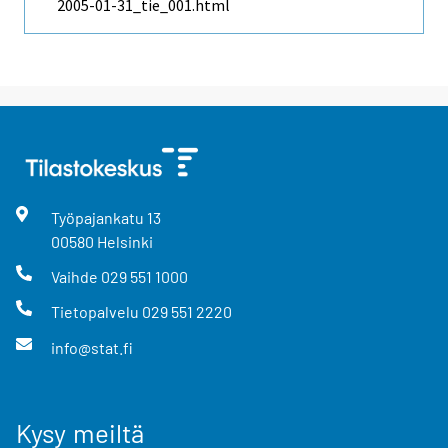
2005-01-31_tie_001.html
Työpajankatu
13
00580
Helsinki
Vaihde
029 551 1000
Tietopalvelu
029 551 2220
info@stat.fi
Kysy meiltä