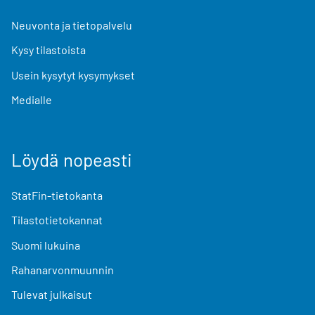
Neuvonta ja tietopalvelu
Kysy tilastoista
Usein kysytyt kysymykset
Medialle
Löydä nopeasti
StatFin-tietokanta
Tilastotietokannat
Suomi lukuina
Rahanarvonmuunnin
Tulevat julkaisut