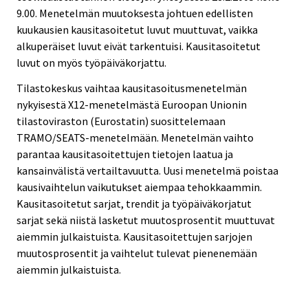
9.00. Menetelmän muutoksesta johtuen edellisten
kuukausien kausitasoitetut luvut muuttuvat, vaikka
alkuperäiset luvut eivät tarkentuisi. Kausitasoitetut
luvut on myös työpäiväkorjattu.
Tilastokeskus vaihtaa kausitasoitusmenetelmän
nykyisestä X12-menetelmästä Euroopan Unionin
tilastoviraston (Eurostatin) suosittelemaan
TRAMO/SEATS-menetelmään. Menetelmän vaihto
parantaa kausitasoitettujen tietojen laatua ja
kansainvälistä vertailtavuutta. Uusi menetelmä poistaa
kausivaihtelun vaikutukset aiempaa tehokkaammin.
Kausitasoitetut sarjat, trendit ja työpäiväkorjatut
sarjat sekä niistä lasketut muutosprosentit muuttuvat
aiemmin julkaistuista. Kausitasoitettujen sarjojen
muutosprosentit ja vaihtelut tulevat pienenemään
aiemmin julkaistuista.