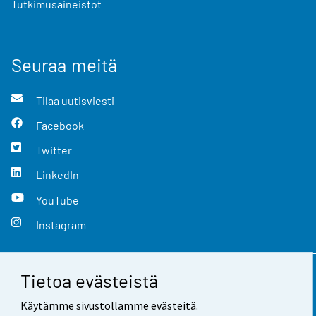
Tutkimusaineistot
Seuraa meitä
Tilaa uutisviesti
Facebook
Twitter
LinkedIn
YouTube
Instagram
Tietoa evästeistä
Yhteystiedot
Käytämme sivustollamme evästeitä.
Palaute