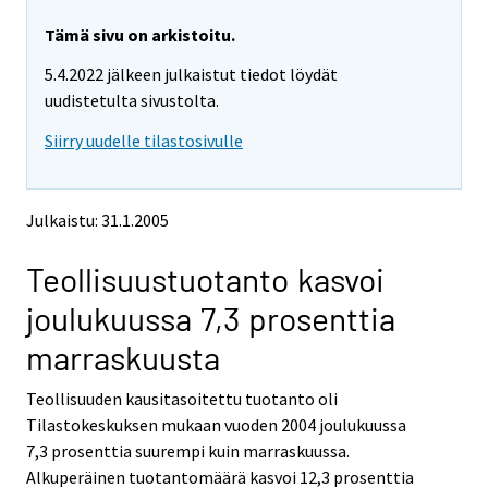
r
r
y
y
Tämä sivu on arkistoitu.
t
t
5.4.2022 jälkeen julkaistut tiedot löydät
t
t
o
o
uudistetulta sivustolta.
i
i
Siirry uudelle tilastosivulle
s
s
e
e
e
e
n
n
Julkaistu: 31.1.2005
p
p
a
a
Teollisuustuotanto kasvoi
l
l
v
v
joulukuussa 7,3 prosenttia
e
e
l
l
marraskuusta
u
u
u
u
Teollisuuden kausitasoitettu tuotanto oli
n
n
Tilastokeskuksen mukaan vuoden 2004 joulukuussa
.
.
7,3 prosenttia suurempi kuin marraskuussa.
Alkuperäinen tuotantomäärä kasvoi 12,3 prosenttia