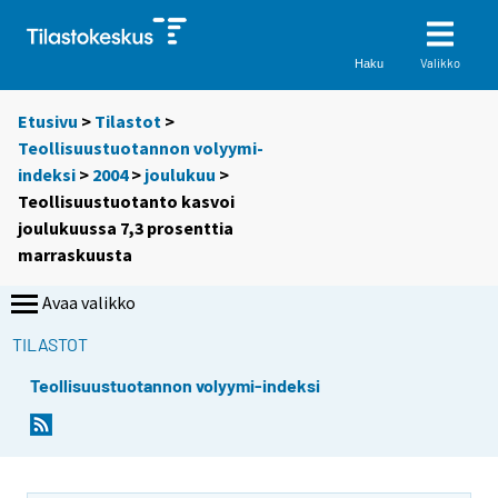
Valikko
Haku
Etusivu
>
Tilastot
>
Teollisuustuotannon volyymi-
indeksi
>
2004
>
joulukuu
>
Teollisuustuotanto kasvoi
joulukuussa 7,3 prosenttia
marraskuusta
Avaa valikko
TILASTOT
Teollisuustuotannon volyymi-indeksi
S
S
i
i
i
i
r
r