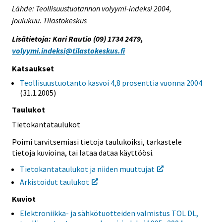
Lähde: Teollisuustuotannon volyymi-indeksi 2004,
joulukuu. Tilastokeskus
Lisätietoja: Kari Rautio (09) 1734 2479,
volyymi.indeksi@tilastokeskus.fi
Katsaukset
Teollisuustuotanto kasvoi 4,8 prosenttia vuonna 2004
(31.1.2005)
Taulukot
Tietokantataulukot
Poimi tarvitsemiasi tietoja taulukoiksi, tarkastele
tietoja kuvioina, tai lataa dataa käyttöösi.
Tietokantataulukot ja niiden muuttujat
Arkistoidut taulukot
Kuviot
Elektroniikka- ja sähkötuotteiden valmistus TOL DL,