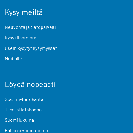
Kysy meiltä
Neuvonta ja tietopalvelu
Kysy tilastoista
Usein kysytyt kysymykset
Medialle
Löydä nopeasti
StatFin-tietokanta
Tilastotietokannat
Suomi lukuina
Rahanarvonmuunnin