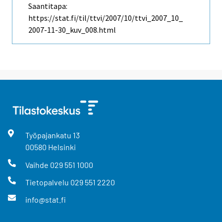
Saantitapa:
https://stat.fi/til/ttvi/2007/10/ttvi_2007_10_
2007-11-30_kuv_008.html
Työpajankatu
13
00580
Helsinki
Vaihde
029 551 1000
Tietopalvelu
029 551 2220
info@stat.fi