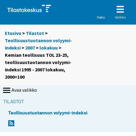
Valikko
Haku
Etusivu
>
Tilastot
>
Teollisuustuotannon volyymi-
indeksi
>
2007
>
lokakuu
>
Kemian teollisuus TOL 23-25,
teollisuustuotannon volyymi-
indeksi 1995 - 2007 lokakuu,
2000=100
Avaa valikko
TILASTOT
Teollisuustuotannon volyymi-indeksi