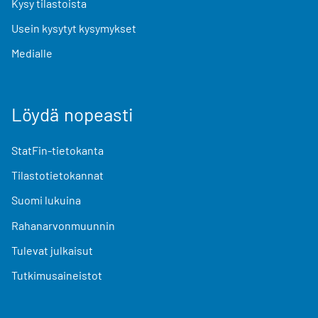
Kysy tilastoista
Usein kysytyt kysymykset
Medialle
Löydä nopeasti
StatFin-tietokanta
Tilastotietokannat
Suomi lukuina
Rahanarvonmuunnin
Tulevat julkaisut
Tutkimusaineistot