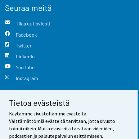
Seuraa meitä
Tilaa uutisviesti
Facebook
Twitter
LinkedIn
YouTube
Instagram
Tietoa evästeistä
Yhteystiedot
Käytämme sivustollamme evästeitä.
Palaute
Välttämättömiä evästeitä tarvitaan, jotta sivusto
toimii oikein. Muita evästeitä tarvitaan videoiden,
Käyttöehdot
podcastien ja palautepalvelun esittämiseen.