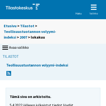
Valikko
Haku
Etusivu
>
Tilastot
>
Teollisuustuotannon volyymi-
indeksi
>
2007
>
lokakuu
Avaa valikko
TILASTOT
Teollisuustuotannon volyymi-indeksi
Tämä sivu on arkistoitu.
5.4.2022 jälkeen julkaistut tiedot löydät