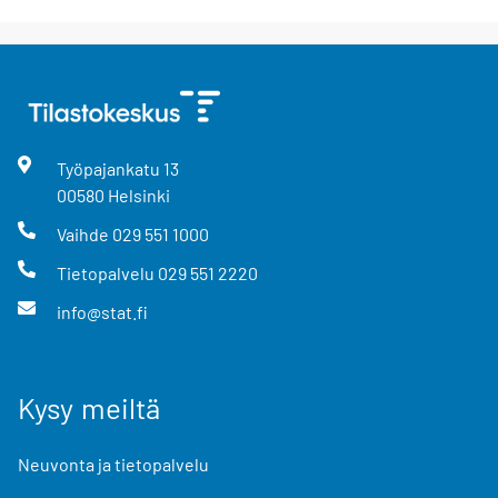
Työpajankatu
13
00580
Helsinki
Vaihde
029 551 1000
Tietopalvelu
029 551 2220
info@stat.fi
Kysy meiltä
Neuvonta ja tietopalvelu