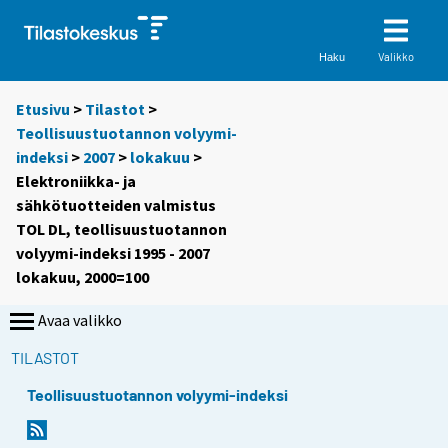
Valikko
Haku
Etusivu
>
Tilastot
>
Teollisuustuotannon volyymi-
indeksi
>
2007
>
lokakuu
>
Elektroniikka- ja
sähkötuotteiden valmistus
TOL DL, teollisuustuotannon
volyymi-indeksi 1995 - 2007
lokakuu, 2000=100
Avaa valikko
TILASTOT
Teollisuustuotannon volyymi-indeksi