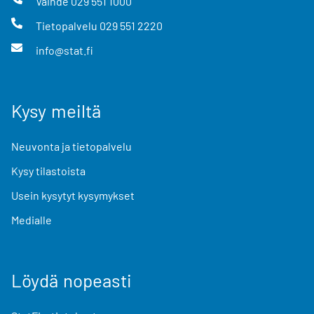
Vaihde
029 551 1000
Tietopalvelu
029 551 2220
info@stat.fi
Kysy meiltä
Neuvonta ja tietopalvelu
Kysy tilastoista
Usein kysytyt kysymykset
Medialle
Löydä nopeasti