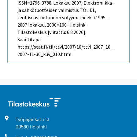
ISSN=1796-3788.
Lokakuu
2007, Elektroniikka-
ja sähkötuotteiden valmistus TOL DL,
teollisuustuotannon volyymi-indeksi 1995 -
2007 lokakuu, 2000=100 . Helsinki:
Tilastokeskus [viitattu: 6.8.2026].
Saantitapa:
https://stat.fi/til/ttvi/2007/10/ttvi_2007_10_
2007-11-30_kuv_010.html
Työpajankatu
13
00580
Helsinki