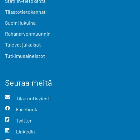
StatFin-tietokanta
Tilastotietokannat
Suomi lukuina
Rahanarvonmuunnin
Tulevat julkaisut
Tutkimusaineistot
Seuraa meitä
Tilaa uutisviesti
Facebook
Twitter
LinkedIn