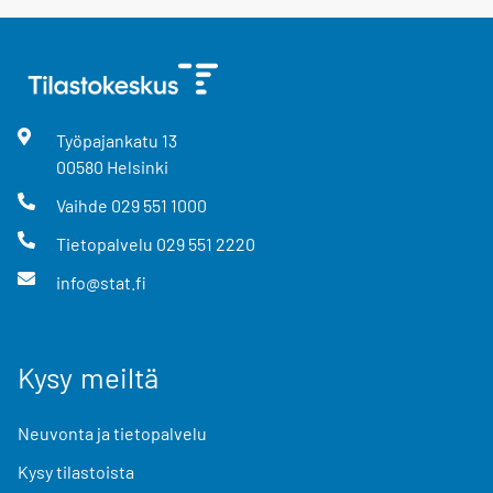
Työpajankatu
13
00580
Helsinki
Vaihde
029 551 1000
Tietopalvelu
029 551 2220
info@stat.fi
Kysy meiltä
Neuvonta ja tietopalvelu
Kysy tilastoista