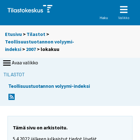
Valikko
Haku
Etusivu
>
Tilastot
>
Teollisuustuotannon volyymi-
indeksi
>
2007
>
lokakuu
Avaa valikko
TILASTOT
Teollisuustuotannon volyymi-indeksi
Tämä sivu on arkistoitu.
5.4.2022 jälkeen julkaistut tiedot löydät