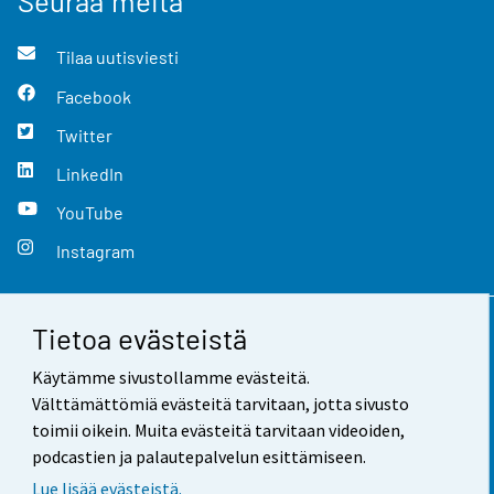
Seuraa meitä
Tilaa uutisviesti
Facebook
Twitter
LinkedIn
YouTube
Instagram
Tietoa evästeistä
Yhteystiedot
Käytämme sivustollamme evästeitä.
Palaute
Välttämättömiä evästeitä tarvitaan, jotta sivusto
toimii oikein. Muita evästeitä tarvitaan videoiden,
Käyttöehdot
podcastien ja palautepalvelun esittämiseen.
Tietosuoja
Lue lisää evästeistä.