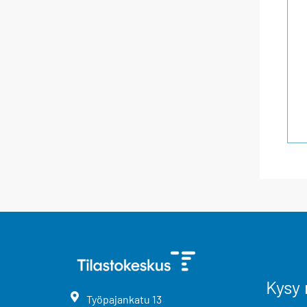
Kysy 
Työpajankatu
13