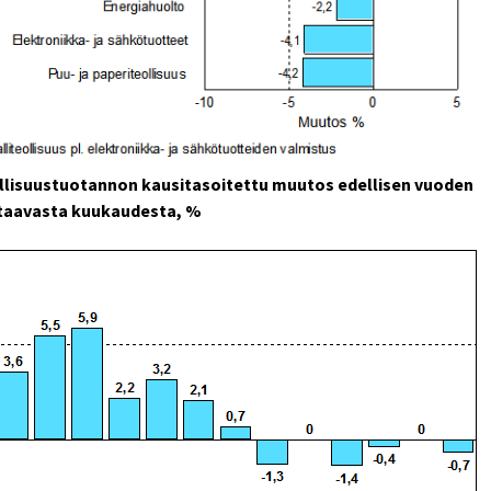
llisuustuotannon kausitasoitettu muutos edellisen vuoden
taavasta kuukaudesta, %