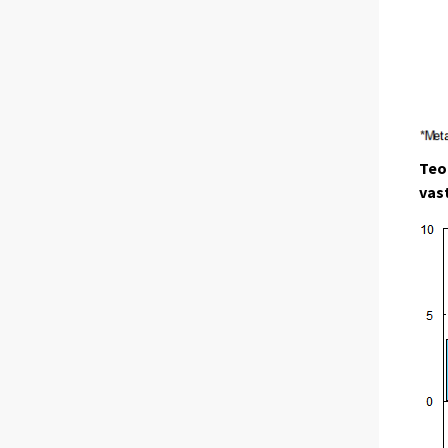
Teo
vas