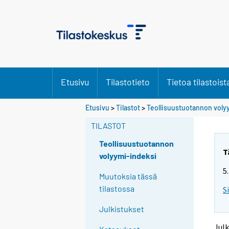
Etusivu
Tilastotieto
Tietoa tilastoist
S
S
Etusivu
>
Tilastot
>
Teollisuustuotannon voly
i
i
i
i
TILASTOT
r
r
r
r
Teollisuustuotannon
y
y
T
volyymi-indeksi
t
t
5
t
t
Muutoksia tässä
o
o
tilastossa
S
i
i
s
s
Julkistukset
e
e
e
e
Julk