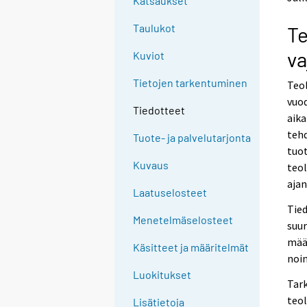
Katsaukset
n
n
p
p
Taulukot
Te
a
a
l
l
va
Kuviot
v
v
e
e
Tietojen tarkentuminen
Teol
l
l
vuod
u
u
Tiedotteet
u
u
aika
n
n
tehd
Tuote- ja palvelutarjonta
.
.
tuo
Kuvaus
teol
aja
Laatuselosteet
Tied
Menetelmäselosteet
suur
mää
Käsitteet ja määritelmät
noin
Luokitukset
Tar
teol
Lisätietoja