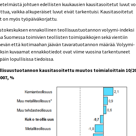
telmästä johtuen edellisten kuukausien kausitasoitetut luvut vo
tua, vaikka alkuperäiset luvut eivät tarkentuisi. Kausitasoitetut
t on myös työpäiväkorjattu.
astokeskuksen ennakollinen teollisuustuotannon volyymi-indeksi
a Suomessa toimivien teollisten toimipaikkojen sekä vientiin
evän että kotimaahan jäävän tavaratuotannon määrää. Volyymi-
eksin kuvaamat ennakkotiedot ovat viime vuosina tarkentuneet
päin lopullisissa tiedoissa.
llisuustuotannon kausitasoitettu muutos toimialoittain 10/2
2007, %