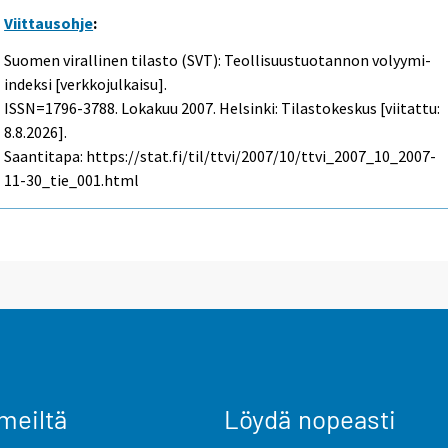
Viittausohje
:
Suomen virallinen tilasto (SVT): Teollisuustuotannon volyymi-
indeksi [verkkojulkaisu].
ISSN=1796-3788.
Lokakuu
2007. Helsinki: Tilastokeskus [viitattu:
8.8.2026].
Saantitapa: https://stat.fi/til/ttvi/2007/10/ttvi_2007_10_2007-
11-30_tie_001.html
meiltä
Löydä nopeasti