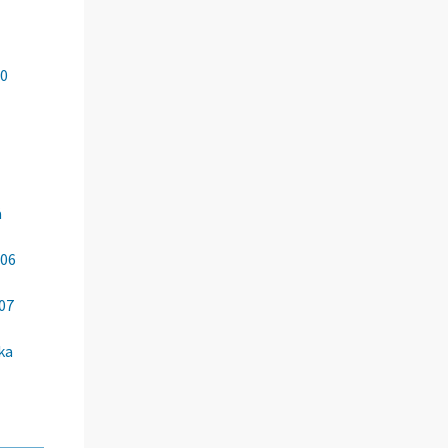
-
00
ä
006
07
ka