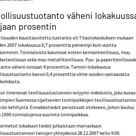
ollisuustuotanto väheni lokakuuss
jaan prosentin
lisuuden kausitasoitettu tuotanto oli Tilastokeskuksen mukaan
en 2007 lokakuussa 0,7 prosenttia pienempi kuin vuotta
isemmin. Toimialoista kasvoivat eniten kemianteollisuus, muu
asteollisuus sekä muu metalliteollisuus. Puu- ja paperiteollisuud
tanto väheni runsaat 4 prosenttia. Tammi-lokakuussa
lisuustuotanto kasvoi 0,4 prosenttia viime vuoden vastaavasta
nkohdasta.
ot ilmenevät teollisuustuotannon volyymi-indeksistä, joka kuvaa
impien Suomessa sijaitsevien toimipaikkojen teollisuustuotanno
rän kehitystä. Ennakkotiedot perustuvat otokseen, johon kuuluu
 1000 toimialojensa suurinta toimipaikkaa.
kennetut lokakuun tiedot julkaistaan marraskuun
lisuustuotannon tietojen yhteydessä 28.12.2007 kello 9.00.