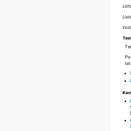
Lähd
Lisä
Vast
Tau
Ti
Poi
lat
Kuv