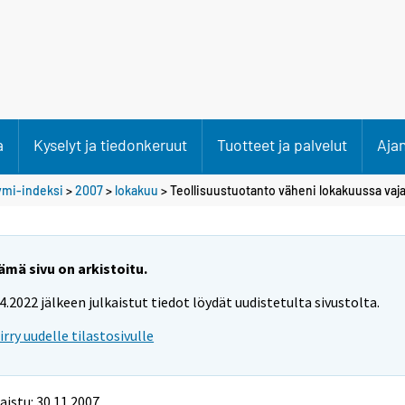
a
Kyselyt ja tiedonkeruut
Tuotteet ja palvelut
Aja
ymi-indeksi
>
2007
>
lokakuu
> Teollisuustuotanto väheni lokakuussa vaj
ämä sivu on arkistoitu.
.4.2022 jälkeen julkaistut tiedot löydät uudistetulta sivustolta.
iirry uudelle tilastosivulle
aistu: 30.11.2007