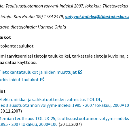
e: Teollisuustuotannon volyymi-indeksi 2007, lokakuu. Tilastokeskus
tietoja: Kari Rautio (09) 1734 2479,
volyymi.indeksi@tilastokeskus.f
aava tilastojohtaja: Hannele Orjala
lukot
etokantataulukot
mi tarvitsemiasi tietoja taulukoiksi, tarkastele tietoja kuvioina, t
aa dataa käyttöösi.
Tietokantataulukot ja niiden muuttujat
Arkistoidut taulukot
iot
Elektroniikka- ja sähkötuotteiden valmistus TOL DL,
teollisuustuotannon volyymi-indeksi 1995 - 2007 lokakuu, 2000=1
(30.11.2007)
Kemian teollisuus TOL 23-25, teollisuustuotannon volyymi-indeks
1995 - 2007 lokakuu, 2000=100
(30.11.2007)