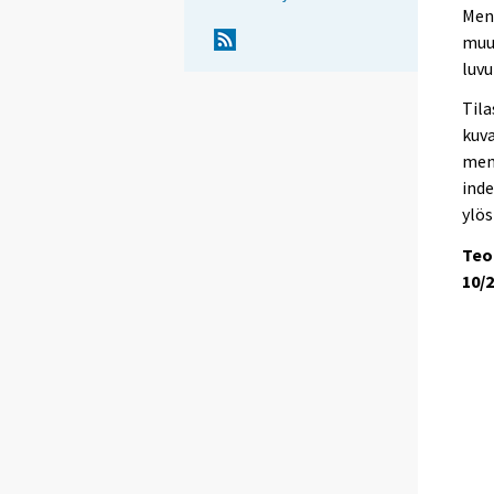
Mene
muut
luvu
Til
kuva
men
ind
ylös
Teo
10/