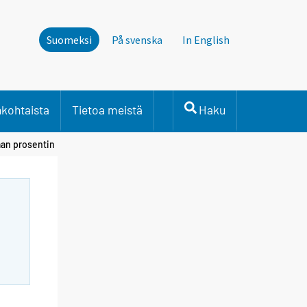
Suomeksi
På svenska
In English
nkohtaista
Tietoa meistä
Haku
aan prosentin