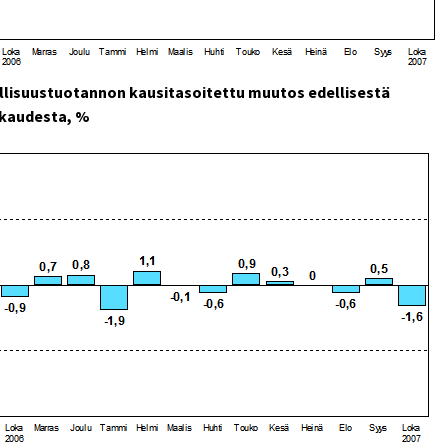
llisuustuotannon kausitasoitettu muutos edellisestä
kaudesta, %