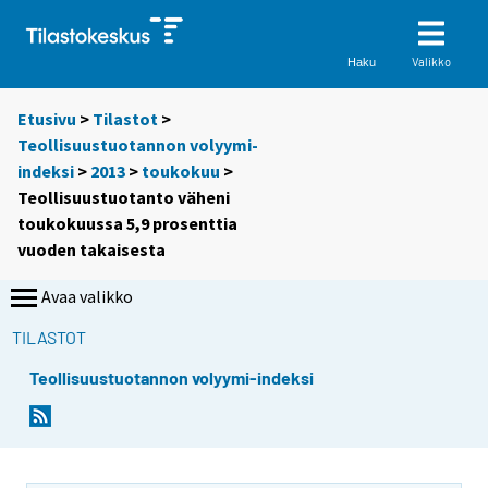
Valikko
Haku
Etusivu
>
Tilastot
>
Teollisuustuotannon volyymi-
indeksi
>
2013
>
toukokuu
>
Teollisuustuotanto väheni
toukokuussa 5,9 prosenttia
vuoden takaisesta
Avaa valikko
TILASTOT
Teollisuustuotannon volyymi-indeksi
Y
Y
o
o
u
u
a
a