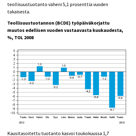
c
c
teollisuustuotanto väheni 5,1 prosenttia vuoden
e
e
takaisesta.
.
.
Teollisuustuotannon (BCDE) työpäiväkorjattu
muutos edellisen vuoden vastaavasta kuukaudesta,
%, TOL 2008
Kausitasoitettu tuotanto kasvoi toukokuussa 1,7