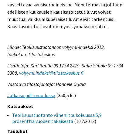
käytettävää kausiveroaineistoa. Menetelmästä johtuen
edellisten kuukausien kausitasoitetut luvut voivat
muuttua, vaikka alkuperäiset luvut eivät tarkentuisi.
Kausitasoitetut luvut on myös työpäiväkorjattu.
Lähde: Teollisuustuotannon volyymi-indeksi 2013,
toukokuu. Tilastokeskus
Lisätietoja: Kari Rautio 09 1734 2479, Salla Simola 09 1734
3308,
volyymi.indeksi@tilastokeskus.fi
Vastaava tilastojohtaja: Hannele Orjala
Julkaisu pdf-muodossa
(350,5 kt)
Katsaukset
Teollisuustuotanto väheni toukokuussa 5,9
prosenttia vuoden takaisesta
(10.7.2013)
Taulukot