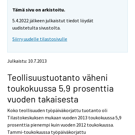
r
r
e
e
Tämä sivu on arkistoitu.
m
m
5.4.2022 jälkeen julkaistut tiedot löydät
o
o
v
v
uudistetulta sivustolta.
i
i
Siirry uudelle tilastosivulle
n
n
g
g
t
t
o
o
Julkaistu: 10.7.2013
a
a
n
n
Teollisuustuotanto väheni
o
o
t
t
toukokuussa 5,9 prosenttia
h
h
e
e
vuoden takaisesta
r
r
s
s
Koko teollisuuden työpäiväkorjattu tuotanto oli
e
e
Tilastokeskuksen mukaan vuoden 2013 toukokuussa 5,9
r
r
v
v
prosenttia pienempi kuin vuoden 2012 toukokuussa.
i
i
Tammi-toukokuussa työpäiväkorjattu