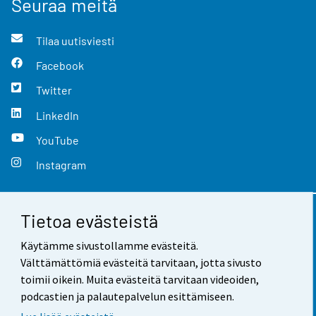
Seuraa meitä
Tilaa uutisviesti
Facebook
Twitter
LinkedIn
YouTube
Instagram
Tietoa evästeistä
Yhteystiedot
Käytämme sivustollamme evästeitä.
Palaute
Välttämättömiä evästeitä tarvitaan, jotta sivusto
toimii oikein. Muita evästeitä tarvitaan videoiden,
Käyttöehdot
podcastien ja palautepalvelun esittämiseen.
Tietosuoja