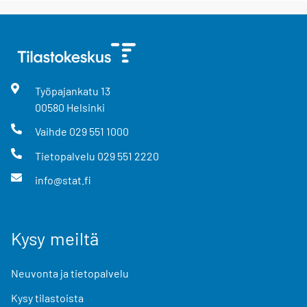
Työpajankatu
13
00580
Helsinki
Vaihde
029 551 1000
Tietopalvelu
029 551 2220
info@stat.fi
Kysy meiltä
Neuvonta ja tietopalvelu
Kysy tilastoista