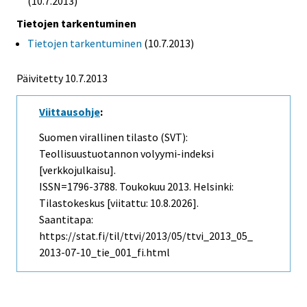
(10.7.2013)
Tietojen tarkentuminen
Tietojen tarkentuminen
(10.7.2013)
Päivitetty 10.7.2013
Viittausohje
:
Suomen virallinen tilasto (SVT):
Teollisuustuotannon volyymi-indeksi
[verkkojulkaisu].
ISSN=1796-3788.
Toukokuu
2013. Helsinki:
Tilastokeskus [viitattu: 10.8.2026].
Saantitapa:
https://stat.fi/til/ttvi/2013/05/ttvi_2013_05_
2013-07-10_tie_001_fi.html