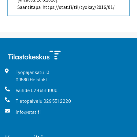
Saantitapa: https://stat.fi/til/tyokay/2016/01/
Työpajankatu
13
00580
Helsinki
Vaihde
029 551 1000
Tietopalvelu
029 551 2220
info@stat.fi