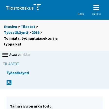
Valikko
Haku
Etusivu
>
Tilastot
>
Työssäkäynti
>
2016
>
Toimiala, työnantajasektori ja
työpaikat
Avaa valikko
TILASTOT
Työssäkäynti
Tämä sivu on arkistoitu.