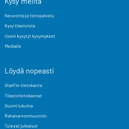
Kysy meiltä
Neuvonta ja tietopalvelu
Kysy tilastoista
Usein kysytyt kysymykset
Medialle
Löydä nopeasti
StatFin-tietokanta
Tilastotietokannat
Suomi lukuina
Rahanarvonmuunnin
Tulevat julkaisut