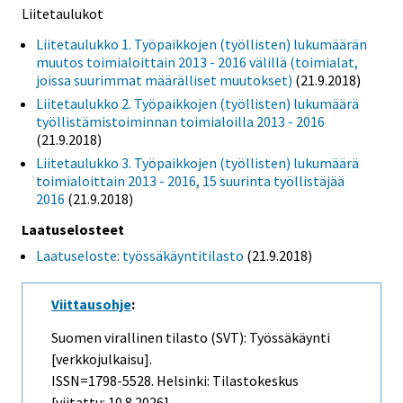
Liitetaulukot
Liitetaulukko 1. Työpaikkojen (työllisten) lukumäärän
muutos toimialoittain 2013 - 2016 välillä (toimialat,
joissa suurimmat määrälliset muutokset)
(21.9.2018)
Liitetaulukko 2. Työpaikkojen (työllisten) lukumäärä
työllistämistoiminnan toimialoilla 2013 - 2016
(21.9.2018)
Liitetaulukko 3. Työpaikkojen (työllisten) lukumäärä
toimialoittain 2013 - 2016, 15 suurinta työllistäjää
2016
(21.9.2018)
Laatuselosteet
Laatuseloste: työssäkäyntitilasto
(21.9.2018)
Viittausohje
:
Suomen virallinen tilasto (SVT): Työssäkäynti
[verkkojulkaisu].
ISSN=1798-5528. Helsinki: Tilastokeskus
[viitattu: 10.8.2026].