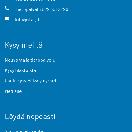
Tietopalvelu
029 551 2220
info@stat.fi
Kysy meiltä
Neuvonta ja tietopalvelu
Kysy tilastoista
Usein kysytyt kysymykset
Medialle
Löydä nopeasti
StatFin-tietokanta