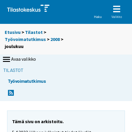
Valikko
Haku
Etusivu
>
Tilastot
>
Työvoimatutkimus
>
2008
>
joulukuu
Avaa valikko
TILASTOT
Työvoimatutkimus
Tämä sivu on arkistoitu.