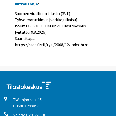
Viittausohje
:
Suomen virallinen tilasto (SVT):
Työvoimatutkimus [verkkojulkaisu].
ISSN=1798-7830. Helsinki: Tilastokeskus
[viitattu: 9.8.2026].
Saantitapa:
https://stat.fi/til/tyti/2008/12/index.html
Työpajankatu
13
00580
Helsinki
Vaihde
029 551 1000