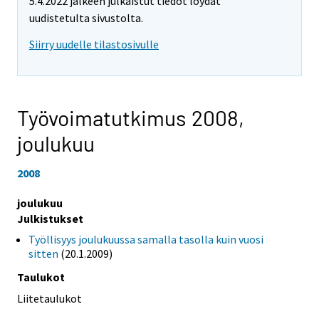
5.4.2022 jälkeen julkaistut tiedot löydät
uudistetulta sivustolta.
Siirry uudelle tilastosivulle
Työvoimatutkimus 2008,
joulukuu
2008
joulukuu
Julkistukset
Työllisyys joulukuussa samalla tasolla kuin vuosi
sitten
(20.1.2009)
Taulukot
Liitetaulukot