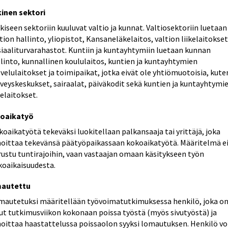
kinen sektori
kiseen sektoriin kuuluvat valtio ja kunnat. Valtiosektoriin luetaan
tion hallinto, yliopistot, Kansaneläkelaitos, valtion liikelaitokset
siaaliturvarahastot. Kuntiin ja kuntayhtymiin luetaan kunnan
linto, kunnallinen koululaitos, kuntien ja kuntayhtymien
velulaitokset ja toimipaikat, jotka eivät ole yhtiömuotoisia, kute
veyskeskukset, sairaalat, päiväkodit sekä kuntien ja kuntayhtymi
kelaitokset.
oaikatyö
oaikatyötä tekeväksi luokitellaan palkansaaja tai yrittäjä, joka
moittaa tekevänsä päätyöpaikassaan kokoaikatyötä. Määritelmä e
rustu tuntirajoihin, vaan vastaajan omaan käsitykseen työn
koaikaisuudesta.
autettu
mautetuksi määritellään työvoimatutkimuksessa henkilö, joka o
lut tutkimusviikon kokonaan poissa työstä (myös sivutyöstä) ja
moittaa haastattelussa poissaolon syyksi lomautuksen. Henkilö vo