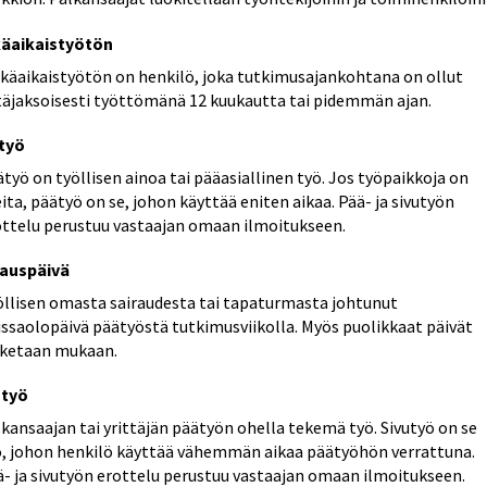
käaikaistyötön
tkäaikaistyötön on henkilö, joka tutkimusajankohtana on ollut
täjaksoisesti työttömänä 12 kuukautta tai pidemmän ajan.
työ
työ on työllisen ainoa tai pääasiallinen työ. Jos työpaikkoja on
ita, päätyö on se, johon käyttää eniten aikaa. Pää- ja sivutyön
ottelu perustuu vastaajan omaan ilmoitukseen.
rauspäivä
öllisen omasta sairaudesta tai tapaturmasta johtunut
issaolopäivä päätyöstä tutkimusviikolla. Myös puolikkaat päivät
sketaan mukaan.
utyö
kansaajan tai yrittäjän päätyön ohella tekemä työ. Sivutyö on se
ö, johon henkilö käyttää vähemmän aikaa päätyöhön verrattuna.
ä- ja sivutyön erottelu perustuu vastaajan omaan ilmoitukseen.