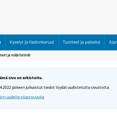
a
Kyselyt ja tiedonkeruut
Tuotteet ja palvelut
Aja
teet ja määritelmät
ämä sivu on arkistoitu.
.4.2022 jälkeen julkaistut tiedot löydät uudistetulta sivustolta.
iirry uudelle tilastosivulle