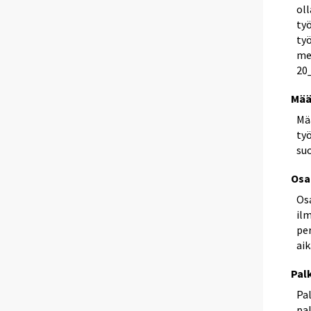
oll
ty
ty
me
20
Mää
Mä
työ
suo
Osa
Osa
il
pe
aik
Pal
Pal
pal