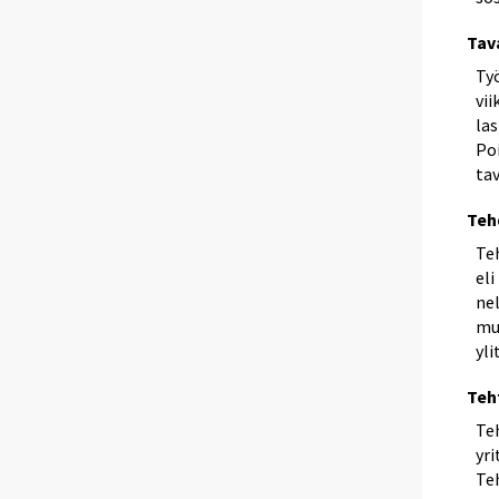
Tav
Ty
vi
las
Poi
ta
Teh
Te
eli
nel
muk
yli
Teh
Teh
yr
Teh