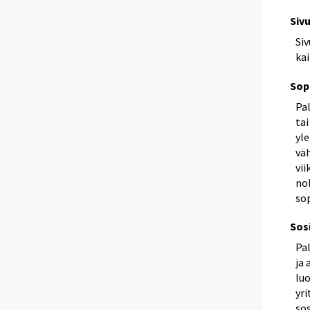
Siv
Si
kai
Sop
Pa
tai
yl
vä
vii
nol
so
Sos
Pa
ja 
luo
yr
so