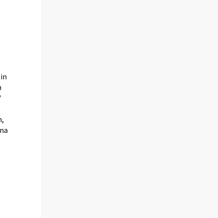
in
n
"
n,
ana