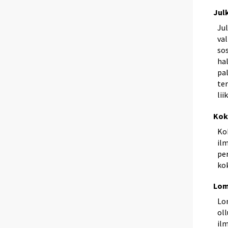
Jul
Jul
val
so
hal
pal
ter
lii
Kok
Kok
il
pe
ko
Lom
Lo
ol
il