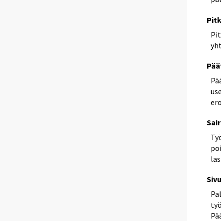
Pit
Pi
yh
Pää
Pää
use
er
Sai
Ty
po
la
Siv
Pal
ty
Pä