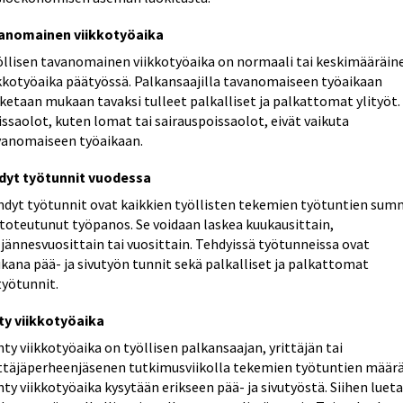
anomainen viikkotyöaika
öllisen tavanomainen viikkotyöaika on normaali tai keskimääräin
ikkotyöaika päätyössä. Palkansaajilla tavanomaiseen työaikaan
ketaan mukaan tavaksi tulleet palkalliset ja palkattomat ylityöt.
ssaolot, kuten lomat tai sairauspoissaolot, eivät vaikuta
vanomaiseen työaikaan.
dyt työtunnit vuodessa
hdyt työtunnit ovat kaikkien työllisten tekemien työtuntien su
 toteutunut työpanos. Se voidaan laskea kuukausittain,
jännesvuosittain tai vuosittain. Tehdyissä työtunneissa ovat
ana pää- ja sivutyön tunnit sekä palkalliset ja palkattomat
työtunnit.
ty viikkotyöaika
ty viikkotyöaika on työllisen palkansaajan, yrittäjän tai
ittäjäperheenjäsenen tutkimusviikolla tekemien työtuntien määrä
ty viikkotyöaika kysytään erikseen pää- ja sivutyöstä. Siihen luet