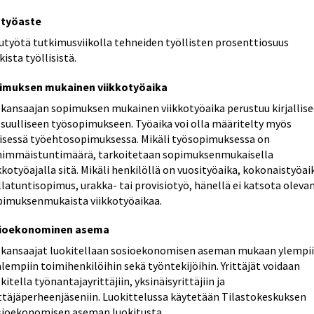
utyöaste
vutyötä tutkimusviikolla tehneiden työllisten prosenttiosuus
kista työllisistä.
imuksen mukainen viikkotyöaika
lkansaajan sopimuksen mukainen viikkotyöaika perustuu kirjallis
 suulliseen työsopimukseen. Työaika voi olla määritelty myös
eisessä työehtosopimuksessa. Mikäli työsopimuksessa on
himmäistuntimäärä, tarkoitetaan sopimuksenmukaisella
kkotyöajalla sitä. Mikäli henkilöllä on vuosityöaika, kokonaistyöai
latuntisopimus, urakka- tai provisiotyö, hänellä ei katsota oleva
pimuksenmukaista viikkotyöaikaa.
ioekonominen asema
lkansaajat luokitellaan sosioekonomisen aseman mukaan ylempi
alempiin toimihenkilöihin sekä työntekijöihin. Yrittäjät voidaan
kitella työnantajayrittäjiin, yksinäisyrittäjiin ja
ittäjäperheenjäseniin. Luokittelussa käytetään Tilastokeskuksen
sioekonomisen aseman luokitusta.