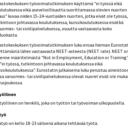
lastokeskuksen työvoimatutkimuksen käyttämä "ei työssä eikä
ulutuksessa eikä asevelvollisuutta suorittamassa olevien nuorten
us" kuvaa niiden 15-24-vuotiaiden nuorten, jotka eivät ole työssä,
tkintoon johtavassa koulutuksessa, kurssikoulutuksessa eivätkä
usmies- tai siviilipalveluksessa, osuutta vastaavasta koko
luokasta.
lastokeskuksen työvoimatutkimuksen luku eroaa hieman Eurostat
yttämästä lähes vastaavasta NEET-asteesta (NEET rate). NEET o
henne määritelmästä "Not in Employment, Education or Training
 "ei työssä, tutkintoon johtavassa koulutuksessa eikä
ssikoulutuksessa". Eurostatin julkaisema luku perustuu aineistoo
sa varusmies- tai siviilipalveluksessa olevat nuoret eivät ole muk
rusjoukossa.
yöllinen
työllinen on henkilö, joka on työtön tai työvoiman ulkopuolella.
atyö
atyö on kello 18-23 välisenä aikana tehtävää työtä.