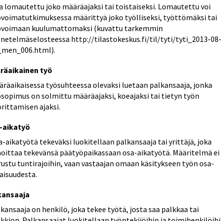
a lomautettu joko määräajaksi tai toistaiseksi. Lomautettu voi
övoimatutkimuksessa määrittyä joko työlliseksi, työttömäksi tai
övoimaan kuulumattomaksi (kuvattu tarkemmin
netelmäselosteessa http://tilastokeskus.fi/til/tyti/tyti_2013-08
_men_006.html).
räaikainen työ
äräaikaisessa työsuhteessa olevaksi luetaan palkansaaja, jonka
sopimus on solmittu määräajaksi, koeajaksi tai tietyn työn
rittamisen ajaksi.
-aikatyö
-aikatyötä tekeväksi luokitellaan palkansaaja tai yrittäjä, joka
moittaa tekevänsä päätyöpaikassaan osa-aikatyötä. Määritelmä ei
rustu tuntirajoihin, vaan vastaajan omaan käsitykseen työn osa-
aisuudesta.
kansaaja
kansaaja on henkilö, joka tekee työtä, josta saa palkkaa tai
kkion. Palkansaajat luokitellaan työntekijöihin ja toimihenkilöihi