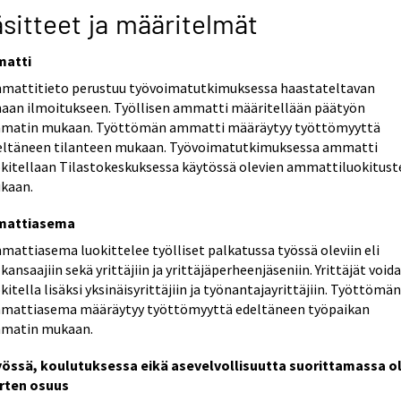
sitteet ja määritelmät
atti
mattitieto perustuu työvoimatutkimuksessa haastateltavan
aan ilmoitukseen. Työllisen ammatti määritellään päätyön
matin mukaan. Työttömän ammatti määräytyy työttömyyttä
eltäneen tilanteen mukaan. Työvoimatutkimuksessa ammatti
okitellaan Tilastokeskuksessa käytössä olevien ammattiluokitust
kaan.
attiasema
attiasema luokittelee työlliset palkatussa työssä oleviin eli
kansaajiin sekä yrittäjiin ja yrittäjäperheenjäseniin. Yrittäjät void
kitella lisäksi yksinäisyrittäjiin ja työnantajayrittäjiin. Työttömä
mattiasema määräytyy työttömyyttä edeltäneen työpaikan
matin mukaan.
työssä, koulutuksessa eikä asevelvollisuutta suorittamassa o
rten osuus