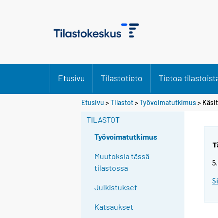
Etusivu
Tilastotieto
Tietoa tilastoist
S
Etusivu
>
Tilastot
>
Työvoimatutkimus
> Käsit
i
TILASTOT
i
r
Työvoimatutkimus
r
T
y
Muutoksia tässä
5
t
tilastossa
t
S
Julkistukset
o
i
Katsaukset
s