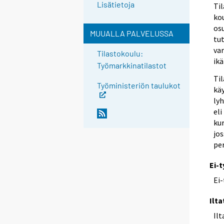
Lisätietoja
Ti
ko
osu
MUUALLA PALVELUSSA
tu
var
Tilastokoulu:
ikä
Työmarkkinatilastot
Ti
Työministeriön taulukot
kä
ly
eli
kur
jos
pe
Ei-t
Ei-
Ilt
Ilt