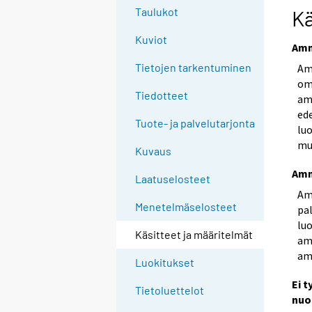
e
Taulukot
Kä
e
Kuviot
n
Amm
p
Tietojen tarkentuminen
Am
a
om
l
Tiedotteet
am
v
ed
Tuote- ja palvelutarjonta
e
lu
mu
l
Kuvaus
u
Amm
u
Laatuselosteet
Amm
n
Menetelmäselosteet
pal
.
luo
Käsitteet ja määritelmät
am
am
Luokitukset
Ei 
Tietoluettelot
nuo