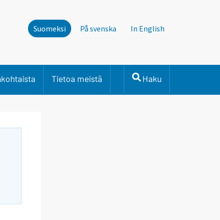
Suomeksi
På svenska
In English
nkohtaista
Tietoa meistä
Haku