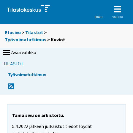
Valikko
Haku
Etusivu
>
Tilastot
>
Työvoimatutkimus
> Kuviot
Avaa valikko
TILASTOT
Työvoimatutkimus
Tämä sivu on arkistoitu.
5.4.2022 jälkeen julkaistut tiedot löydät