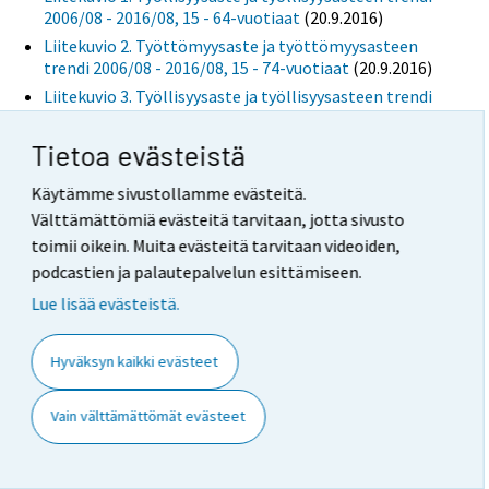
2006/08 - 2016/08, 15 - 64-vuotiaat
(20.9.2016)
Liitekuvio 2. Työttömyysaste ja työttömyysasteen
trendi 2006/08 - 2016/08, 15 - 74-vuotiaat
(20.9.2016)
Liitekuvio 3. Työllisyysaste ja työllisyysasteen trendi
1989/01 - 2016/08, 15 - 64-vuotiaat
(20.9.2016)
Liitekuvio 4. Työttömyysaste ja työttömyysasteen
Tietoa evästeistä
trendi 1989/01 - 2016/08, 15 - 74-vuotiaat
(20.9.2016)
Käytämme sivustollamme evästeitä.
heinäkuu
Välttämättömiä evästeitä tarvitaan, jotta sivusto
Liitekuvio 1. Työllisyysaste ja työllisyysasteen trendi
toimii oikein. Muita evästeitä tarvitaan videoiden,
2006/07 - 2016/07, 15 - 64-vuotiaat
(23.8.2016)
podcastien ja palautepalvelun esittämiseen.
Liitekuvio 2. Työttömyysaste ja työttömyysasteen
Lue lisää evästeistä.
trendi 2006/07 - 2016/07, 15 - 74-vuotiaat
(23.8.2016)
Liitekuvio 3. Työllisyysaste ja työllisyysasteen trendi
1989/01 - 2016/07, 15 - 64-vuotiaat
(23.8.2016)
Hyväksyn kaikki evästeet
Liitekuvio 4. Työttömyysaste ja työttömyysasteen
trendi 1989/01 - 2016/07, 15 - 74-vuotiaat
(23.8.2016)
Vain välttämättömät evästeet
kesäkuu
Liitekuvio 1. Työllisyysaste ja työllisyysasteen trendi