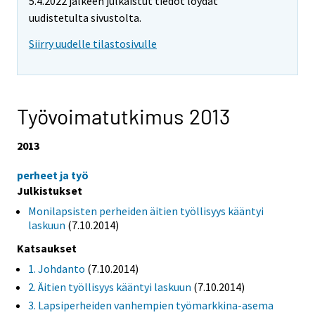
5.4.2022 jälkeen julkaistut tiedot löydät
uudistetulta sivustolta.
Siirry uudelle tilastosivulle
Työvoimatutkimus 2013
2013
perheet ja työ
Julkistukset
Monilapsisten perheiden äitien työllisyys kääntyi
laskuun
(7.10.2014)
Katsaukset
1. Johdanto
(7.10.2014)
2. Äitien työllisyys kääntyi laskuun
(7.10.2014)
3. Lapsiperheiden vanhempien työmarkkina-asema