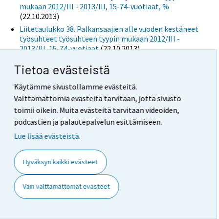
mukaan 2012/III - 2013/III, 15-74-vuotiaat, %
(22.10.2013)
Liitetaulukko 38. Palkansaajien alle vuoden kestäneet
työsuhteet työsuhteen tyypin mukaan 2012/III -
2013/III, 15-74-vuotiaat
(22.10.2013)
Liitetaulukko 39. Palkansaajien alle vuoden kestäneet
Tietoa evästeistä
työsuhteet työsuhteen tyypin mukaan 2012/III -
2013/III, 15-74-vuotiaat, %
(22.10.2013)
Käytämme sivustollamme evästeitä.
Liitetaulukko 40. Työttömät sukupuolen ja iän
Välttämättömiä evästeitä tarvitaan, jotta sivusto
mukaan 2012/III - 2013/III
(22.10.2013)
toimii oikein. Muita evästeitä tarvitaan videoiden,
Liitetaulukko 41. Työttömyysaste sukupuolen ja iän
podcastien ja palautepalvelun esittämiseen.
mukaan 2012/III - 2013/III
(22.10.2013)
Lue lisää evästeistä.
Liitetaulukko 42. Työttömyysasteet
aluehallintovirastojen (AVI) mukaan 2012/III -
2013/III
(22.10.2013)
Hyväksyn kaikki evästeet
Liitetaulukko 43. Työttömyysasteet maakunnan
(2011) mukaan 2012/III - 2013/III
(22.10.2013)
Vain välttämättömät evästeet
Kuviot
Liitekuvio 1. Työlliset ja työllisten trendi
(22.10.2013)