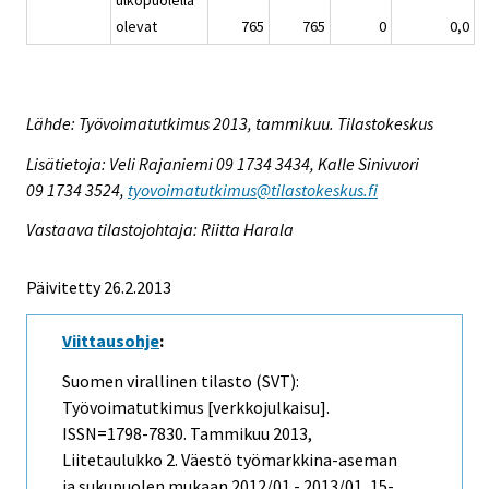
olevat
765
765
0
0,0
Lähde: Työvoimatutkimus 2013, tammikuu. Tilastokeskus
Lisätietoja: Veli Rajaniemi 09 1734 3434, Kalle Sinivuori
09 1734 3524,
tyovoimatutkimus@tilastokeskus.fi
Vastaava tilastojohtaja: Riitta Harala
Päivitetty 26.2.2013
Viittausohje
:
Suomen virallinen tilasto (SVT):
Työvoimatutkimus [verkkojulkaisu].
ISSN=1798-7830.
Tammikuu
2013,
Liitetaulukko 2. Väestö työmarkkina-aseman
ja sukupuolen mukaan 2012/01 - 2013/01, 15-