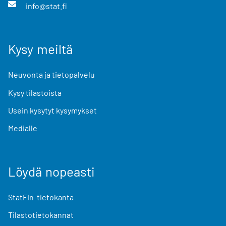
info@stat.fi
Kysy meiltä
Neuvonta ja tietopalvelu
Kysy tilastoista
Usein kysytyt kysymykset
Medialle
Löydä nopeasti
StatFin-tietokanta
Tilastotietokannat