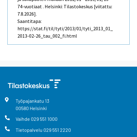
74-vuotiaat . Helsinki: Tilastokeskus [viitattu:
7.8.2026].
Saantitapa:
https://stat.fi/til/tyti/2013/01/tyti_2013_01_
2013-02-26_tau_002_fi.html
Työpajankatu
13
00580
Helsinki
Vaihde
029 551 1000
Tietopalvelu
029 551 2220