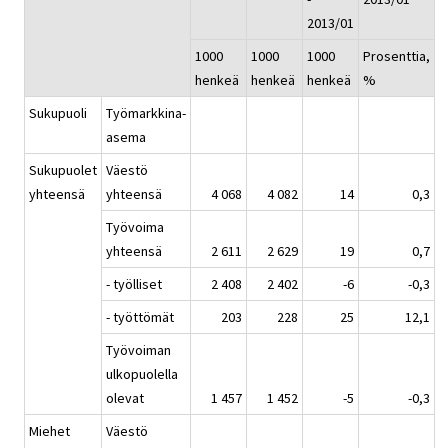
2013/01
1000
1000
1000
Prosenttia,
henkeä
henkeä
henkeä
%
Sukupuoli
Työmarkkina-
asema
Sukupuolet
Väestö
yhteensä
yhteensä
4 068
4 082
14
0,3
Työvoima
yhteensä
2 611
2 629
19
0,7
- työlliset
2 408
2 402
-6
-0,3
- työttömät
203
228
25
12,1
Työvoiman
ulkopuolella
olevat
1 457
1 452
-5
-0,3
Miehet
Väestö