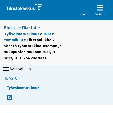
Valikko
Haku
Etusivu
>
Tilastot
>
Työvoimatutkimus
>
2013
>
tammikuu
> Liitetaulukko 2.
Väestö työmarkkina-aseman ja
sukupuolen mukaan 2012/01 -
2013/01, 15-74-vuotiaat
Avaa valikko
TILASTOT
Työvoimatutkimus