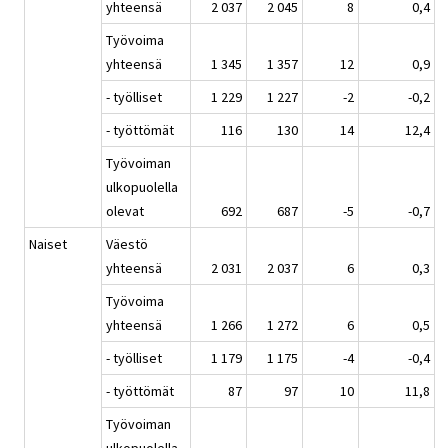
yhteensä
2 037
2 045
8
0,4
Työvoima
yhteensä
1 345
1 357
12
0,9
- työlliset
1 229
1 227
-2
-0,2
- työttömät
116
130
14
12,4
Työvoiman
ulkopuolella
olevat
692
687
-5
-0,7
Naiset
Väestö
yhteensä
2 031
2 037
6
0,3
Työvoima
yhteensä
1 266
1 272
6
0,5
- työlliset
1 179
1 175
-4
-0,4
- työttömät
87
97
10
11,8
Työvoiman
ulkopuolella