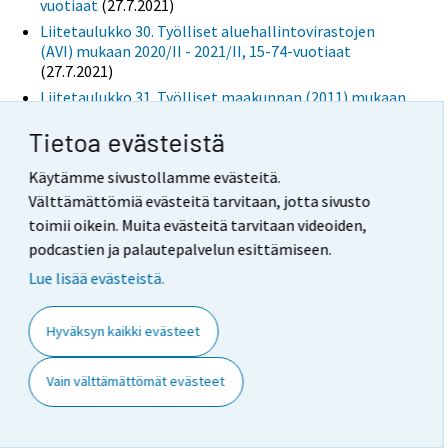
vuotiaat
(27.7.2021)
Liitetaulukko 30. Työlliset aluehallintovirastojen
(AVI) mukaan 2020/II - 2021/II, 15-74-vuotiaat
(27.7.2021)
Liitetaulukko 31. Työlliset maakunnan (2011) mukaan
2020/II - 2021/II, 15-74-vuotiaat
(27.7.2021)
Tietoa evästeistä
Liitetaulukko 32. Osa-aikatyölliset sukupuolen
mukaan 2020/II - 2021/II, 15-74-vuotiaat
(27.7.2021)
Käytämme sivustollamme evästeitä.
Liitetaulukko 33. Osa-aikatyöllisten osuus kaikista
Välttämättömiä evästeitä tarvitaan, jotta sivusto
työllisistä sukupuolen mukaan 2020/II - 2021/II, 15-
toimii oikein. Muita evästeitä tarvitaan videoiden,
74-vuotiaat, %
(27.7.2021)
podcastien ja palautepalvelun esittämiseen.
Liitetaulukko 34. Palkansaajat toimialoittain (TOL
2008) 2020/II - 2021/II, 15-74-vuotiaat
(27.7.2021)
Lue lisää evästeistä.
Liitetaulukko 35. Palkansaajien tehdyt työtunnit
toimialoittain (TOL 2008) 2020/II - 2021/II, 15-74-
Hyväksyn kaikki evästeet
vuotiaat
(27.7.2021)
Liitetaulukko 36. Palkansaajat työsuhteen tyypin
Vain välttämättömät evästeet
mukaan 2020/II - 2021/II, 15-74-vuotiaat
(27.7.2021)
Liitetaulukko 37. Palkansaajat työsuhteen tyypin
mukaan 2020/II - 2021/II, 15-74-vuotiaat, %