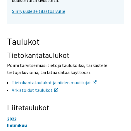
o
o
uudistetulta sivustolta.
i
i
Siirry uudelle tilastosivulle
s
s
e
e
e
e
n
n
p
p
Taulukot
a
a
l
l
v
v
Tietokantataulukot
e
e
l
l
Poimi tarvitsemiasi tietoja taulukoiksi, tarkastele
u
u
tietoja kuvioina, tai lataa dataa käyttöösi.
u
u
n
n
Tietokantataulukot ja niiden muuttujat
.
.
Arkistoidut taulukot
Liitetaulukot
2022
helmikuu