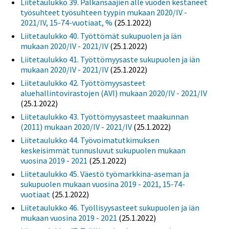
Liitetaulukko 39. Palkansaajien alle vuoden kestäneet
työsuhteet työsuhteen tyypin mukaan 2020/IV -
2021/IV, 15-74-vuotiaat, %
(25.1.2022)
Liitetaulukko 40. Työttömät sukupuolen ja iän
mukaan 2020/IV - 2021/IV
(25.1.2022)
Liitetaulukko 41. Työttömyysaste sukupuolen ja iän
mukaan 2020/IV - 2021/IV
(25.1.2022)
Liitetaulukko 42. Työttömyysasteet
aluehallintovirastojen (AVI) mukaan 2020/IV - 2021/IV
(25.1.2022)
Liitetaulukko 43. Työttömyysasteet maakunnan
(2011) mukaan 2020/IV - 2021/IV
(25.1.2022)
Liitetaulukko 44. Työvoimatutkimuksen
keskeisimmät tunnusluvut sukupuolen mukaan
vuosina 2019 - 2021
(25.1.2022)
Liitetaulukko 45. Väestö työmarkkina-aseman ja
sukupuolen mukaan vuosina 2019 - 2021, 15-74-
vuotiaat
(25.1.2022)
Liitetaulukko 46. Työllisyysasteet sukupuolen ja iän
mukaan vuosina 2019 - 2021
(25.1.2022)