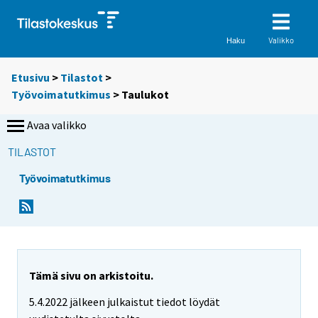
Valikko
Haku
Etusivu
>
Tilastot
>
Työvoimatutkimus
> Taulukot
Avaa valikko
TILASTOT
Työvoimatutkimus
S
S
i
i
i
i
r
r
r
r
y
y
Tämä sivu on arkistoitu.
t
t
5.4.2022 jälkeen julkaistut tiedot löydät
t
t