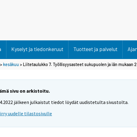
a
Kyselyt ja tiedonkeruut
Tuotteet ja palvelut
Aja
>
kesäkuu
> Liitetaulukko 7. Työllisyysasteet sukupuolen ja iän mukaan 
ämä sivu on arkistoitu.
.4.2022 jälkeen julkaistut tiedot löydät uudistetulta sivustolta.
iirry uudelle tilastosivulle