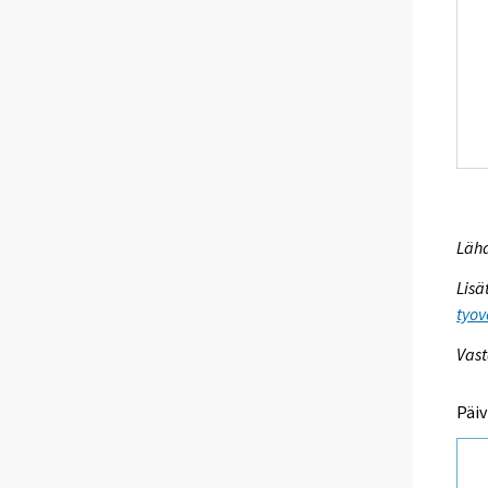
Lähd
Lisä
tyov
Vast
Päiv