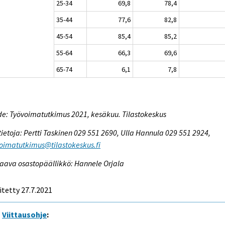
25-34
69,8
78,4
35-44
77,6
82,8
45-54
85,4
85,2
55-64
66,3
69,6
65-74
6,1
7,8
e: Työvoimatutkimus 2021, kesäkuu. Tilastokeskus
tietoja: Pertti Taskinen 029 551 2690, Ulla Hannula 029 551 2924,
oimatutkimus@tilastokeskus.fi
aava osastopäällikkö: Hannele Orjala
itetty 27.7.2021
Viittausohje
: