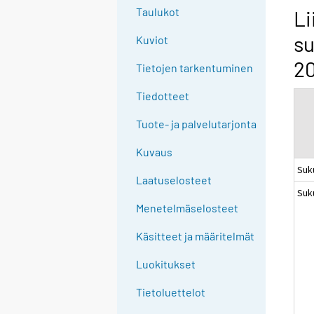
g
Taulukot
Li
t
su
Kuviot
o
a
2
Tietojen tarkentuminen
n
o
Tiedotteet
t
Tuote- ja palvelutarjonta
h
e
Kuvaus
r
Suk
s
Laatuselosteet
Suk
e
Menetelmäselosteet
r
v
Käsitteet ja määritelmät
i
c
Luokitukset
e
Tietoluettelot
.