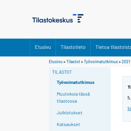
Etusivu
Tilastotieto
Tietoa tilastoist
Y
Etusivu
>
Tilastot
>
Työvoimatutkimus
>
2021
o
TILASTOT
u
a
Työvoimatutkimus
r
T
e
Muutoksia tässä
5
m
tilastossa
o
S
Julkistukset
v
i
Katsaukset
n