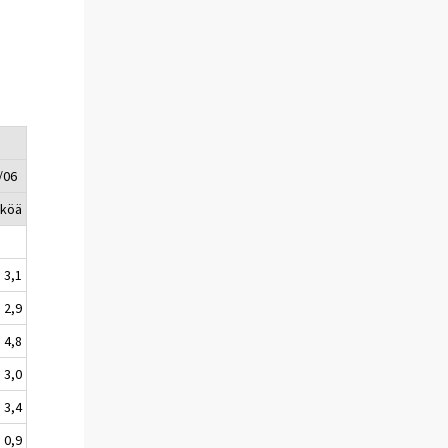
/06
kköä
3,1
2,9
4,8
3,0
3,4
0,9