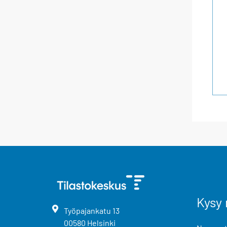
Kysy 
Työpajankatu
13
00580
Helsinki