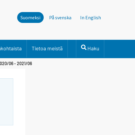
Suomeksi
På svenska
In English
nkohtaista
Tietoa meistä
Haku
2020/06 - 2021/06