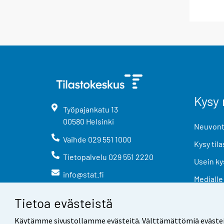
Kysy 
Työpajankatu
13
00580
Helsinki
Neuvonta
Vaihde
029 551 1000
Kysy tila
Tietopalvelu
029 551 2220
Usein ky
info@stat.fi
Medialle
Tietoa evästeistä
Käytämme sivustollamme evästeitä. Välttämättömiä evästeitä t