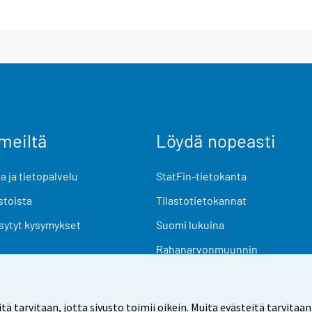
meiltä
Löydä nopeasti
 ja tietopalvelu
StatFin-tietokanta
stoista
Tilastotietokannat
sytyt kysymykset
Suomi lukuina
Rahanarvonmuunnin
Tulevat julkaisut
Tutkimusaineistot
arvitaan, jotta sivusto toimii oikein. Muita evästeitä tarvitaan