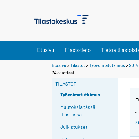
Etusivu
Tilastotieto
Tietoa tilastoist
Etusivu
>
Tilastot
>
Työvoimatutkimus
>
2014
Y
74-vuotiaat
o
TILASTOT
u
a
Työvoimatutkimus
r
T
e
Muutoksia tässä
5
m
tilastossa
o
S
Julkistukset
v
i