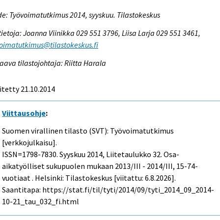
e: Työvoimatutkimus 2014, syyskuu. Tilastokeskus
tietoja: Joanna Viinikka 029 551 3796, Liisa Larja 029 551 3461,
oimatutkimus@tilastokeskus.fi
aava tilastojohtaja: Riitta Harala
itetty 21.10.2014
Viittausohje
:
Suomen virallinen tilasto (SVT): Työvoimatutkimus
[verkkojulkaisu].
ISSN=1798-7830.
Syyskuu
2014, Liitetaulukko 32. Osa-
aikatyölliset sukupuolen mukaan 2013/III - 2014/III, 15-74-
vuotiaat . Helsinki: Tilastokeskus [viitattu: 6.8.2026].
Saantitapa: https://stat.fi/til/tyti/2014/09/tyti_2014_09_2014-
10-21_tau_032_fi.html