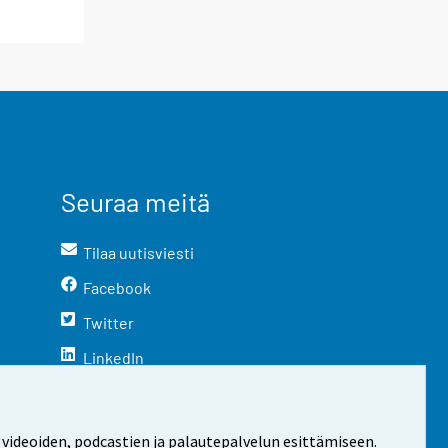
Seuraa meitä
Tilaa uutisviesti
Facebook
Twitter
LinkedIn
YouTube
Instagram
 videoiden, podcastien ja palautepalvelun esittämiseen.