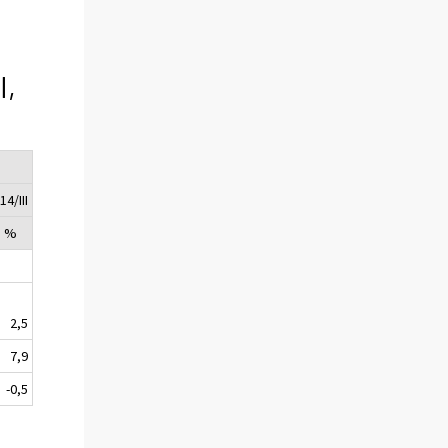
I,
14/III
, %
2,5
7,9
-0,5