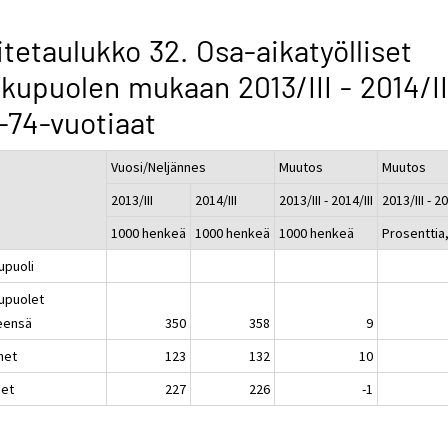
itetaulukko 32. Osa-aikatyölliset
kupuolen mukaan 2013/III - 2014/II
-74-vuotiaat
Vuosi/Neljännes
Muutos
Muutos
2013/III
2014/III
2013/III - 2014/III
2013/III - 20
1000 henkeä
1000 henkeä
1000 henkeä
Prosenttia
upuoli
upuolet
eensä
350
358
9
het
123
132
10
set
227
226
-1