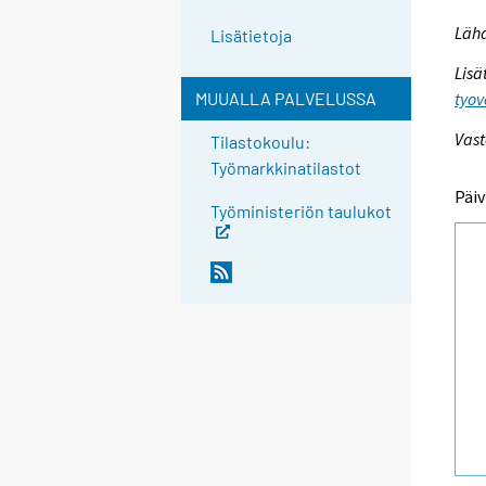
Lähd
Lisätietoja
Lisä
tyov
MUUALLA PALVELUSSA
Vast
Tilastokoulu:
Työmarkkinatilastot
Päiv
Työministeriön taulukot