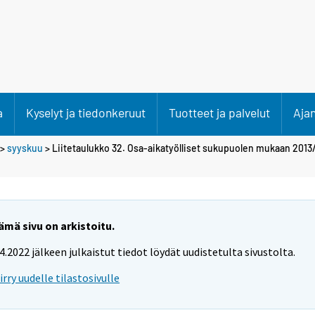
a
Kyselyt ja tiedonkeruut
Tuotteet ja palvelut
Aja
>
syyskuu
> Liitetaulukko 32. Osa-aikatyölliset sukupuolen mukaan 2013/II
ämä sivu on arkistoitu.
.4.2022 jälkeen julkaistut tiedot löydät uudistetulta sivustolta.
iirry uudelle tilastosivulle