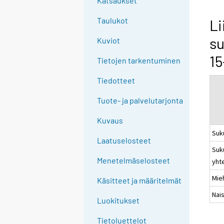
Katsaukset
n
g
Taulukot
Li
t
su
Kuviot
o
a
15
Tietojen tarkentuminen
n
o
Tiedotteet
t
Tuote- ja palvelutarjonta
h
e
Kuvaus
r
Suk
s
Laatuselosteet
Suk
e
Menetelmäselosteet
yht
r
v
Mie
Käsitteet ja määritelmät
i
Nai
c
Luokitukset
e
Tietoluettelot
.