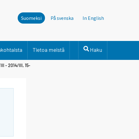
Suomeksi
På svenska
In English
nkohtaista
Tietoa meistä
Haku
I - 2014/III, 15-