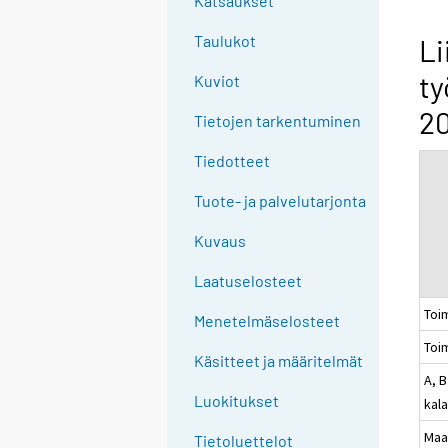
Katsaukset
n
g
Taulukot
Li
t
ty
Kuviot
o
a
20
Tietojen tarkentuminen
n
o
Tiedotteet
t
Tuote- ja palvelutarjonta
h
e
Kuvaus
r
s
Laatuselosteet
e
Toi
Menetelmäselosteet
r
Toi
v
Käsitteet ja määritelmät
i
A, B
c
Luokitukset
kal
e
Maa
Tietoluettelot
.