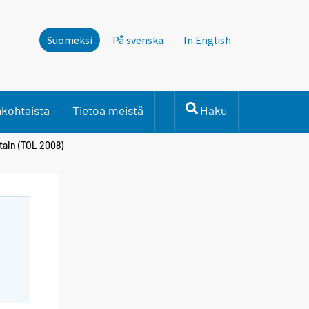
Suomeksi
På svenska
In English
nkohtaista
Tietoa meistä
Haku
ttain (TOL 2008)