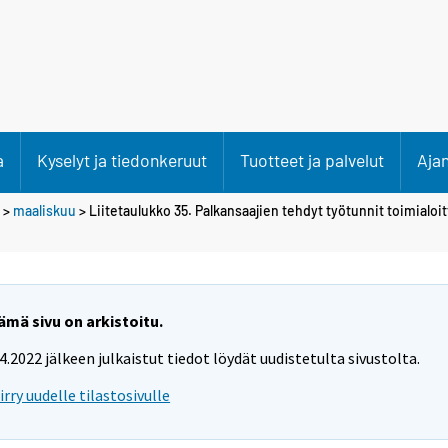
a
Kyselyt ja tiedonkeruut
Tuotteet ja palvelut
Aja
>
maaliskuu
> Liitetaulukko 35. Palkansaajien tehdyt työtunnit toimialoi
ämä sivu on arkistoitu.
.4.2022 jälkeen julkaistut tiedot löydät uudistetulta sivustolta.
iirry uudelle tilastosivulle