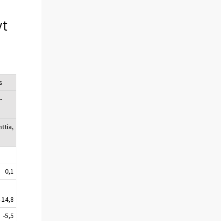
yt
s
-
ttia,
0,1
-14,8
-5,5