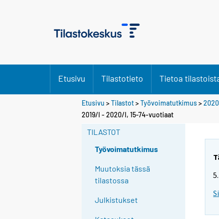
Etusivu
Tilastotieto
Tietoa tilastoist
Etusivu
>
Tilastot
>
Työvoimatutkimus
>
2020
Y
2019/I - 2020/I, 15-74-vuotiaat
o
TILASTOT
u
a
Työvoimatutkimus
r
T
e
Muutoksia tässä
5
m
tilastossa
o
S
Julkistukset
v
i