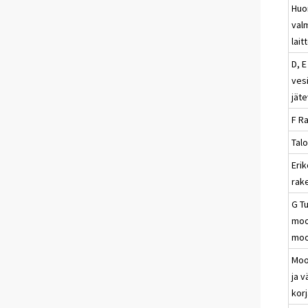
Huo
val
lait
D, E
vesi
jät
F R
Tal
Erik
rak
G Tu
moo
moo
Moo
ja 
kor