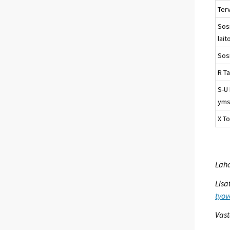
Ter
Sosi
lait
Sos
R Ta
S-U
yms
X T
Lähd
Lisä
tyov
Vast