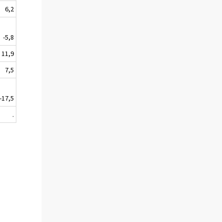
6,2
-5,8
11,9
7,5
-17,5
.