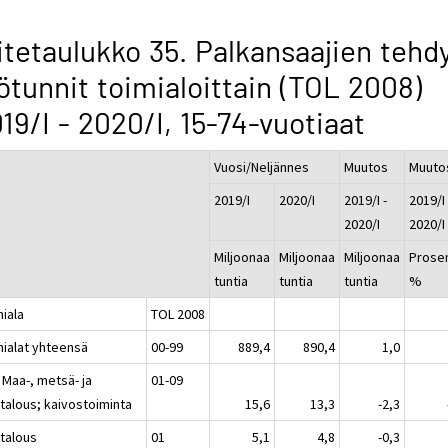
itetaulukko 35. Palkansaajien tehd
ötunnit toimialoittain (TOL 2008)
19/I - 2020/I, 15-74-vuotiaat
Vuosi/Neljännes
Muutos
Muuto
2019/I
2020/I
2019/I -
2019/I 
2020/I
2020/I
Miljoonaa
Miljoonaa
Miljoonaa
Prosen
tuntia
tuntia
tuntia
%
miala
TOL 2008
mialat yhteensä
00-99
889,4
890,4
1,0
 Maa-, metsä- ja
01-09
atalous; kaivostoiminta
15,6
13,3
-2,3
talous
01
5,1
4,8
-0,3