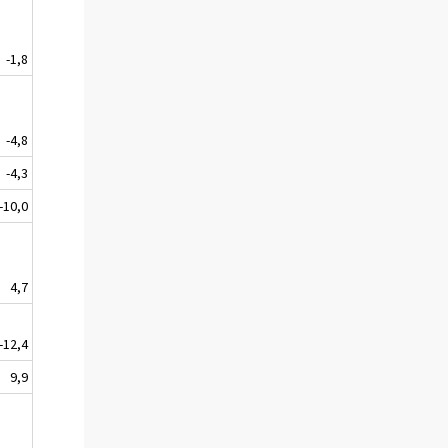
-1,8
-4,8
-4,3
-10,0
4,7
-12,4
9,9