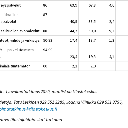
veyspalvelut
86
63,9
67,8
4,0
aalihuollon
87
ospalvelut
40,9
38,5
-2,4
iaalihuollon avopalvelut
88
44,7
50,0
5,3
iteet, viihde ja virkistys
90-93
17,4
18,7
1,3
 Muu palvelutoiminta
94-99
.
23,4
19,3
-4,1
oimiala tuntematon
00
2,2
2,9
.
e: Työvoimatutkimus 2020, maaliskuu.Tilastokeskus
tietoja: Tatu Leskinen 029 551 3285, Joanna Viinikka 029 551 3796,
oimatutkimus@tilastokeskus.fi
aava tilastojohtaja: Jari Tarkoma