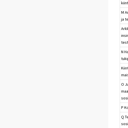
kiin
M Am
ja t
Arkk
insi
test
N Ha
tuk
Kiin
mai
O Ju
maa
sos
P K
Q T
sosi