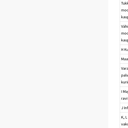
Tuk
moo
kau
Vähi
moo
kau
H Ku
Maa-
Vara
palv
kuri
I Ma
rav
J In
K, L
vak