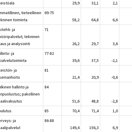
teistöala
29,9
32,1
2,1
matillinen, tieteellinen
69-75
ekninen toiminta
58,2
64,8
6,6
itehti- ja
71
nööripalvelut; tekninen
aus ja analysointi
26,2
29,7
3,6
llinto- ja
77-82
ipalvelutoiminta
39,6
37,5
-2,1
teistön- ja
81
semanhoito
21,4
20,9
-0,6
lkinen hallinto ja
84
npuolustus; pakollinen
iaalivakuutus
51,6
48,8
-2,8
oulutus
85
70,4
71,4
1,0
erveys- ja
86-88
aalipalvelut
149,4
156,3
6,9