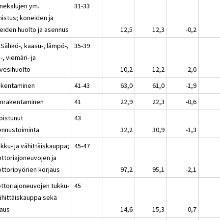
nekalujen ym.
31-33
mistus; koneiden ja
teiden huolto ja asennus
12,5
12,3
-0,2
 Sähkö-, kaasu-, lämpö-,
35-39
-, viemäri- ja
evesihuolto
10,2
12,2
2,0
akentaminen
41-43
63,0
61,0
-1,9
onrakentaminen
41
22,9
22,3
-0,6
oistunut
43
ennustoiminta
32,2
30,9
-1,3
kku- ja vähittäiskauppa;
45-47
ttoriajoneuvojen ja
ttoripyörien korjaus
97,2
95,1
-2,1
ttoriajoneuvojen tukku-
45
vähittäiskauppa sekä
jaus
14,6
15,3
0,7