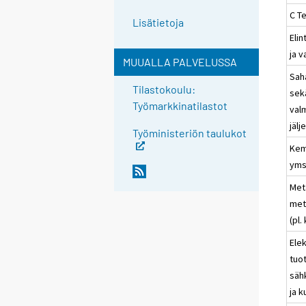
C Te
Lisätietoja
Elin
ja 
MUUALLA PALVELUSSA
Sah
Tilastokoulu:
sek
Työmarkkinatilastot
val
jäl
Työministeriön taulukot
Kem
yms
Meta
met
(pl.
Elek
tuo
säh
ja 