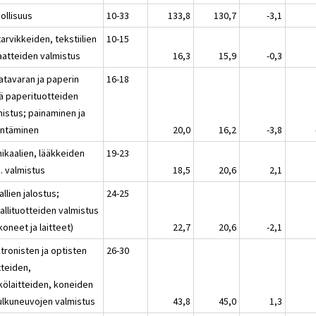
ollisuus
10-33
133,8
130,7
-3,1
tarvikkeiden, tekstiilien
10-15
vaatteiden valmistus
16,3
15,9
-0,3
atavaran ja paperin
16-18
ä paperituotteiden
mistus; painaminen ja
jentäminen
20,0
16,2
-3,8
ikaalien, lääkkeiden
19-23
. valmistus
18,5
20,6
2,1
llien jalostus;
24-25
allituotteiden valmistus
 koneet ja laitteet)
22,7
20,6
-2,1
tronisten ja optisten
26-30
tteiden,
kölaitteiden, koneiden
kulkuneuvojen valmistus
43,8
45,0
1,3