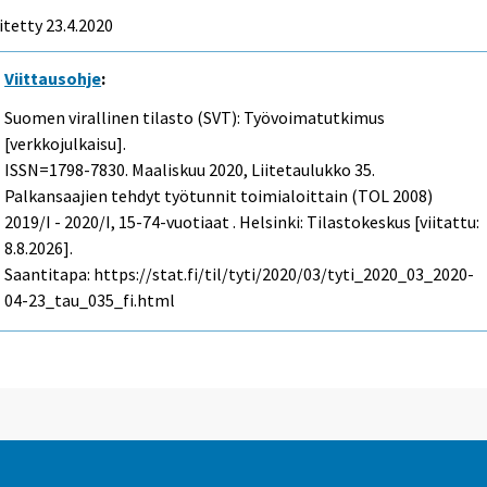
itetty 23.4.2020
Viittausohje
:
Suomen virallinen tilasto (SVT): Työvoimatutkimus
[verkkojulkaisu].
ISSN=1798-7830.
Maaliskuu
2020, Liitetaulukko 35.
Palkansaajien tehdyt työtunnit toimialoittain (TOL 2008)
2019/I - 2020/I, 15-74-vuotiaat . Helsinki: Tilastokeskus [viitattu:
8.8.2026].
Saantitapa: https://stat.fi/til/tyti/2020/03/tyti_2020_03_2020-
04-23_tau_035_fi.html