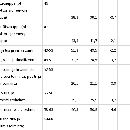
kukauppa (pl.
46
ttoriajoneuvojen
ppa)
38,8
38,1
-0,7
ttäiskauppa (pl.
47
ttoriajoneuvojen
ppa)
43,8
41,7
-2,1
ljetus ja varastointi
49-53
51,8
49,5
-2,2
, vesi- ja ilmaliikenne
49-51
31,6
28,5
-3,2
stointi ja liikennettä
52-53
eleva toiminta; posti- ja
iritoiminta
20,1
21,1
0,9
joitus- ja
55-56
itsemistoiminta
29,6
25,9
-3,7
formaatio ja viestintä
58-63
46,3
50,9
4,6
 Rahoitus- ja
64-68
uutustoiminta;