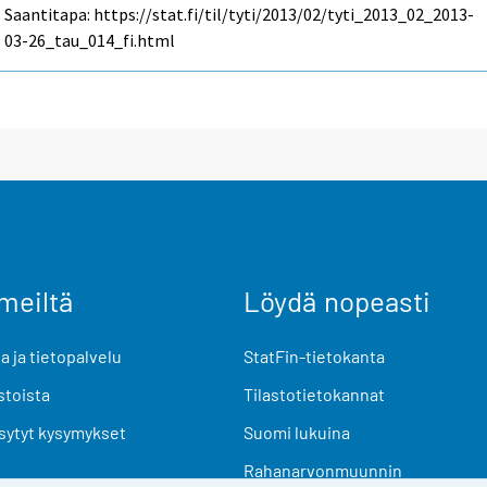
Saantitapa: https://stat.fi/til/tyti/2013/02/tyti_2013_02_2013-
03-26_tau_014_fi.html
meiltä
Löydä nopeasti
 ja tietopalvelu
StatFin-tietokanta
stoista
Tilastotietokannat
sytyt kysymykset
Suomi lukuina
Rahanarvonmuunnin