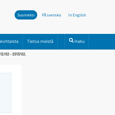
Suomeksi
På svenska
In English
nkohtaista
Tietoa meistä
Haku
012/02 - 2013/02,