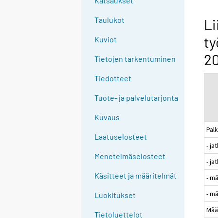
Katsaukset
n
g
Taulukot
Li
t
ty
Kuviot
o
a
20
Tietojen tarkentuminen
n
o
Tiedotteet
t
Tuote- ja palvelutarjonta
h
e
Kuvaus
r
Pal
s
Laatuselosteet
- j
e
Menetelmäselosteet
r
- ja
v
Käsitteet ja määritelmät
- m
i
- m
c
Luokitukset
e
Mää
Tietoluettelot
.