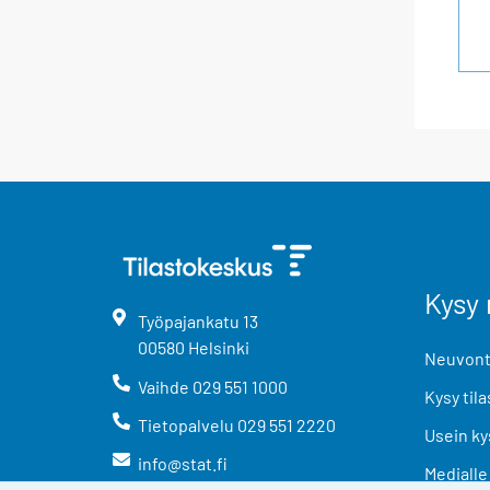
Kysy 
Työpajankatu
13
00580
Helsinki
Neuvonta
Vaihde
029 551 1000
Kysy tila
Tietopalvelu
029 551 2220
Usein ky
info@stat.fi
Medialle