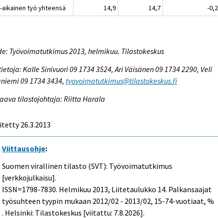
-aikainen työ yhteensä
14,9
14,7
-0,
e: Työvoimatutkimus 2013, helmikuu. Tilastokeskus
tietoja: Kalle Sinivuori 09 1734 3524, Ari Väisänen 09 1734 2290, Veli
niemi 09 1734 3434,
tyovoimatutkimus@tilastokeskus.fi
aava tilastojohtaja: Riitta Harala
itetty 26.3.2013
Viittausohje
:
Suomen virallinen tilasto (SVT): Työvoimatutkimus
[verkkojulkaisu].
ISSN=1798-7830.
Helmikuu
2013, Liitetaulukko 14. Palkansaajat
työsuhteen tyypin mukaan 2012/02 - 2013/02, 15-74-vuotiaat, %
. Helsinki: Tilastokeskus [viitattu: 7.8.2026].