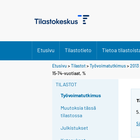
Etusivu
Tilastotieto
Tietoa tilastoist
Etusivu
>
Tilastot
>
Työvoimatutkimus
>
2013
Y
15-74-vuotiaat, %
o
TILASTOT
u
a
Työvoimatutkimus
r
T
e
Muutoksia tässä
5
m
tilastossa
o
S
Julkistukset
v
i