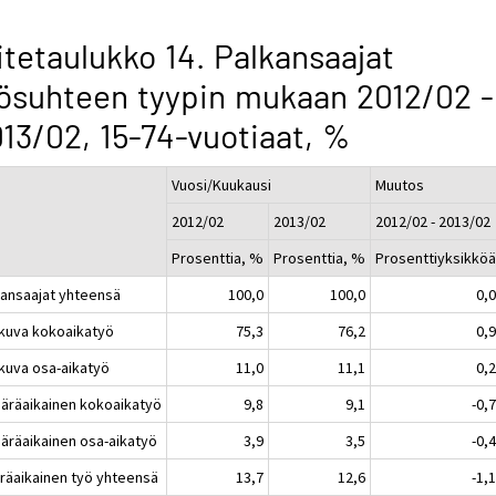
itetaulukko 14. Palkansaajat
ösuhteen tyypin mukaan 2012/02 -
13/02, 15-74-vuotiaat, %
Vuosi/Kuukausi
Muutos
2012/02
2013/02
2012/02 - 2013/02
Prosenttia, %
Prosenttia, %
Prosenttiyksikkö
kansaajat yhteensä
100,0
100,0
0,
atkuva kokoaikatyö
75,3
76,2
0,
tkuva osa-aikatyö
11,0
11,1
0,
ääräaikainen kokoaikatyö
9,8
9,1
-0,
ääräaikainen osa-aikatyö
3,9
3,5
-0,
räaikainen työ yhteensä
13,7
12,6
-1,