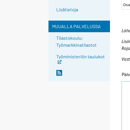
Osa
Lisätietoja
MUUALLA PALVELUSSA
Lähd
Tilastokoulu:
Lisä
Työmarkkinatilastot
Raja
Työministeriön taulukot
Vast
Päiv