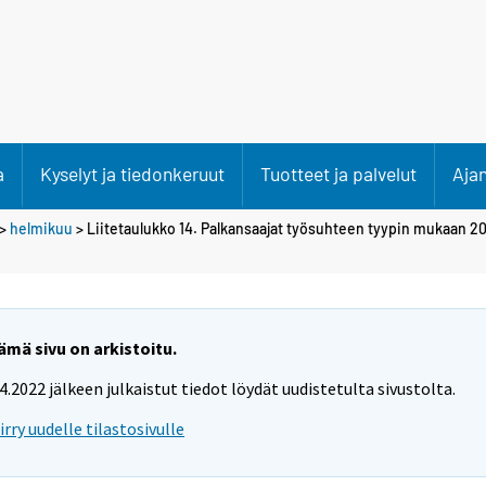
a
Kyselyt ja tiedonkeruut
Tuotteet ja palvelut
Aja
>
helmikuu
> Liitetaulukko 14. Palkansaajat työsuhteen tyypin mukaan 2
ämä sivu on arkistoitu.
.4.2022 jälkeen julkaistut tiedot löydät uudistetulta sivustolta.
iirry uudelle tilastosivulle