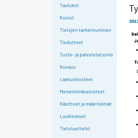
e
Taulukot
T
e
Kuviot
n
201
p
Tietojen tarkentuminen
he
a
J
l
Tiedotteet
v
Tuote- ja palvelutarjonta
e
T
l
Kuvaus
u
u
Laatuselosteet
n
Menetelmäselosteet
.
Käsitteet ja määritelmät
Luokitukset
Tietoluettelot