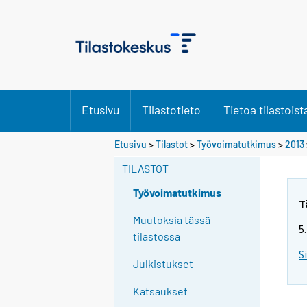
Etusivu
Tilastotieto
Tietoa tilastoist
S
Etusivu
>
Tilastot
>
Työvoimatutkimus
>
2013
i
TILASTOT
i
r
Työvoimatutkimus
r
T
y
Muutoksia tässä
5
t
tilastossa
t
S
Julkistukset
o
i
Katsaukset
s