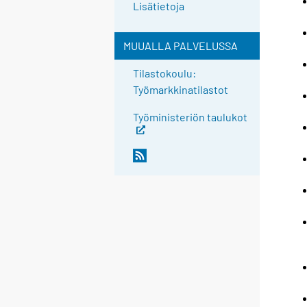
Lisätietoja
MUUALLA PALVELUSSA
Tilastokoulu:
Työmarkkinatilastot
Työministeriön taulukot