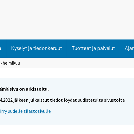
a
Kyselyt ja tiedonkeruut
Tuotteet ja palvelut
Aja
>
helmikuu
ämä sivu on arkistoitu.
.4.2022 jälkeen julkaistut tiedot löydät uudistetulta sivustolta.
iirry uudelle tilastosivulle