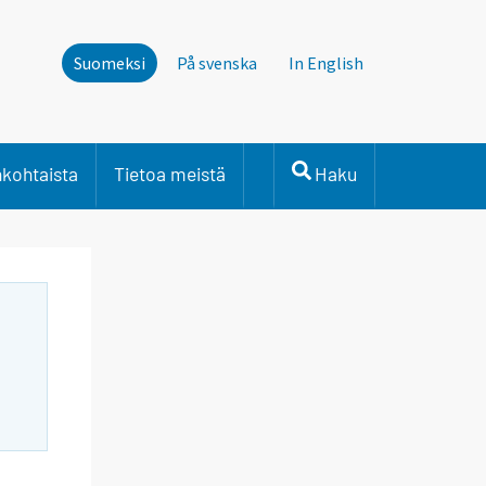
Suomeksi
På svenska
In English
nkohtaista
Tietoa meistä
Haku