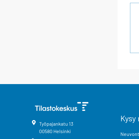
Kysy 
Työpajankatu
13
00580
Helsinki
Neuvonta