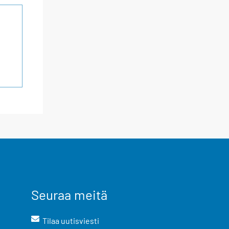
Seuraa meitä
Tilaa uutisviesti