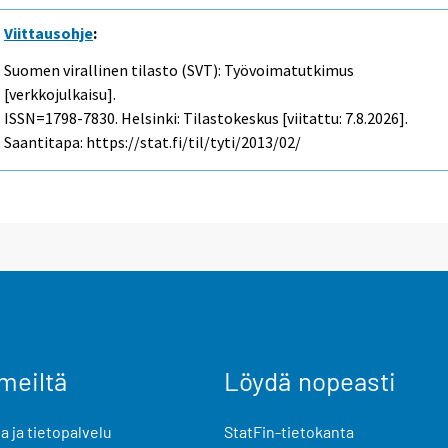
Viittausohje
:
Suomen virallinen tilasto (SVT): Työvoimatutkimus
[verkkojulkaisu].
ISSN=1798-7830. Helsinki: Tilastokeskus [viitattu: 7.8.2026].
Saantitapa: https://stat.fi/til/tyti/2013/02/
meiltä
Löydä nopeasti
 ja tietopalvelu
StatFin-tietokanta