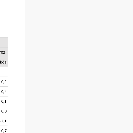
/02
kköä
-0,8
-0,4
0,1
0,0
-2,1
-0,7