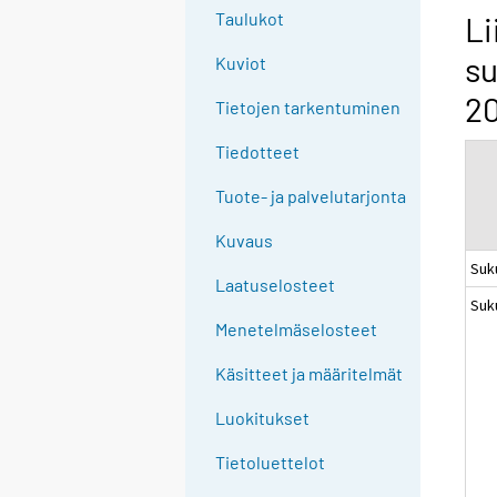
g
Taulukot
Li
t
su
Kuviot
o
a
2
Tietojen tarkentuminen
n
o
Tiedotteet
t
Tuote- ja palvelutarjonta
h
e
Kuvaus
r
Suk
s
Laatuselosteet
Suk
e
Menetelmäselosteet
r
v
Käsitteet ja määritelmät
i
c
Luokitukset
e
Tietoluettelot
.