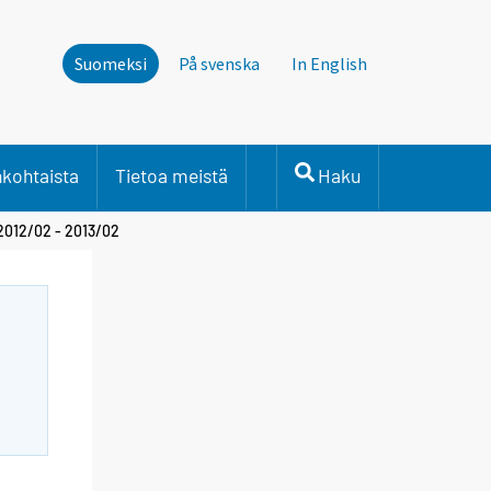
Suomeksi
På svenska
In English
nkohtaista
Tietoa meistä
Haku
 2012/02 - 2013/02