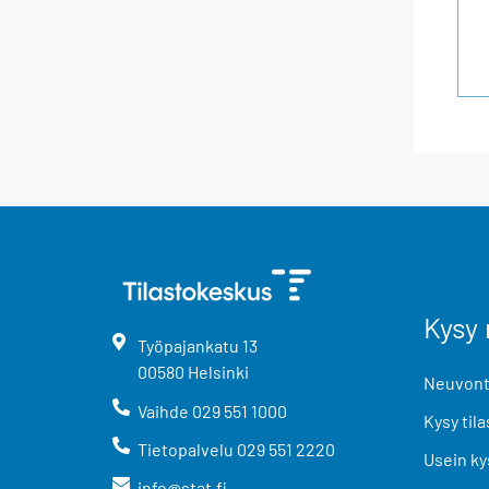
Kysy 
Työpajankatu
13
00580
Helsinki
Neuvonta
Vaihde
029 551 1000
Kysy tila
Tietopalvelu
029 551 2220
Usein ky
info@stat.fi