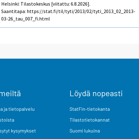
Helsinki: Tilastokeskus [viitattu: 6.8.2026].
Saantitapa: https://stat.fi/til/tyti/2013/02/tyti_2013_02_2013-
03-26_tau_007_fi.html
meiltä
Löydä nopeasti
 ja tietopalvelu
StatFin-tietokanta
stoista
Tilastotietokannat
sytyt kysymykset
Suomi lukuina