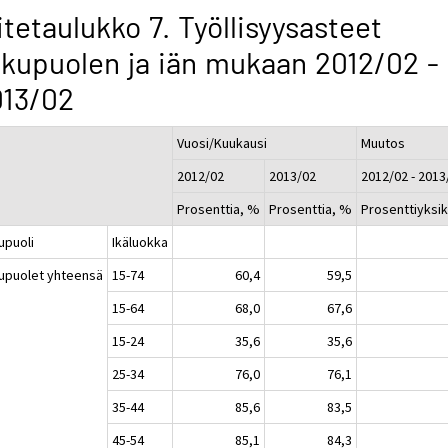
itetaulukko 7. Työllisyysasteet
kupuolen ja iän mukaan 2012/02 -
013/02
Vuosi/Kuukausi
Muutos
2012/02
2013/02
2012/02 - 2013
Prosenttia, %
Prosenttia, %
Prosenttiyksi
upuoli
Ikäluokka
upuolet yhteensä
15-74
60,4
59,5
15-64
68,0
67,6
15-24
35,6
35,6
25-34
76,0
76,1
35-44
85,6
83,5
45-54
85,1
84,3