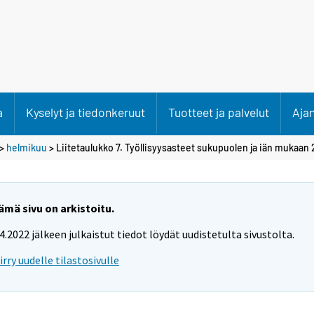
a
Kyselyt ja tiedonkeruut
Tuotteet ja palvelut
Aja
>
helmikuu
> Liitetaulukko 7. Työllisyysasteet sukupuolen ja iän mukaan
ämä sivu on arkistoitu.
.4.2022 jälkeen julkaistut tiedot löydät uudistetulta sivustolta.
iirry uudelle tilastosivulle