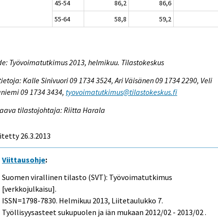
45-54
86,2
86,6
55-64
58,8
59,2
e: Työvoimatutkimus 2013, helmikuu. Tilastokeskus
tietoja: Kalle Sinivuori 09 1734 3524, Ari Väisänen 09 1734 2290, Veli
niemi 09 1734 3434,
tyovoimatutkimus@tilastokeskus.fi
aava tilastojohtaja: Riitta Harala
itetty 26.3.2013
Viittausohje
:
Suomen virallinen tilasto (SVT): Työvoimatutkimus
[verkkojulkaisu].
ISSN=1798-7830.
Helmikuu
2013, Liitetaulukko 7.
Työllisyysasteet sukupuolen ja iän mukaan 2012/02 - 2013/02 .