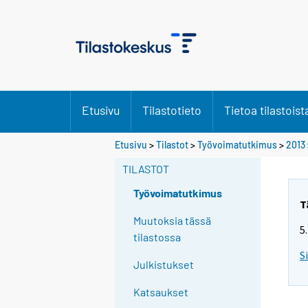
Etusivu
Tilastotieto
Tietoa tilastoist
Y
Etusivu
>
Tilastot
>
Työvoimatutkimus
>
2013
o
TILASTOT
u
a
Työvoimatutkimus
r
T
e
Muutoksia tässä
5
m
tilastossa
o
S
Julkistukset
v
i
Katsaukset
n