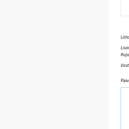
Lähd
Lisä
Raja
Vast
Päiv