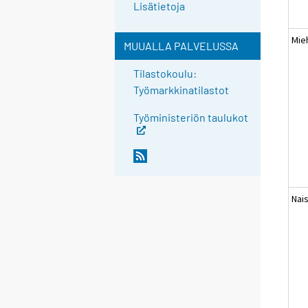
Lisätietoja
Mie
MUUALLA PALVELUSSA
Tilastokoulu:
Työmarkkinatilastot
Työministeriön taulukot
Nai