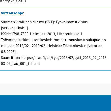
itetty 26.3.2013
Viittausohje
:
Suomen virallinen tilasto (SVT): Työvoimatutkimus
[verkkojulkaisu].
ISSN=1798-7830.
Helmikuu
2013, Liitetaulukko 1.
Työvoimatutkimuksen keskeisimmät tunnusluvut sukupuolen
mukaan 2012/02 - 2013/02 . Helsinki: Tilastokeskus [viitattu:
6.8.2026].
Saantitapa: https://stat.fi/til/tyti/2013/02/tyti_2013_02_2013-
03-26_tau_001_fi.html