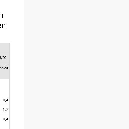
n
en
3/02
ikköä
-0,4
-1,2
0,4