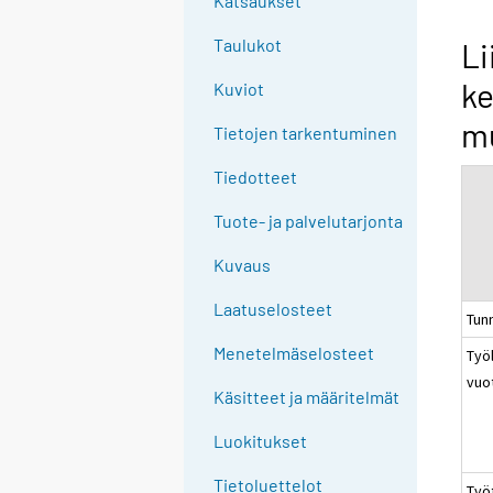
Katsaukset
n
g
Taulukot
Li
t
ke
Kuviot
o
a
mu
Tietojen tarkentuminen
n
o
Tiedotteet
t
Tuote- ja palvelutarjonta
h
e
Kuvaus
r
s
Laatuselosteet
Tun
e
Menetelmäselosteet
Työl
r
vuo
v
Käsitteet ja määritelmät
i
c
Luokitukset
e
Tietoluettelot
Työ
.