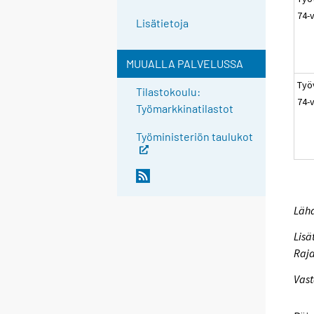
74-
Lisätietoja
MUUALLA PALVELUSSA
Työ
Tilastokoulu:
74-
Työmarkkinatilastot
Työministeriön taulukot
Lähd
Lisä
Raja
Vast