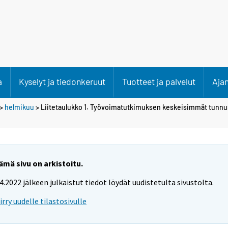
a
Kyselyt ja tiedonkeruut
Tuotteet ja palvelut
Aja
>
helmikuu
> Liitetaulukko 1. Työvoimatutkimuksen keskeisimmät tunnu
ämä sivu on arkistoitu.
.4.2022 jälkeen julkaistut tiedot löydät uudistetulta sivustolta.
iirry uudelle tilastosivulle