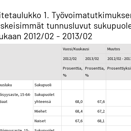
itetaulukko 1. Työvoimatutkimukse
skeisimmät tunnusluvut sukupuol
kaan 2012/02 - 2013/02
Vuosi/Kuukausi
Muutos
2012/02
2013/02
2012/02 - 201
Prosenttia,
Prosenttia,
Prosenttiyks
%
%
nusluku
Sukupuoli
lisyysaste, 15-64-
Sukupuolet
tiaat
yhteensä
68,0
67,6
Miehet
68,4
67,2
Naiset
67,6
68,1
ttömyysaste, 15-
Sukupuolet