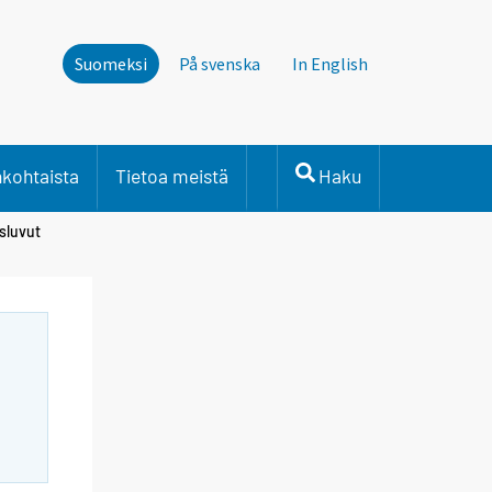
Suomeksi
På svenska
In English
nkohtaista
Tietoa meistä
Haku
sluvut