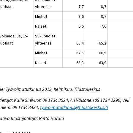
vuotiaat
yhteensä
7,7
8,7
Miehet
8,6
9,7
Naiset
6,6
7,6
voimaosuus, 15-
Sukupuolet
vuotiaat
yhteensä
65,4
65,2
Miehet
67,5
66,5
Naiset
63,3
63,9
e: Työvoimatutkimus 2013, helmikuu. Tilastokeskus
tietoja: Kalle Sinivuori 09 1734 3524, Ari Väisänen 09 1734 2290, Veli
niemi 09 1734 3434,
tyovoimatutkimus@tilastokeskus.fi
aava tilastojohtaja: Riitta Harala