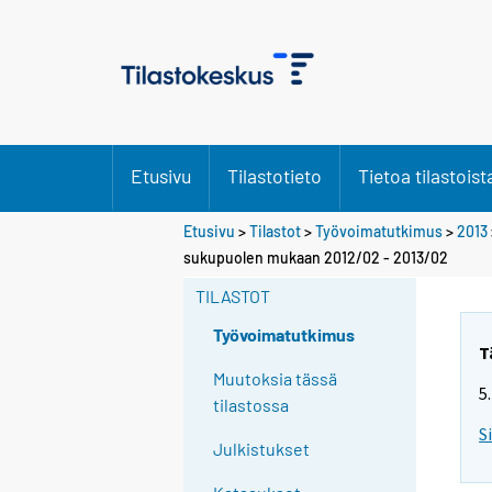
Etusivu
Tilastotieto
Tietoa tilastoist
Etusivu
>
Tilastot
>
Työvoimatutkimus
>
2013
Y
sukupuolen mukaan 2012/02 - 2013/02
o
TILASTOT
u
a
Työvoimatutkimus
r
T
e
Muutoksia tässä
5
m
tilastossa
o
S
Julkistukset
v
i