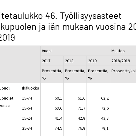
itetaulukko 46. Työllisyysasteet
kupuolen ja iän mukaan vuosina 2
2019
Vuosi
Muutos
2017
2018
2019
2018/2019
Prosenttia,
Prosenttia,
Prosenttia,
Prosenttiyks
%
%
%
upuoli
Ikäluokka
upuolet
15-74
60,1
61,6
62,2
eensä
15-64
69,6
71,7
72,6
15-24
41,4
42,8
43,3
25-34
74,9
76,8
78,1