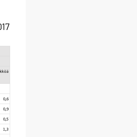
017
ikköä
0,6
0,9
0,5
1,3