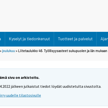
a
Kyselyt ja tiedonkeruut
Tuotteet ja palvelut
Aja
>
joulukuu
> Liitetaulukko 46. Työllisyysasteet sukupuolen ja iän mukaan
ämä sivu on arkistoitu.
.4.2022 jälkeen julkaistut tiedot löydät uudistetulta sivustolta.
iirry uudelle tilastosivulle