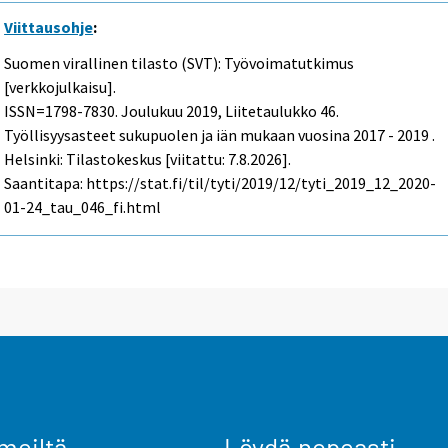
Viittausohje
:
Suomen virallinen tilasto (SVT): Työvoimatutkimus
[verkkojulkaisu].
ISSN=1798-7830.
Joulukuu
2019, Liitetaulukko 46.
Työllisyysasteet sukupuolen ja iän mukaan vuosina 2017 - 2019 .
Helsinki: Tilastokeskus [viitattu: 7.8.2026].
Saantitapa: https://stat.fi/til/tyti/2019/12/tyti_2019_12_2020-
01-24_tau_046_fi.html
meiltä
Löydä nopeasti