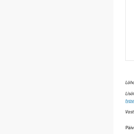
Lähd
Lisä
tyov
Vast
Päiv