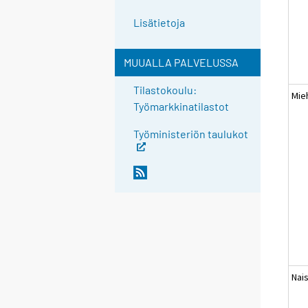
Lisätietoja
MUUALLA PALVELUSSA
Tilastokoulu:
Mie
Työmarkkinatilastot
Työministeriön taulukot
Nai