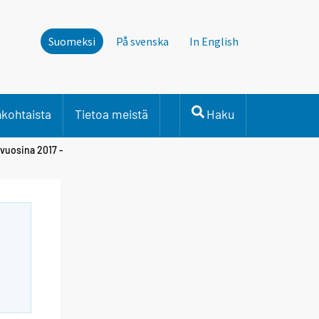
Suomeksi
På svenska
In English
nkohtaista
Tietoa meistä
Haku
 vuosina 2017 -