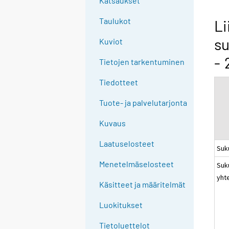
Katsaukset
n
g
Taulukot
Li
t
su
Kuviot
o
a
- 
Tietojen tarkentuminen
n
o
Tiedotteet
t
Tuote- ja palvelutarjonta
h
e
Kuvaus
r
s
Laatuselosteet
Suk
e
Menetelmäselosteet
Suk
r
yht
v
Käsitteet ja määritelmät
i
c
Luokitukset
e
Tietoluettelot
.