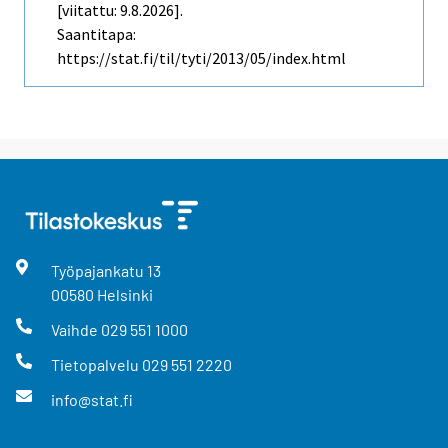
[viitattu: 9.8.2026].
Saantitapa:
https://stat.fi/til/tyti/2013/05/index.html
Työpajankatu
13
00580
Helsinki
Vaihde
029 551 1000
Tietopalvelu
029 551 2220
info@stat.fi