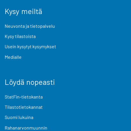
Kysy meiltä
Neuvonta ja tietopalvelu
Kysy tilastoista
Usein kysytyt kysymykset
Medialle
Löydä nopeasti
StatFin-tietokanta
Tilastotietokannat
Suomi lukuina
Rahanarvonmuunnin