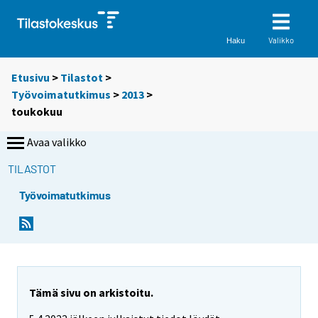
Valikko
Haku
Etusivu
>
Tilastot
>
Työvoimatutkimus
>
2013
>
toukokuu
Avaa valikko
TILASTOT
Työvoimatutkimus
Tämä sivu on arkistoitu.