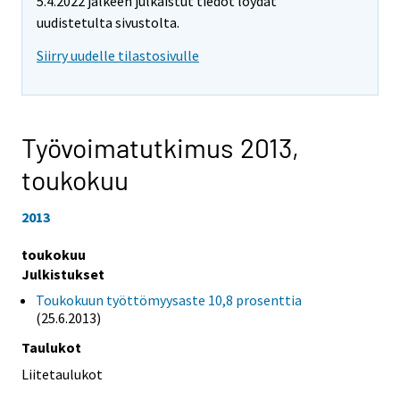
5.4.2022 jälkeen julkaistut tiedot löydät
uudistetulta sivustolta.
Siirry uudelle tilastosivulle
Työvoimatutkimus 2013,
toukokuu
2013
toukokuu
Julkistukset
Toukokuun työttömyysaste 10,8 prosenttia
(25.6.2013)
Taulukot
Liitetaulukot