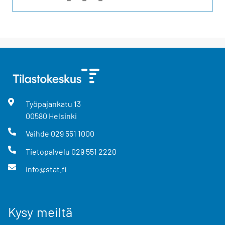
Työpajankatu
13
00580
Helsinki
Vaihde
029 551 1000
Tietopalvelu
029 551 2220
info@stat.fi
Kysy meiltä