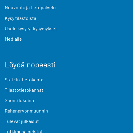
Neuvonta ja tietopalvelu
Kysy tilastoista
Usein kysytyt kysymykset
Medialle
Löydä nopeasti
StatFin-tietokanta
Tilastotietokannat
Suomi lukuina
Rahanarvonmuunnin
Tulevat julkaisut
Tutkimusaineistot