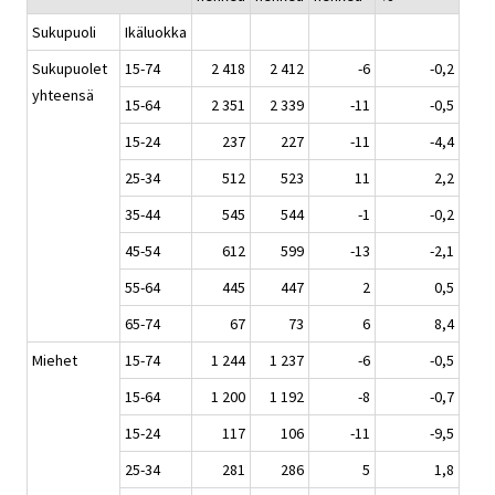
Sukupuoli
Ikäluokka
Sukupuolet
15-74
2 418
2 412
-6
-0,2
yhteensä
15-64
2 351
2 339
-11
-0,5
15-24
237
227
-11
-4,4
25-34
512
523
11
2,2
35-44
545
544
-1
-0,2
45-54
612
599
-13
-2,1
55-64
445
447
2
0,5
65-74
67
73
6
8,4
Miehet
15-74
1 244
1 237
-6
-0,5
15-64
1 200
1 192
-8
-0,7
15-24
117
106
-11
-9,5
25-34
281
286
5
1,8