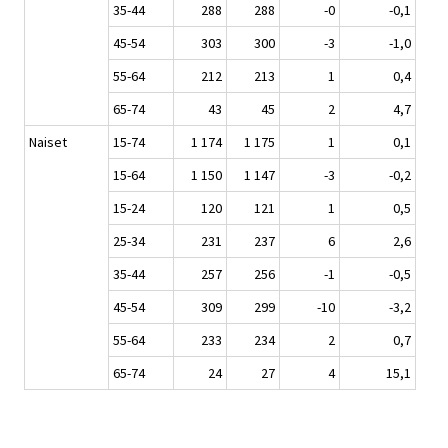
35-44
288
288
-0
-0,1
45-54
303
300
-3
-1,0
55-64
212
213
1
0,4
65-74
43
45
2
4,7
Naiset
15-74
1 174
1 175
1
0,1
15-64
1 150
1 147
-3
-0,2
15-24
120
121
1
0,5
25-34
231
237
6
2,6
35-44
257
256
-1
-0,5
45-54
309
299
-10
-3,2
55-64
233
234
2
0,7
65-74
24
27
4
15,1