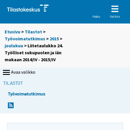
Valikko
Haku
Etusivu
>
Tilastot
>
Työvoimatutkimus
>
2015
>
joulukuu
> Liitetaulukko 24.
Työlliset sukupuolen ja iän
mukaan 2014/IV - 2015/IV
Avaa valikko
TILASTOT
Työvoimatutkimus