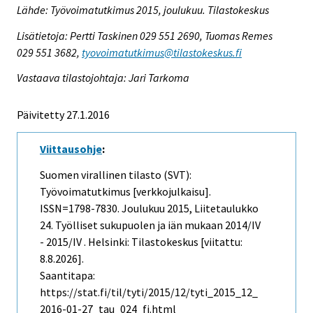
Lähde: Työvoimatutkimus 2015, joulukuu. Tilastokeskus
Lisätietoja: Pertti Taskinen 029 551 2690, Tuomas Remes
029 551 3682,
tyovoimatutkimus@tilastokeskus.fi
Vastaava tilastojohtaja: Jari Tarkoma
Päivitetty 27.1.2016
Viittausohje
:
Suomen virallinen tilasto (SVT):
Työvoimatutkimus [verkkojulkaisu].
ISSN=1798-7830.
Joulukuu
2015, Liitetaulukko
24. Työlliset sukupuolen ja iän mukaan 2014/IV
- 2015/IV . Helsinki: Tilastokeskus [viitattu:
8.8.2026].
Saantitapa:
https://stat.fi/til/tyti/2015/12/tyti_2015_12_
2016-01-27_tau_024_fi.html