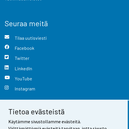
Seuraa meitä
Tilaa uutisviesti
Facebook
Twitter
LinkedIn
YouTube
Instagram
Tietoa evästeistä
Yhteystiedot
Käytämme sivustollamme evästeitä.
Palaute
Välttämättömiä evästeitä tarvitaan, jotta sivusto